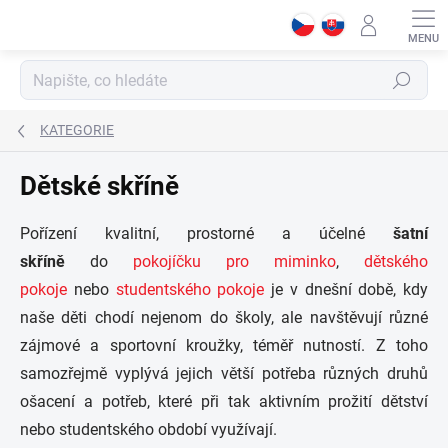
Přejít
na
obsah
Hledat
KATEGORIE
Dětské skříně
Pořízení kvalitní, prostorné a účelné
šatní
skříně
do
pokojíčku pro miminko
,
dětského
pokoje
nebo
studentského pokoje
je v dnešní době, kdy
naše děti chodí nejenom do školy, ale navštěvují různé
zájmové a sportovní kroužky, téměř nutností. Z toho
samozřejmě vyplývá jejich větší potřeba různých druhů
ošacení a potřeb, které při tak aktivním prožití dětství
nebo studentského období využívají.