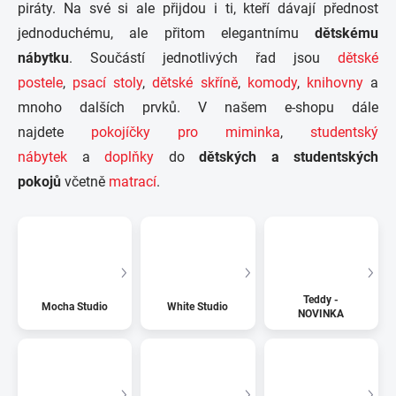
piráty. Na své si ale přijdou i ti, kteří dávají přednost
jednoduchému, ale přitom elegantnímu
dětskému
nábytku
. Součástí jednotlivých řad jsou
dětské
postele
,
psací stoly
,
dětské skříně
,
komody
,
knihovny
a
mnoho dalších prvků. V našem e-shopu dále
najdete
pokojíčky pro miminka
,
studentský
nábytek
a
doplňky
do
dětských a studentských
pokojů
včetně
matrací
.
Teddy -
Mocha Studio
White Studio
NOVINKA