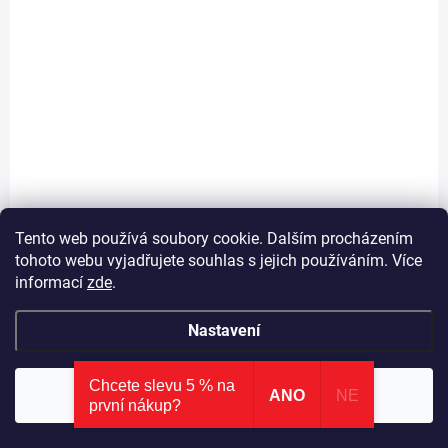
3 690 Kč
Do košíku
Rohová knihovna Locker - moderní design - pevné, prostorné police -
vhodná do každého dětského pokoje
Tento web používá soubory cookie. Dalším procházením
AKCE
tohoto webu vyjadřujete souhlas s jejich používáním. Více
informací
zde
.
Nastavení
Chcete slevu 5 % na
⭐ AKCE
: nová kategorie zlevněných produktů
×
Souhlasím
ANO
NE
první nákup?
Prohlédnout slevy