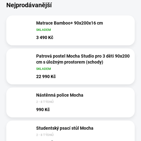
Nejprodávanější
Matrace Bamboo+ 90x200x16 cm
SKLADEM
3 490 Kč
Patrová postel Mocha Studio pro 3 děti 90x200
cm s úložným prostorem (schody)
SKLADEM
22 990 Kč
Nástěnná police Mocha
2 - 8 TÝDNŮ
990 Kč
Studentský psací stůl Mocha
2 - 8 TÝDNŮ