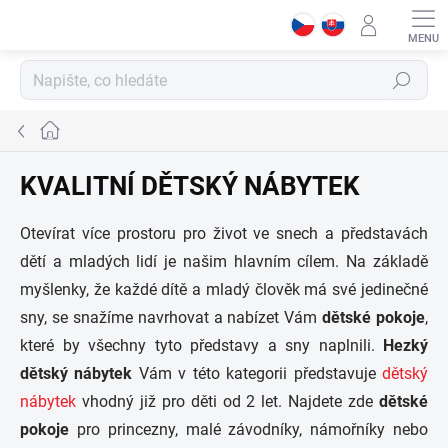
Přejít
na
obsah
Hledat
Domů
KVALITNÍ DĚTSKÝ NÁBYTEK
Otevírat více prostoru pro život ve snech a představách
dětí a mladých lidí je našim hlavním cílem. Na základě
myšlenky, že každé dítě a mladý člověk má své jedinečné
sny, se snažíme navrhovat a nabízet Vám
dětské pokoje
,
které by všechny tyto představy a sny naplnili.
Hezký
dětský nábytek
Vám v této kategorii představuje
dětský
nábytek
vhodný již pro děti od 2 let. Najdete zde
dětské
pokoje
pro princezny, malé závodníky, námořníky nebo