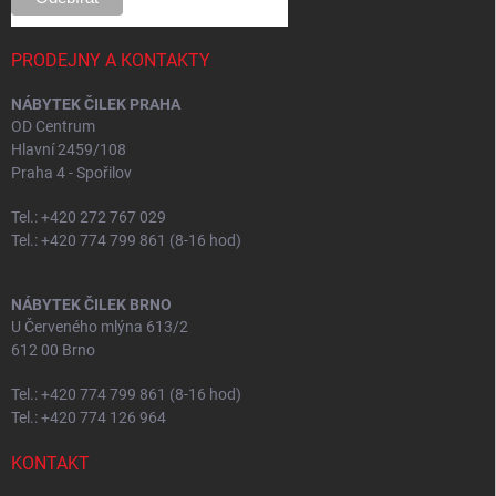
PRODEJNY A KONTAKTY
NÁBYTEK ČILEK PRAHA
OD Centrum
Hlavní 2459/108
Praha 4 - Spořilov
Tel.: +420 272 767 029
Tel.: +420 774 799 861 (8-16 hod)
NÁBYTEK ČILEK BRNO
U Červeného mlýna 613/2
612 00 Brno
Tel.: +420 774 799 861 (8-16 hod)
Tel.: +420 774 126 964
KONTAKT