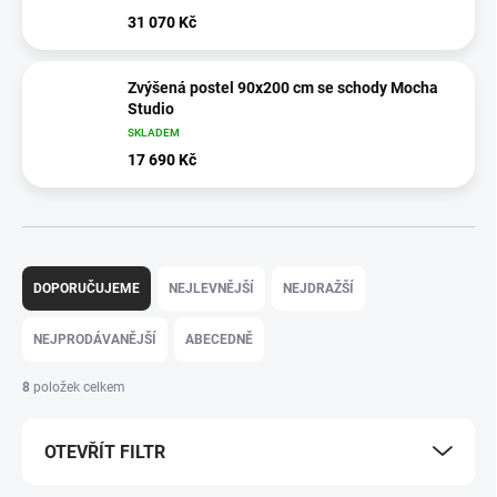
31 070 Kč
Zvýšená postel 90x200 cm se schody Mocha
Studio
SKLADEM
17 690 Kč
Ř
a
DOPORUČUJEME
NEJLEVNĚJŠÍ
NEJDRAŽŠÍ
z
e
NEJPRODÁVANĚJŠÍ
ABECEDNĚ
n
í
8
položek celkem
p
r
OTEVŘÍT FILTR
o
d