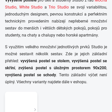
Vyvýšené postele
pro děti a studenty Studio z řad
Mocha
Studio
,
White Studio
a
Trio Studio
se svojí variabilitou,
jednoduchým designem, pevnou konstrukcí a perfektním
technickým provedením nabízejí nepřeberné množství
sestav do menších i větších dětských pokojů, pokojů pro
studenty, na chaty a chalupy nebo horské apartmány.
S využitím velkého množství jednotlivých prvků Studio je
možné sestavit několik sestav. Zde je jejich základní
přehled:
vyvýšená postel se stolem
,
vyvýšená postel se
skříní
,
zvýšená postel s úložným prostorem 90x200
,
vyvýšená postel se schody
. Tento základní výčet není
úplný. Všechny varianty najdete dále v eshopu.