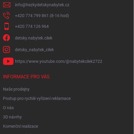
info
@
hezkydetskynabytek.cz
+420 774 799 861 (8-16 hod)
+420 774 126 964
detsky.nabytek.cilek
detsky_nabytek_cilek
https://www.youtube.com/@nabytekcilek2722
INFORMACE PRO VÁS
Naše prodejny
Postup pro rychlé vyřízení reklamace
O nás
3D návrhy
Komerční realizace