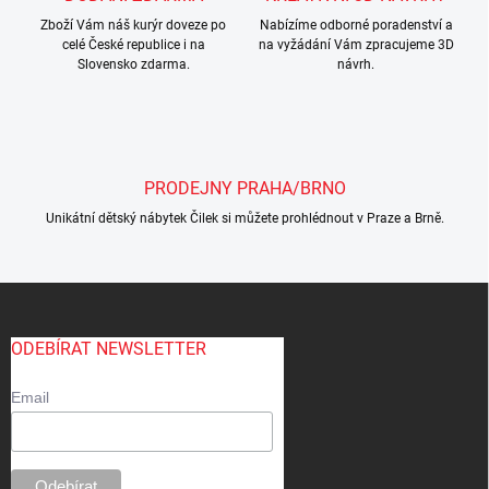
Zboží Vám náš kurýr doveze po
Nabízíme odborné poradenství a
celé České republice i na
na vyžádání Vám zpracujeme 3D
Slovensko zdarma.
návrh.
PRODEJNY PRAHA/BRNO
Unikátní dětský nábytek Čilek si můžete prohlédnout v Praze a Brně.
Z
á
p
ODEBÍRAT NEWSLETTER
a
t
Email
í