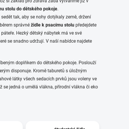
ož si základ pro zdravá záda vytváříme již v
mu stolu do dětského pokoje
.
o sedět tak, aby se nohy dotýkaly země, držení
 Výběrem správné
židle k psacímu stolu
předejdete
 páteře. Hezký dětský nábytek
má ve své
eré se snadno udržují. V naší nabídce najdete
líbeným doplňkem do dětského pokoje. Poslouží
 kterým disponuje. Kromě taburetů s úložným
tahové látky všech sedacích prvků jsou voleny ve
ž se jedná o umělá vlákna, přírodní vlákna či eko