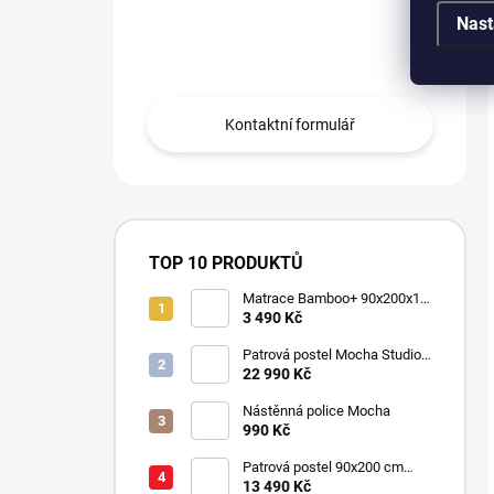
Máte otázku?
Nast
Obraťte se na nás.
Kontaktní formulář
TOP 10 PRODUKTŮ
Matrace Bamboo+ 90x200x16
cm
3 490 Kč
Patrová postel Mocha Studio
pro 3 děti 90x200 cm s
22 990 Kč
úložným prostorem (schody)
Nástěnná police Mocha
990 Kč
Patrová postel 90x200 cm
Mocha
13 490 Kč