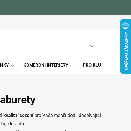
Zákaznické reference
Blog
Jak si vybrat
Certifikáty kval
PRÁZDNÝ KOŠÍK
NÁKUPNÍ
KOŠÍK
LŇKY
KOMERČNÍ INTERIÉRY
PRO KLUKY
PRO
taburety
tí
kvalitní sezení
pro Vaše menší děti i dospívající
tu, která do