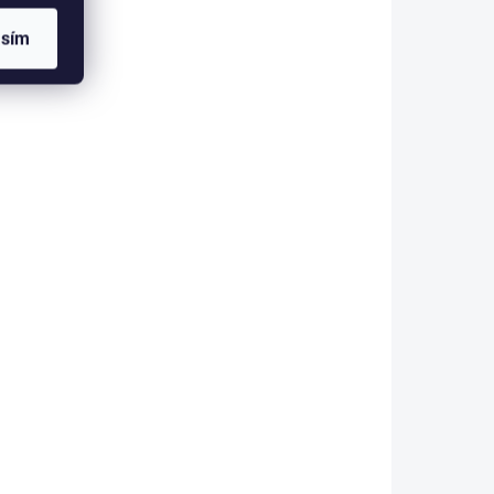
 houpací
Sedací kostka do dětského
asím
í,
pokoje - sada obsahuje 3 ks -
stranní
rozměr každé kostky
ukce,
32x32x32 cm
PRODEJ,
AKCE
VÝPRODEJ