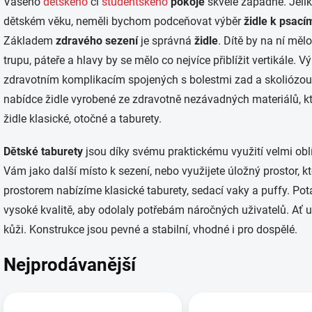
Vašeho
dětského
či
studentského
pokoje
skvěle zapadne. Jelik
dětském věku, neměli bychom podceňovat výběr
židle k psací
Základem
zdravého sezení
je správná
židle
. Dítě by na ní měl
trupu, páteře a hlavy by se mělo co nejvíce přiblížit vertikále.
zdravotním komplikacím spojených s bolestmi zad a skoliózou
nabídce židle vyrobené ze zdravotně nezávadných materiálů, kt
židle klasické, otočné a taburety.
Dětské taburety
jsou díky svému praktickému využití velmi ob
Vám jako další místo k sezení, nebo využijete úložný prostor,
prostorem nabízíme klasické taburety, sedací vaky a puffy. Po
vysoké kvalitě, aby odolaly potřebám náročných uživatelů. Ať u
kůži. Konstrukce jsou pevné a stabilní, vhodné i pro dospělé.
Nejprodávanější