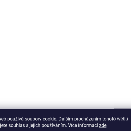
AKCE
VÝPRODEJ
SHOWROOM BRNO
2 - 8 TÝDNŮ
S
Herní židle Gamer
Kojicí křeslo hou
4 990 Kč
6 790 Kč
web používá soubory cookie. Dalším procházením tohoto webu
Do košíku
Do košíku
jete souhlas s jejich používáním. Více informací
zde
.