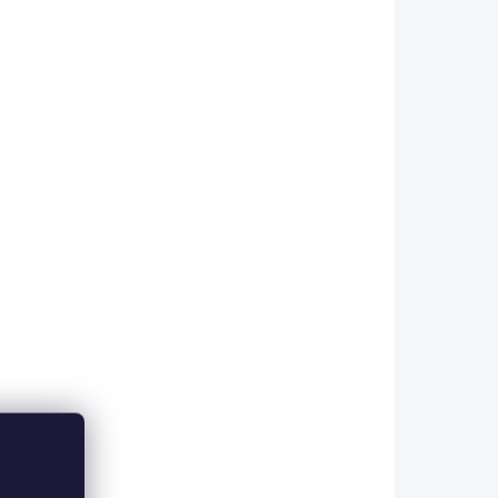
KLADEM
2 - 8 TÝDNŮ
pací
Sedací kostka
montessori 3 ks
3 190 Kč
Do košíku