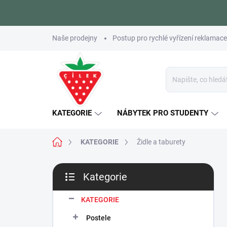
Přejít
Naše prodejny
Postup pro rychlé vyřízení reklamace
na
obsah
KATEGORIE
NÁBYTEK PRO STUDENTY
Domů
KATEGORIE
Židle a taburety
P
Kategorie
o
Přeskočit
s
kategorie
t
KATEGORIE
r
Postele
a