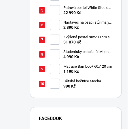
Patrová postel White Studio
pro 3 děti 90x200 cm s
22 990 Kč
úložným prostorem (schody)
Nástavec na psací stůl malý
Mocha
2 890 Kč
Zvýšená postel 90x200 cm se
schody SET Mocha Studio
31 070 Kč
Studentský psací stůl Mocha
4 990 Kč
Matrace Bamboo+ 60x120 cm
1 190 Kč
Dětská bočnice Mocha
990 Kč
FACEBOOK