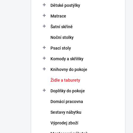
n
Dětské postýlky
n
Matrace
í
p
Šatní skříně
a
n
Noční stolky
e
Psací stoly
l
Komody a skříňky
Knihovny do pokoje
Židle a taburety
Doplňky do pokoje
Domácí pracovna
Sestavy nábytku
Výprodej zboží