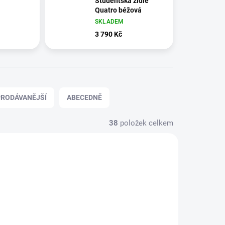
Studentská židle
Quatro béžová
SKLADEM
3 790 Kč
RODÁVANĚJŠÍ
ABECEDNĚ
38
položek celkem