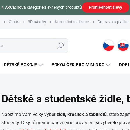
⭐ AKCE
: nová kategorie zlevněných produktů
Prohlédnout slevy
O nás
3D návrhy
Komerční realizace
Doprava a platba
Hledat
DĚTSKÉ POKOJE
POKOJÍČEK PRO MIMINKO
DOP
Dětské a studentské židle, 
Nabízíme Vám velký výběr
židlí, křesílek a taburetů
, které zajis
studenty. Díky různému barevnému provedení si vyberete právě 