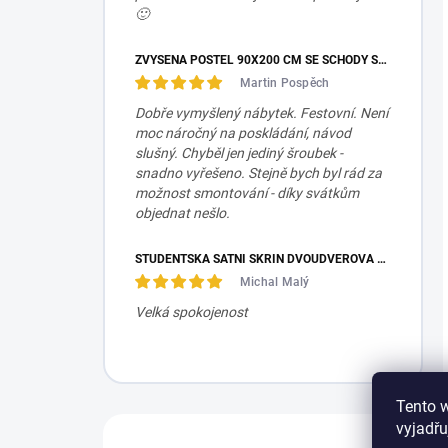
🙂
ZVÝŠENÁ POSTEL 90X200 CM SE SCHODY SET MOCHA STUDIO
Martin Pospěch
Dobře vymyšlený nábytek. Festovní. Není
moc náročný na poskládání, návod
slušný. Chyběl jen jediný šroubek -
snadno vyřešeno. Stejně bych byl rád za
možnost smontování - díky svátkům
objednat nešlo.
STUDENTSKÁ ŠATNÍ SKŘÍŇ DVOUDVEŘOVÁ TRIO
Michal Malý
Velká spokojenost
Tento 
vyjadřu