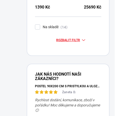
1390
Kč
25690
Kč
Na skladě
14
ROZBALIT FILTR
JAK NÁS HODNOTÍ NAŠI
ZÁKAZNÍCI?
POSTEL 90X200 CM S PŘISTÝLKOU A ÚLOŽNÝM PROSTOREM MOCHA STUDIO
Žaneta D.
Rychlost dodání, komunikace, zboží v
pořádku! Moc děkujeme a doporučujeme
🙂