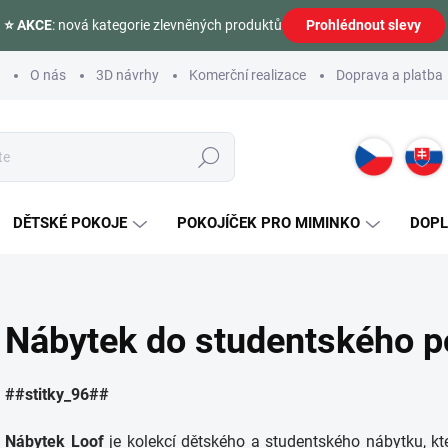
⭐ AKCE
: nová kategorie zlevněných produktů
Prohlédnout slevy
O nás
3D návrhy
Komerční realizace
Doprava a platba
Hledat
DĚTSKÉ POKOJE
POKOJÍČEK PRO MIMINKO
DOP
Nábytek do studentského p
##stitky_96##
Nábytek
Loof
je kolekcí dětského a studentského nábytku, k