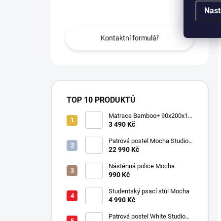
Obraťte se na nás.
Nast
Kontaktní formulář
TOP 10 PRODUKTŮ
Matrace Bamboo+ 90x200x16
cm
3 490 Kč
Patrová postel Mocha Studio
pro 3 děti 90x200 cm s
22 990 Kč
úložným prostorem (schody)
Nástěnná police Mocha
990 Kč
Studentský psací stůl Mocha
4 990 Kč
Patrová postel White Studio