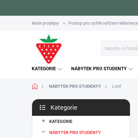
Přejít
Naše prodejny
Postup pro rychlé vyřízení reklamace
na
obsah
KATEGORIE
NÁBYTEK PRO STUDENTY
Domů
NÁBYTEK PRO STUDENTY
Loof
P
Kategorie
o
Přeskočit
s
kategorie
t
KATEGORIE
r
NÁBYTEK PRO STUDENTY
a