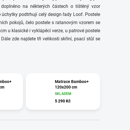
 doplněno na některých částech o tištěný vzor
 úchytky podtrhují celý design řady Loof. Postele
vních pokojů, čelo postele s ratanovým vzorem se
 u klasické i vyklápěcí verze, u patrové postele
 zde najdete tři velikosti skříní, psací stůl se
amboo+
Matrace Bamboo+
cm
120x200 cm
SKLADEM
5 290 Kč