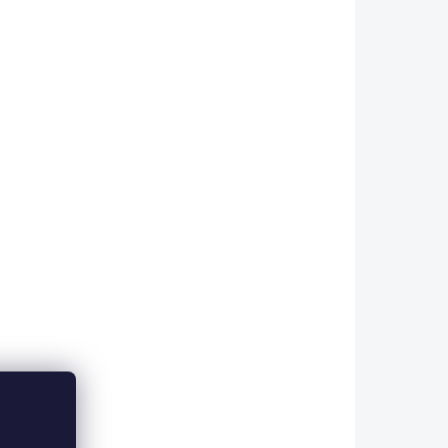
KLADEM
SKLADEM
l
Postel vyklápěcí
ela
120x200 cm bez čela
Loof
12 290 Kč
Do košíku
ěrem
Postel bez čela vyklápěcí s
- v
rozměrem lůžka 120x200 cm
Loof - v ceně postele je kvalitní
ošt
deskový rošt - rozměr matrace
změr
je 120x200 cm (matrace není v