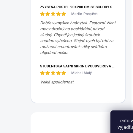
ZVÝŠENÁ POSTEL 90X200 CM SE SCHODY SET MOCHA STUDIO
Martin Pospěch
Dobře vymyšlený nábytek. Festovní. Není
moc náročný na poskládání, návod
slušný. Chyběl jen jediný šroubek -
snadno vyřešeno. Stejně bych byl rád za
možnost smontování - díky svátkům
objednat nešlo.
STUDENTSKÁ ŠATNÍ SKŘÍŇ DVOUDVEŘOVÁ TRIO
Michal Malý
Velká spokojenost
Tento 
Máte otázku?
vyjadřu