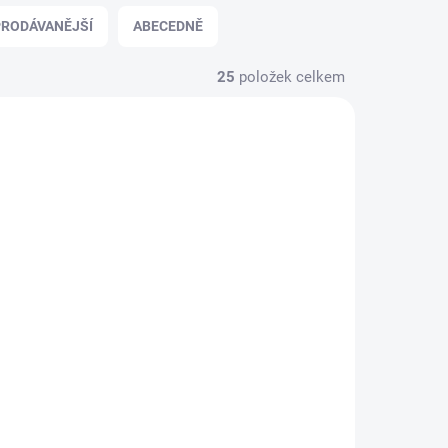
RODÁVANĚJŠÍ
ABECEDNĚ
25
položek celkem
NOVINKA
 8 TÝDNŮ
2 - 8 TÝDNŮ
skříň
Studentská patrová
postel (90x200-