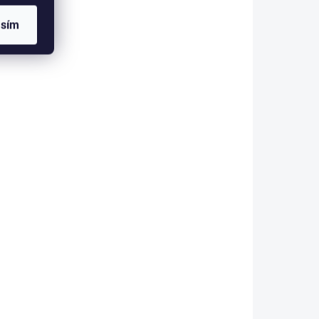
m
ceně) - matraci...
.
asím
KLADEM
SKLADEM
Nástavec k psacímu
stolu menší Loof
4 290 Kč