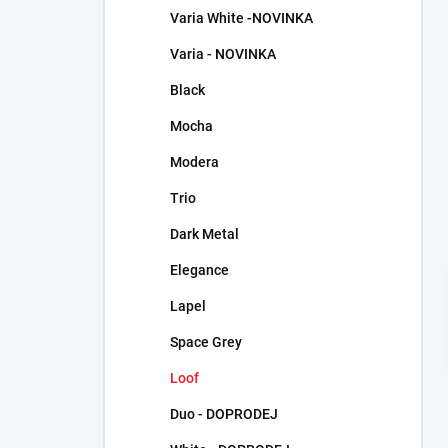
n
Varia White -NOVINKA
n
Varia - NOVINKA
í
p
Black
a
n
Mocha
e
Modera
l
Trio
Dark Metal
Elegance
Lapel
Space Grey
Loof
Duo - DOPRODEJ