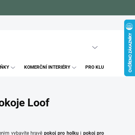
Zákaznické reference
Blog
Jak si vybrat
Certifikáty kval
PRÁZDNÝ KOŠÍK
NÁKUPNÍ
KOŠÍK
LŇKY
KOMERČNÍ INTERIÉRY
PRO KLUKY
PRO
okoje Loof
terým vybavíte hravě
pokoj pro holku
i
pokoj pro