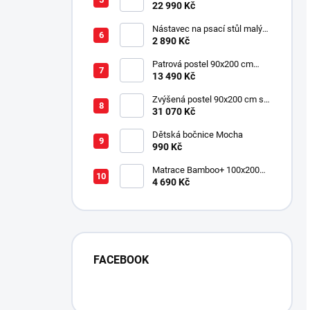
pro 3 děti 90x200 cm s
22 990 Kč
úložným prostorem (schody)
Nástavec na psací stůl malý
Mocha
2 890 Kč
Patrová postel 90x200 cm
Mocha
13 490 Kč
Zvýšená postel 90x200 cm se
schody SET Mocha Studio
31 070 Kč
Dětská bočnice Mocha
990 Kč
Matrace Bamboo+ 100x200
cm
4 690 Kč
FACEBOOK