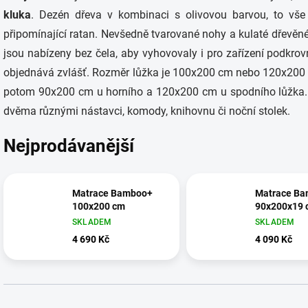
kluka
. Dezén dřeva v kombinaci s olivovou barvou, to vše
připomínající ratan. Nevšedně tvarované nohy a kulaté dřevěné
jsou nabízeny bez čela, aby vyhovovaly i pro zařízení podkro
objednává zvlášť. Rozměr lůžka je 100x200 cm nebo 120x200 cm
potom 90x200 cm u horního a 120x200 cm u spodního lůžka. Dále
dvěma různými nástavci, komody, knihovnu či noční stolek.
Nejprodávanější
Matrace Bamboo+
Matrace B
100x200 cm
90x200x19 
SKLADEM
SKLADEM
4 690 Kč
4 090 Kč
Ř