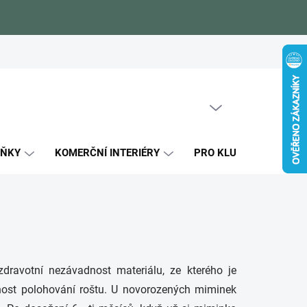
Zákaznické reference
Blog
Jak si vybrat
Certifikáty kval
PRÁZDNÝ KOŠÍK
NÁKUPNÍ
KOŠÍK
LŇKY
KOMERČNÍ INTERIÉRY
PRO KLUKY
PRO
dravotní nezávadnost materiálu, ze kterého je
žnost polohování roštu. U novorozených miminek