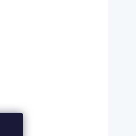
komfort...
KLADEM
SKLADEM
Dětská postýlka
ton
rostoucí Natura Baby
16 590 Kč
Do košíku