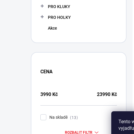
PRO KLUKY
PRO HOLKY
Akce
CENA
3990
Kč
23990
Kč
Na skladě
13
Tento 
vyjadřu
ROZBALIT FILTR