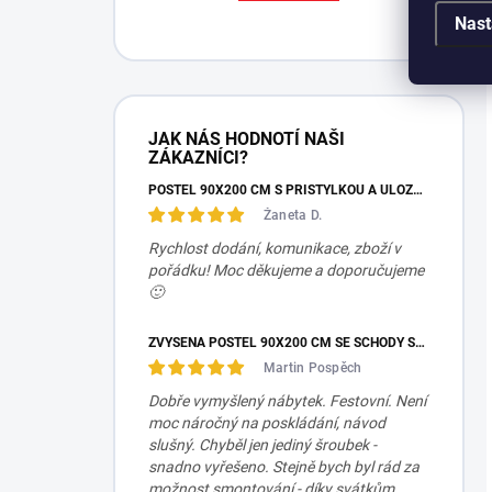
Nast
JAK NÁS HODNOTÍ NAŠI
ZÁKAZNÍCI?
POSTEL 90X200 CM S PŘISTÝLKOU A ÚLOŽNÝM PROSTOREM MOCHA STUDIO
Žaneta D.
Rychlost dodání, komunikace, zboží v
pořádku! Moc děkujeme a doporučujeme
🙂
ZVÝŠENÁ POSTEL 90X200 CM SE SCHODY SET MOCHA STUDIO
Martin Pospěch
Dobře vymyšlený nábytek. Festovní. Není
moc náročný na poskládání, návod
slušný. Chyběl jen jediný šroubek -
snadno vyřešeno. Stejně bych byl rád za
možnost smontování - díky svátkům