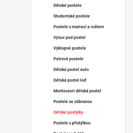
n
Dětské postele
n
Studentské postele
í
p
Postele s matrací a roštem
a
n
Výsuv pod postel
e
Výklopné postele
l
Patrové postele
Dětská postel auto
Dětská postel loď
Montessori dětská postel
Postele se zábranou
Dětské postýlky
Postele s přistýlkou