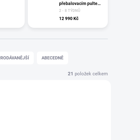
přebalovacím pultem
Baby Cotton
2 - 8 TÝDNŮ
12 990 Kč
RODÁVANĚJŠÍ
ABECEDNĚ
21
položek celkem
AKCE
SHOWROOM PRAHA