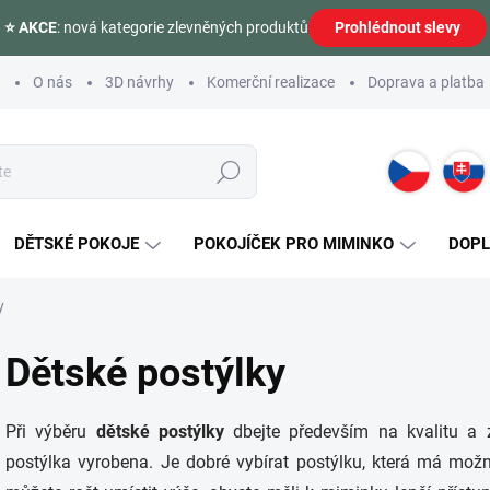
⭐ AKCE
: nová kategorie zlevněných produktů
Prohlédnout slevy
O nás
3D návrhy
Komerční realizace
Doprava a platba
Hledat
DĚTSKÉ POKOJE
POKOJÍČEK PRO MIMINKO
DOP
y
Dětské postýlky
Při výběru
dětské postýlky
dbejte především na kvalitu a z
postýlka vyrobena. Je dobré vybírat postýlku, která má mo