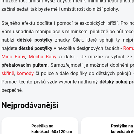
můžete rošt umístit výše, abyste měli k miminku lepší přístu
začíná sedat, tak byste měli umístit rošt do nižší polohy.
Stejného efektu docílíte i pomocí teleskopických příčlí. Pro
Vám usnadnila manipulace s miminkem, přibližně po půl roce 
nabízí
dětské postýlky
značky Čilek, které splňují ty nejp
najdete
dětské postýlky
v několika designových řadách -
Roma
Mino Baby
,
Mocha Baby
a další
. Je možné si vybrat z
přebalovacím pultem
. Samozřejmostí je možnost doplnění p
skříně
,
komody
či police a dále doplňky do dětských pokojů - 
Pomocí těchto prvků vždy vytvoříte nádherný
dětský pokoj p
bezpečně.
Nejprodávanější
Postýlka na
Postýlka na
kolečkách 60x120 cm
kolečkách 