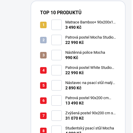
TOP 10 PRODUKTŮ
Matrace Bamboo+ 90x200x16
cm
3 490 Kč
Patrová postel Mocha Studio
pro 3 děti 90x200 cm s
22 990 Kč
úložným prostorem (schody)
Nástěnná police Mocha
990 Kč
Patrová postel White Studio
pro 3 děti 90x200 cm s
22 990 Kč
úložným prostorem (schody)
Nástavec na psací stůl malý
Mocha
2 890 Kč
Patrová postel 90x200 cm
Mocha
13 490 Kč
Zvýšená postel 90x200 cm se
schody SET Mocha Studio
31 070 Kč
Studentský psací stůl Mocha