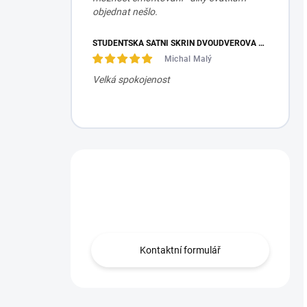
objednat nešlo.
STUDENTSKÁ ŠATNÍ SKŘÍŇ DVOUDVEŘOVÁ TRIO
Michal Malý
Velká spokojenost
Máte otázku?
Obraťte se na nás.
Kontaktní formulář