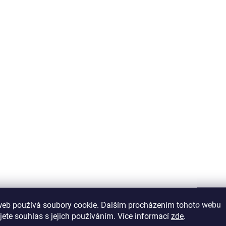
SHOWROOM PRAHA
2 - 8 TÝDNŮ
S
Dětská postýlka
Dětská postýlka
houpací bílá 70x130
rostoucí Baby Cot
cm
14 990 Kč
6 790 Kč
web používá soubory cookie. Dalším procházením tohoto webu
jete souhlas s jejich používáním. Více informací
zde
.
Do košíku