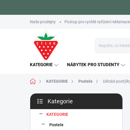
Přejít
Naše prodejny
Postup pro rychlé vyřízení reklamace
na
obsah
KATEGORIE
NÁBYTEK PRO STUDENTY
Domů
KATEGORIE
Postele
Dětské postýlk
P
Kategorie
o
Přeskočit
s
kategorie
t
KATEGORIE
r
Postele
a