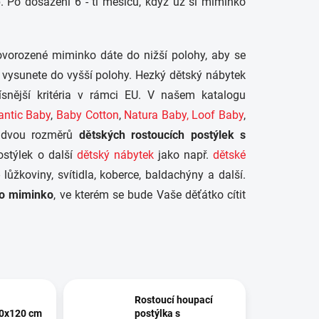
p. Po dosažení 6 - ti měsíců, když už si miminko
 novorozené miminko dáte do nižší polohy, aby se
vysunete do vyšší polohy. Hezký dětský nábytek
řísnější kritéria v rámci EU. V našem katalogu
ntic Baby
,
Baby Cotton
,
Natura Baby,
Loof Baby
,
e dvou rozměrů
dětských rostoucích postýlek s
ostýlek o další
dětský nábytek
jako např.
dětské
lůžkoviny, svítidla, koberce, baldachýny a další.
ro miminko
, ve kterém se bude Vaše děťátko cítit
Rostoucí houpací
60x120 cm
postýlka s