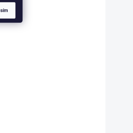
y
Rostoucí postýlka Natura
asím
tou,
Baby je funkčním a originálním
prvkem v pokojíčku pro
ou
miminko. Nové technické
pro
řešení postýlky pro větší
ké
komfort a variabilitu. -
í
rozměr...