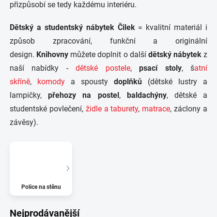
přizpůsobí se tedy každému interiéru.
Dětský a studentský nábytek
Čilek
= kvalitní materiál i
způsob zpracování, funkční a originální
design.
Knihovny
můžete doplnit o další
dětský nábytek
z
naší nabídky -
dětské postele
,
psací stoly
, š
atní
skříně
,
komody
a spousty
doplňků
(dětské lustry a
lampičky,
přehozy na postel
,
baldachýny
, dětské a
studentské povlečení,
židle a taburety
,
matrace
, záclony a
závěsy).
Police na stěnu
Nejprodávanější