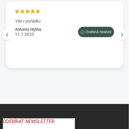
Vše v pořádku.
Výbo
e tam
dopor
Antonin Hytha
Oveřená recenze
aci
11.7.2025
Mark
5.7.
enze
Z
á
p
ODEBÍRAT NEWSLETTER
a