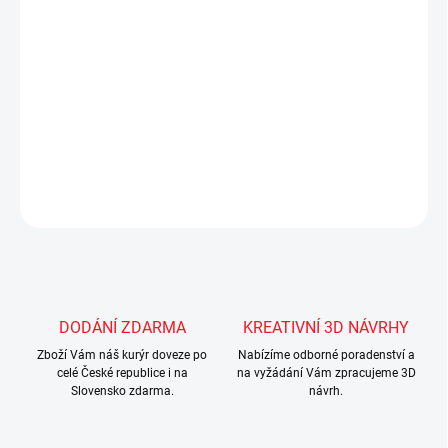
- lze ukotvit na zeď
DETAILNÍ INFORMACE
ZEPTAT SE
Uložit
DODÁNÍ ZDARMA
KREATIVNÍ 3D NÁVRHY
Zboží Vám náš kurýr doveze po
Nabízíme odborné poradenství a
celé České republice i na
na vyžádání Vám zpracujeme 3D
Slovensko zdarma.
návrh.