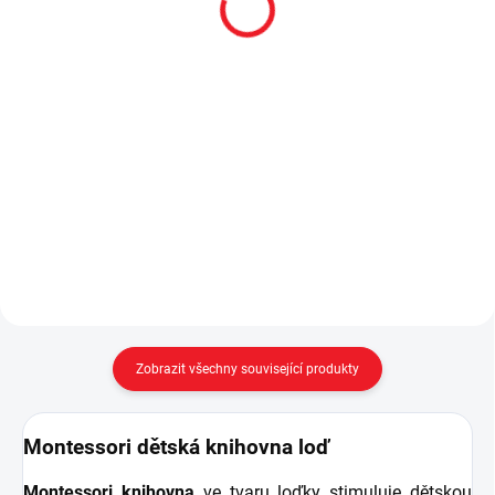
Teddy
Panda
33 990 Kč
33 990 Kč
Do košíku
Do košíku
Designová dětská
Designová dětská postel
postel medvídek navržena dle
Panda medvídek navržena dle
principů Montessori nábytku. -
principů Montessori nábytku. -
rozměr lůžka 78x163 cm -
rozměr lůžka 78x163 cm -
součástí postele je deskový rošt
součástí postele je deskový rošt...
a kvalitní matrace...
Zobrazit všechny související produkty
Montessori dětská knihovna loď
Montessori knihovna
ve tvaru loďky
stimuluje dětskou