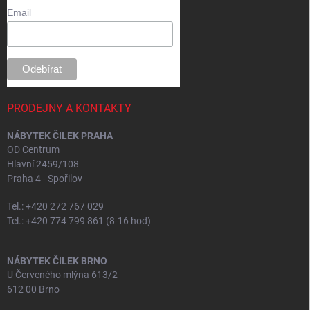
t
Email
í
PRODEJNY A KONTAKTY
NÁBYTEK ČILEK PRAHA
OD Centrum
Hlavní 2459/108
Praha 4 - Spořilov
Tel.: +420 272 767 029
Tel.: +420 774 799 861 (8-16 hod)
NÁBYTEK ČILEK BRNO
U Červeného mlýna 613/2
612 00 Brno