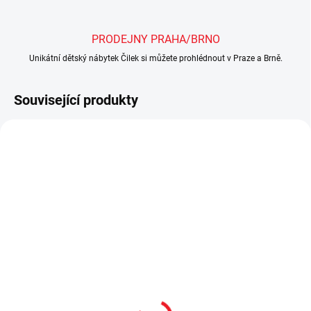
PRODEJNY PRAHA/BRNO
Unikátní dětský nábytek Čilek si můžete prohlédnout v Praze a Brně.
Související produkty
NOVINKA
NOVINKA
AKCE
AKCE
2 - 8 TÝDNŮ
2 - 8 TÝDNŮ
Montessori dětská postel
Montessori dětská postel
78x163 cm medvídek
78x163 cm medvídek