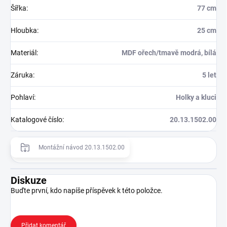
Šířka
:
77 cm
Hloubka
:
25 cm
Materiál
:
MDF ořech/tmavě modrá, bílá
Záruka
:
5 let
Pohlaví
:
Holky a kluci
Katalogové číslo
:
20.13.1502.00
Montážní návod 20.13.1502.00
Diskuze
Buďte první, kdo napíše příspěvek k této položce.
Přidat komentář