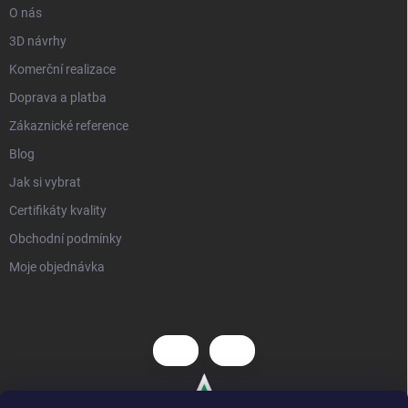
O nás
3D návrhy
Komerční realizace
Doprava a platba
Zákaznické reference
Blog
Jak si vybrat
Certifikáty kvality
Obchodní podmínky
Moje objednávka