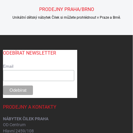
PRODEJNY PRAHA/BRNO
Unikátní dětský nábytek Čilek si můžete prohlédnout v Praze a Brně.
Z
á
p
ODEBÍRAT NEWSLETTER
a
t
Email
í
PRODEJNY A KONTAKTY
NÁBYTEK ČILEK PRAHA
OD Centrum
Hlavní 2459/108