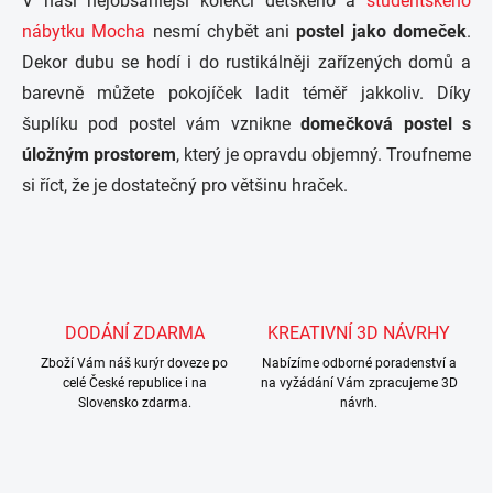
V naší nejobsáhlejší kolekci dětského a
studentského
nábytku Mocha
nesmí chybět ani
postel jako domeček
.
Dekor dubu se hodí i do rustikálněji zařízených domů a
barevně můžete pokojíček ladit téměř jakkoliv. Díky
šuplíku pod postel vám vznikne
domečková postel s
úložným prostorem
, který je opravdu objemný. Troufneme
si říct, že je dostatečný pro většinu hraček.
DODÁNÍ ZDARMA
KREATIVNÍ 3D NÁVRHY
Zboží Vám náš kurýr doveze po
Nabízíme odborné poradenství a
celé České republice i na
na vyžádání Vám zpracujeme 3D
Slovensko zdarma.
návrh.