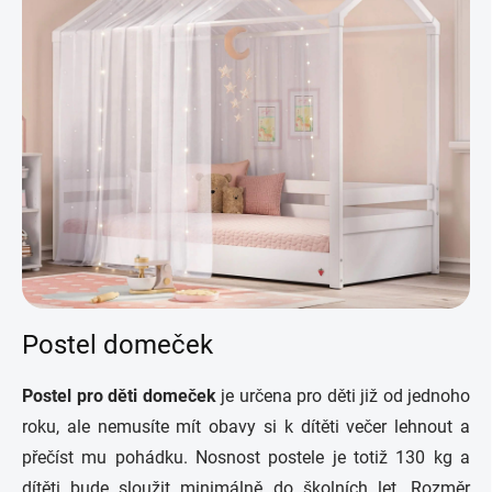
í
p
r
v
k
y
v
ý
p
i
s
u
Postel domeček
Postel pro děti domeček
je určena pro děti již od jednoho
roku, ale nemusíte mít obavy si k dítěti večer lehnout a
přečíst mu pohádku. Nosnost postele je totiž 130 kg a
dítěti bude sloužit minimálně do školních let. Rozměr