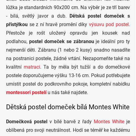
lůžka je standardních 90x200 cm. Na výběr je ze tří barev
- bílá, světlý javor a dub.
Dětská postel domeček s
přistýlkou
se z ní hravě promění díky
výsuvu pod postel
.
Přestože je rošt uložený opravdu jen kousek nad
podlahou,
postel domeček se zábranou
je ideální pro ty
nejmenší děti. Zábranu (1 nebo 2 kusy) snadno nasadíte
na postranici postele, žádné vrtání. Nezapomeňte také na
kvalitní
matraci
. Ta by měla být tužší a do domečkové
postele doporučujeme výšku 13-16 cm. Pokud potřebujete
umístit postel do podkrovního pokoje, kompletní nabídku
montessori postelí
u nás také najdete.
Dětská postel domeček bílá Montes White
Domečková postel
v bílé barvě z řady
Montes White
je
oblíbená pro svoji neutrálnost. Hodí se téměř ke každému