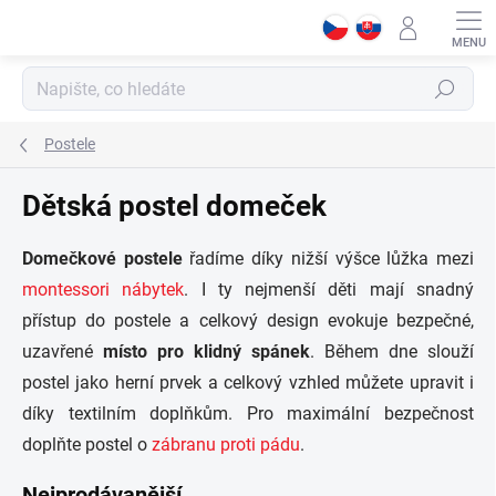
Přejít
na
obsah
Hledat
Postele
Dětská postel domeček
Domečkové postele
řadíme díky nižší výšce lůžka mezi
montessori nábytek
. I ty nejmenší děti mají snadný
přístup do postele a celkový design evokuje bezpečné,
uzavřené
místo pro klidný spánek
. Během dne slouží
postel jako herní prvek a celkový vzhled můžete upravit i
díky textilním doplňkům. Pro maximální bezpečnost
doplňte postel o
zábranu proti pádu
.
Nejprodávanější