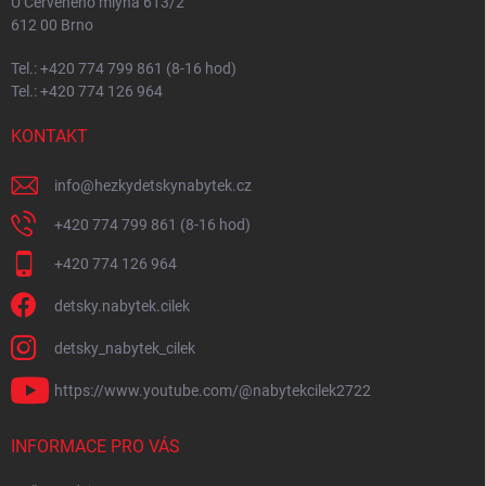
U Červeného mlýna 613/2
612 00 Brno
Tel.: +420 774 799 861 (8-16 hod)
Tel.: +420 774 126 964
KONTAKT
info
@
hezkydetskynabytek.cz
+420 774 799 861 (8-16 hod)
+420 774 126 964
detsky.nabytek.cilek
detsky_nabytek_cilek
https://www.youtube.com/@nabytekcilek2722
INFORMACE PRO VÁS