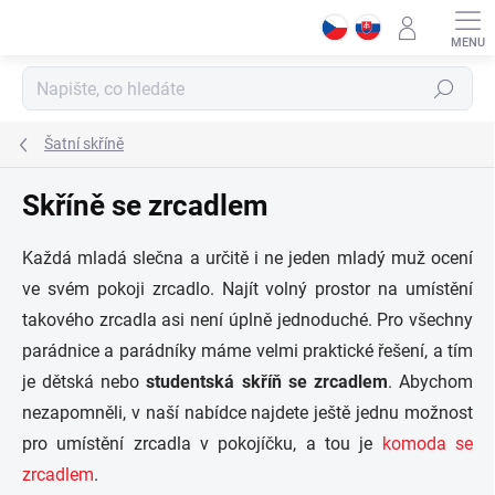
Přejít
na
obsah
Hledat
Šatní skříně
Skříně se zrcadlem
Každá mladá slečna a určitě i ne jeden mladý muž ocení
ve svém pokoji zrcadlo. Najít volný prostor na umístění
takového zrcadla asi není úplně jednoduché. Pro všechny
parádnice a parádníky máme velmi praktické řešení, a tím
je dětská nebo
studentská skříň se zrcadlem
. Abychom
nezapomněli, v naší nabídce najdete ještě jednu možnost
pro umístění zrcadla v pokojíčku, a tou je
komoda se
zrcadlem
.