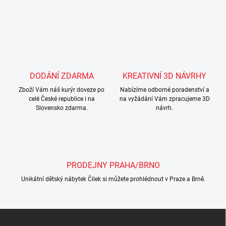
DODÁNÍ ZDARMA
KREATIVNÍ 3D NÁVRHY
Zboží Vám náš kurýr doveze po
Nabízíme odborné poradenství a
celé České republice i na
na vyžádání Vám zpracujeme 3D
Slovensko zdarma.
návrh.
PRODEJNY PRAHA/BRNO
Unikátní dětský nábytek Čilek si můžete prohlédnout v Praze a Brně.
Z
á