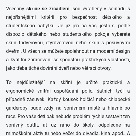
Všechny
skříně se zrcadlem
jsou vyráběny v souladu s
nejpřísnějšími kritérii pro bezpečnost dětského a
studentského nábytku. Je již jen na vás, jestli si podle
dispozic dětského nebo studentského pokoje vyberete
skříň třídveřovou, čtyřdveřovou nebo skříň s posuvnými
dveřmi. U všech se můžete spolehnout na moderní design
a kvalitní zpracování se spoustou praktických vlastností,
jako třeba tiché dovírání dveří nebo větrací otvory.
To nejdůležitější na skříni je určitě praktické a
ergonomické vnitřní uspořádání polic, šatních tyčí a
případně zásuvek. Každý kousek holčičí nebo chlapecké
garderoby bude vždy na správném místě a hlavně po
ruce. Pro vaše děti pak nebude problém rychle sestavit ten
správný outfit, ať už ráno do školy, odpoledne na
mimoškolní aktivitu nebo večer do divadla, kina apod.. A