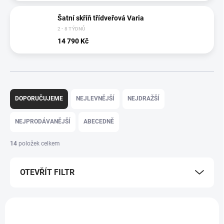
Šatní skříň třídveřová Varia
2 - 8 TÝDNŮ
14 790 Kč
Ř
a
DOPORUČUJEME
NEJLEVNĚJŠÍ
NEJDRAŽŠÍ
z
e
NEJPRODÁVANĚJŠÍ
ABECEDNĚ
n
í
14
položek celkem
p
r
OTEVŘÍT FILTR
o
d
u
V
k
ý
AKCE
t