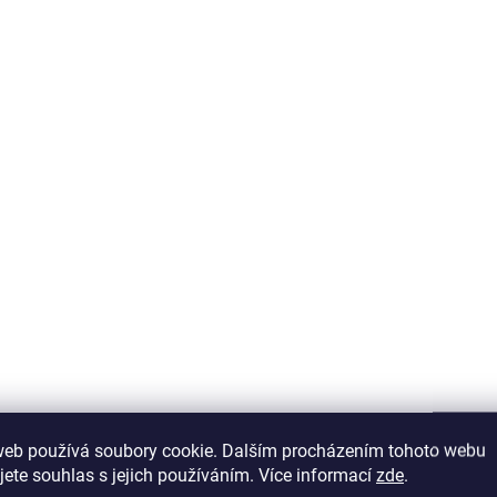
SKLADEM
S
Dětská komoda
Přebalovací pult 
Elegance Baby
Elegance Baby
9 990 Kč
2 490 Kč
Do košíku
Do košíku
Komoda je praktickým
Přebalovací pult a nás
úložným prostorem v každém
police 2 v 1 z kolekce 
web používá soubory cookie. Dalším procházením tohoto webu
dětském pokoji - tři prostorné
Baby - lze umístit na d
jete souhlas s jejich používáním. Více informací
zde
.
zásuvky s kvalitním tlumeným
komodu Elegance Baby