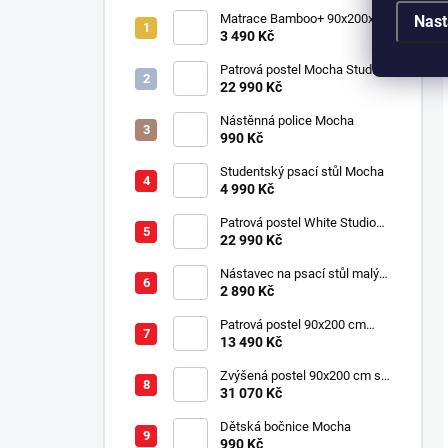
Matrace Bamboo+ 90x200x16
Nast
cm
3 490 Kč
Patrová postel Mocha Studio
pro 3 děti 90x200 cm s
22 990 Kč
úložným prostorem (schody)
Nástěnná police Mocha
990 Kč
Studentský psací stůl Mocha
4 990 Kč
Patrová postel White Studio
pro 3 děti 90x200 cm s
22 990 Kč
úložným prostorem (schody)
Nástavec na psací stůl malý
Mocha
2 890 Kč
Patrová postel 90x200 cm
Mocha
13 490 Kč
Zvýšená postel 90x200 cm se
schody SET Mocha Studio
31 070 Kč
Dětská bočnice Mocha
990 Kč