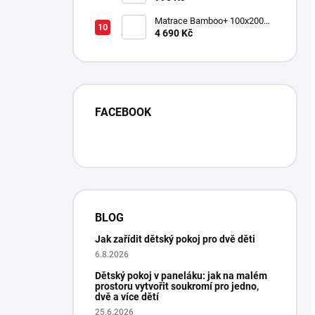
Matrace Bamboo+ 100x200
cm
4 690 Kč
FACEBOOK
BLOG
Jak zařídit dětský pokoj pro dvě děti
6.8.2026
Dětský pokoj v paneláku: jak na malém
prostoru vytvořit soukromí pro jedno,
dvě a více dětí
25.6.2026