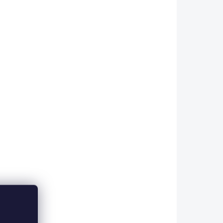
KLADEM
SKLADEM
2v1
Nástěnná police
Elegance Baby
1 690 Kč
Do košíku
těnná
Nástěnná police Elegance
Elegance
Baby slouží k odložení hraček,
ětskou
dětské kosmetiky nebo
 -
dětského oblečení. - v designu