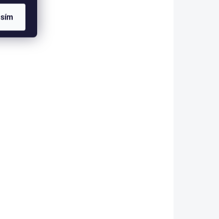
lovací
jako celá kolekce Elegance
Baby...
asím
AKCE
 8 TÝDNŮ
2 - 8 TÝDNŮ
elnou
Výsuv pod postel 2v1
0 cm
90x190 Elegance
3 690 Kč