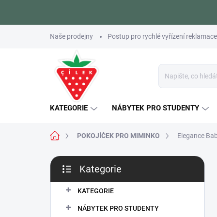
Přejít
Naše prodejny
Postup pro rychlé vyřízení reklamace
na
obsah
KATEGORIE
NÁBYTEK PRO STUDENTY
Domů
POKOJÍČEK PRO MIMINKO
Elegance Ba
P
Kategorie
o
Přeskočit
s
kategorie
t
KATEGORIE
r
NÁBYTEK PRO STUDENTY
a