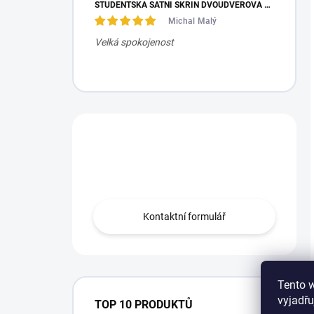
STUDENTSKÁ ŠATNÍ SKŘÍŇ DVOUDVEŘOVÁ TRIO
Michal Malý
Velká spokojenost
Máte otázku?
Obraťte se na nás.
Kontaktní formulář
Tento 
vyjadřu
TOP 10 PRODUKTŮ