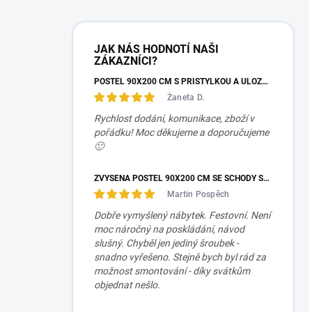
JAK NÁS HODNOTÍ NAŠI
ZÁKAZNÍCI?
POSTEL 90X200 CM S PŘISTÝLKOU A ÚLOŽNÝM PROSTOREM MOCHA STUDIO
Žaneta D.
Rychlost dodání, komunikace, zboží v
pořádku! Moc děkujeme a doporučujeme
🙂
ZVÝŠENÁ POSTEL 90X200 CM SE SCHODY SET MOCHA STUDIO
Martin Pospěch
Dobře vymyšlený nábytek. Festovní. Není
moc náročný na poskládání, návod
slušný. Chyběl jen jediný šroubek -
snadno vyřešeno. Stejně bych byl rád za
možnost smontování - díky svátkům
objednat nešlo.