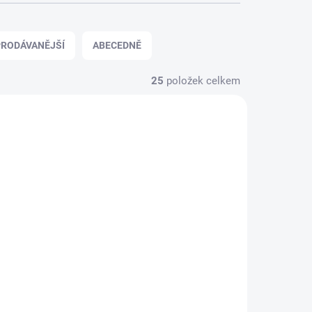
RODÁVANĚJŠÍ
ABECEDNĚ
25
položek celkem
 8 TÝDNŮ
SKLADEM