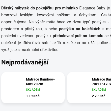
Dětský nábytek do pokojíčku pro miminko
Elegance Baby je 
bronzově lesklými kovovými nožkami a úchytkami. Čekáte-
doporučujeme. Na výběr máte hned ze dvou typů postýlek -
prostorem a přistýlkou, a nebo
postýlka na kolečkách
s mož
poslední uvedenou postýlku,
přebalovací pult na komodu
se V
oblečení je třídveřová šatní skříň rozdělena na užší police
využijete s maximální efektivitou.
Nejprodávanější
Matrace Bamboo+
Matrace B
60x120 cm
70x115+70
SKLADEM
SKLADEM
1 190 Kč
2 290 Kč