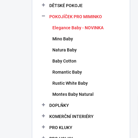
n
DĚTSKÉ POKOJE
n
POKOJÍČEK PRO MIMINKO
í
p
Elegance Baby - NOVINKA
a
n
Mino Baby
e
Natura Baby
l
Baby Cotton
Romantic Baby
Rustic White Baby
Montes Baby Natural
DOPLŇKY
KOMERČNÍ INTERIÉRY
PRO KLUKY