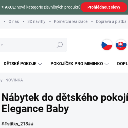
⭐ AKCE
: nová kategorie zlevněných produktů
Prohlédnout slevy
O nás
3D návrhy
Komerční realizace
Doprava a platba
Hledat
DĚTSKÉ POKOJE
POKOJÍČEK PRO MIMINKO
DOP
by - NOVINKA
Nábytek do dětského pokoj
Elegance Baby
##stitky_213##