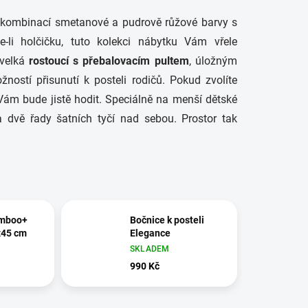
kombinací smetanové a pudrově růžové barvy s
li holčičku, tuto kolekci nábytku Vám vřele
 velká
rostoucí s přebalovacím pultem
, úložným
ností přisunutí k posteli rodičů. Pokud zvolíte
ám bude jistě hodit. Speciálně na menší dětské
 a dvě řady šatních tyčí nad sebou. Prostor tak
amboo+
Bočnice k posteli
x45 cm
Elegance
SKLADEM
990 Kč