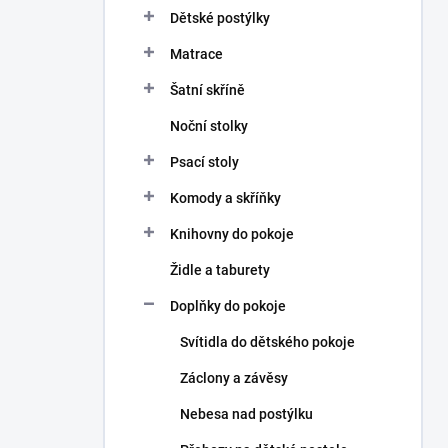
n
Dětské postýlky
n
Matrace
í
p
Šatní skříně
a
n
Noční stolky
e
Psací stoly
l
Komody a skříňky
Knihovny do pokoje
Židle a taburety
Doplňky do pokoje
Svítidla do dětského pokoje
Záclony a závěsy
Nebesa nad postýlku