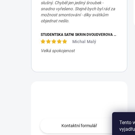
slušný. Chyběl jen jediný šroubek -
snadno vyřešeno. Stejně bych byl rád za
možnost smontování - díky svátkům
objednat nešlo.
STUDENTSKÁ ŠATNÍ SKŘÍŇ DVOUDVEŘOVÁ TRIO
Michal Malý
Velká spokojenost
Máte otázku?
Obraťte se na nás.
Tento 
Kontaktní formulář
vyjadřu