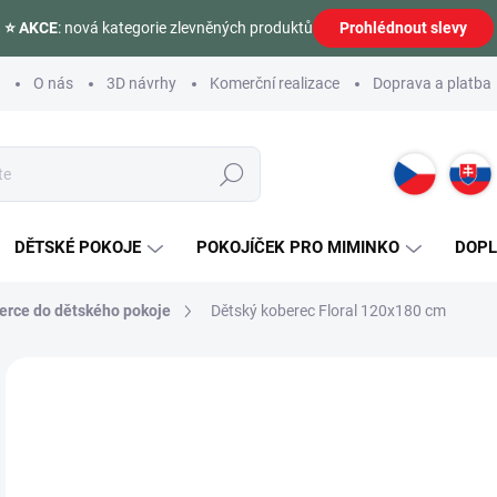
⭐ AKCE
: nová kategorie zlevněných produktů
Prohlédnout slevy
O nás
3D návrhy
Komerční realizace
Doprava a platba
Hledat
DĚTSKÉ POKOJE
POKOJÍČEK PRO MIMINKO
DOP
erce do dětského pokoje
Dětský koberec Floral 120x180 cm
Neohodnoceno
Podrobnosti hodnocení
ZNAČKA:
ČILEK
2 
Měr
SK
cena