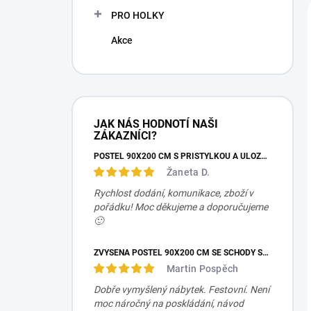
PRO HOLKY
Akce
JAK NÁS HODNOTÍ NAŠI
ZÁKAZNÍCI?
POSTEL 90X200 CM S PŘISTÝLKOU A ÚLOŽNÝM PROSTOREM MOCHA STUDIO
Žaneta D.
Rychlost dodání, komunikace, zboží v
pořádku! Moc děkujeme a doporučujeme
🙂
ZVÝŠENÁ POSTEL 90X200 CM SE SCHODY SET MOCHA STUDIO
Martin Pospěch
Dobře vymyšlený nábytek. Festovní. Není
moc náročný na poskládání, návod