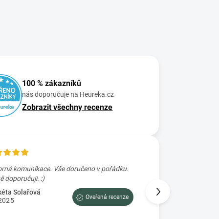
100 % zákazníků
nás doporučuje na Heureka.cz
Zobrazit všechny recenze
rná komunikace. Vše doručeno v pořádku.
Skvele rychle zaslání
Určitě doporučuji. :)
Petra Prajzova
2.7.2025
éta Solařová
Oveřená recenze
2025