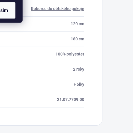
Koberce do dětského pokoje
asím
120 cm
180 cm
100% polyester
2 roky
Holky
21.07.7709.00