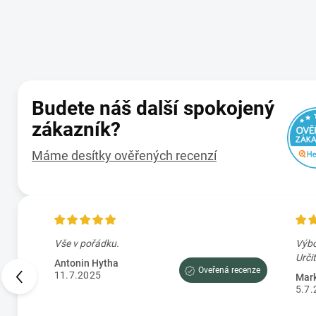
Budete náš další spokojený
zákazník?
Máme desítky ověřených recenzí
en
Vše v pořádku.
Výbo
Antonin Hytha
Oveřená recenze
11.7.2025
Mark
5.7.