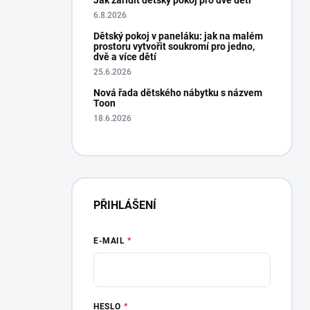
Jak zařídit dětský pokoj pro dvě děti
Hana Drexlerova
Oveřená re
9.1.2025
6.8.2026
Dětský pokoj v paneláku: jak na malém
prostoru vytvořit soukromí pro jedno,
dvě a více dětí
25.6.2026
Nová řada dětského nábytku s názvem
Toon
18.6.2026
PŘIHLÁŠENÍ
E-MAIL
HESLO