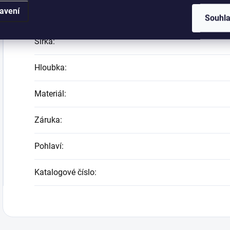
avení
Kategorie
:
Souhl
Šířka
:
Hloubka
:
Materiál
:
Záruka
:
Pohlaví
:
Katalogové číslo
: