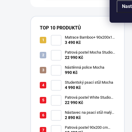
Nast
TOP 10 PRODUKTŮ
Matrace Bamboo+ 90x200x16
cm
3 490 Kč
Patrová postel Mocha Studio
pro 3 děti 90x200 cm s
22 990 Kč
úložným prostorem (schody)
Nástěnná police Mocha
990 Kč
Studentský psací stůl Mocha
4 990 Kč
Patrová postel White Studio
pro 3 děti 90x200 cm s
22 990 Kč
úložným prostorem (schody)
Nástavec na psací stůl malý
Mocha
2 890 Kč
Patrová postel 90x200 cm