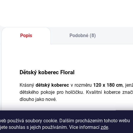
uplatní především v
úložným
o
menších pokojích. -
prostorem -
v
v ceně postele je
deskový rošt
m
kvalitní deskový
součástí postele -
t
perforovaný rošt
rozměr matrace je
p
na zpevněném
100x200 cm
k
Popis
Podobné (8)
kovovém...
(matrace není v
v
ceně) - matraci
doporučujeme...
Dětský koberec Floral
Krásný
dětský koberec
v rozměru
120 x 180 cm
, je
dětského pokoje pro holčičku. Kvalitní koberce znač
dlouho jako nové.
web používá soubory cookie. Dalším procházením tohoto webu
Doplňkové parametry
jete souhlas s jejich používáním. Více informací
zde
.