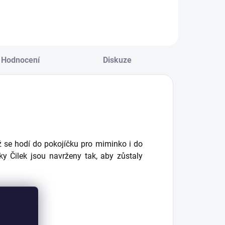
riginálním prvkem
barvě obsahuje: -
 pokojíčku pro
ochranné
iminko. Nové
mantinely (na
echnické řešení
všechny 4 strany) -
ostýlky pro větší
povlak na polštářek
omfort a
(35x45 cm),
Hodnocení
Diskuze
ariabilitu. -...
dekorativní
polštářek...
nž se hodí do pokojíčku pro miminko i do
ky Čilek jsou navrženy tak, aby zůstaly