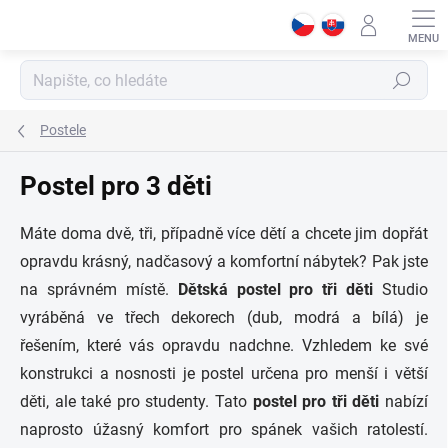
Přejít
na
obsah
Hledat
Postele
Postel pro 3 děti
Máte doma dvě, tři, případně více dětí a chcete jim dopřát
opravdu krásný, nadčasový a komfortní nábytek? Pak jste
na správném místě.
Dětská postel pro tři děti
Studio
vyráběná ve třech dekorech (dub, modrá a bílá) je
řešením, které vás opravdu nadchne. Vzhledem ke své
konstrukci a nosnosti je postel určena pro menší i větší
děti, ale také pro studenty. Tato
postel pro tři děti
nabízí
naprosto úžasný komfort pro spánek vašich ratolestí.