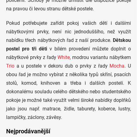
policemi. Schody je možné umístit dle dispozice pokoje
na pravou či levou stranu dětské postele.
Pokud potřebujete zařídit pokoj vašich dětí i dalšími
nábytkovými prvky, není nic jednoduššího, než využít
nabídku třech nábytkových řad z naší produkce.
Dětskou
postel pro tři děti
v bílém provedení můžete doplnit o
nábytkové prvky z řady
White
, modrou variantu nábytkem
Trio
a u postele v dekoru dub o prvky z řady
Mocha
. U
obou řad je možno vybírat z několika typů skříní, psacích
stolů, komod, knihoven a třeba i dalších postelí. K
dokonalému souladu celého dětského nebo studentského
pokoje je možné také využít velmi široké nabídky doplňků
jako jsou např. matrace, židle, taburety, koberce, lustry,
lampičky, záclony, závěsy.
Nejprodávanější