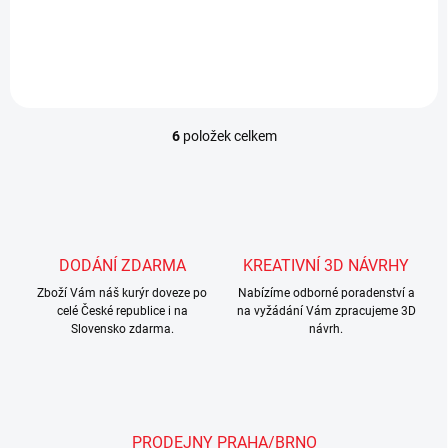
deskový perforovaný rošt dělený na tři části...
6
položek celkem
O
v
l
á
d
a
c
DODÁNÍ ZDARMA
KREATIVNÍ 3D NÁVRHY
í
Zboží Vám náš kurýr doveze po
p
Nabízíme odborné poradenství a
celé České republice i na
na vyžádání Vám zpracujeme 3D
r
Slovensko zdarma.
návrh.
v
k
y
v
ý
p
PRODEJNY PRAHA/BRNO