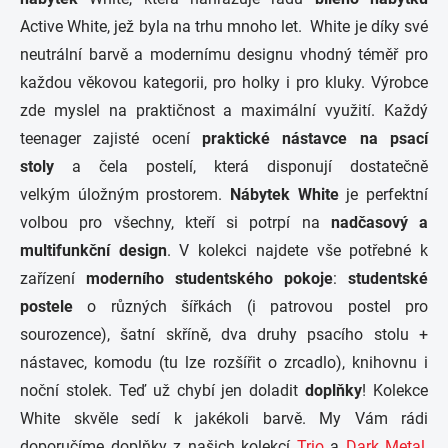
Active White, jež byla na trhu mnoho let. White je díky své
neutrální barvě a modernímu designu vhodný téměř pro
každou věkovou kategorii, pro holky i pro kluky. Výrobce
zde myslel na praktičnost a maximální využití. Každý
teenager zajisté ocení
praktické nástavce na psací
stoly
a čela postelí, která disponují dostatečně
velkým
úložným prostorem.
Nábytek White
je perfektní
volbou pro všechny, kteří si potrpí na
nadčasový a
multifunkční design
. V kolekci najdete vše potřebné k
zařízení
moderního studentského pokoje
:
studentské
postele
o různých šířkách (i patrovou postel pro
sourozence), šatní skříně, dva druhy psacího stolu +
nástavec, komodu (tu lze rozšířit o zrcadlo), knihovnu i
noční stolek. Teď už chybí jen doladit
doplňky
! Kolekce
White skvěle sedí k jakékoli barvě. My Vám rádi
doporučíme doplňky z našich kolekcí
Trio
a
Dark Metal
,