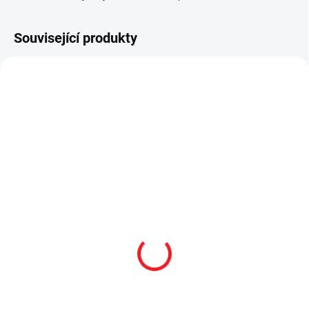
Související produkty
AKCE
AKCE
VÝPRODEJ
VÝPRODEJ
SKLADEM
SKLADEM
Studentská šatní skříň
Psací stůl s nástavcem
třídveřová White
White
10 786 Kč
6 642 Kč
Do košíku
Do košíku