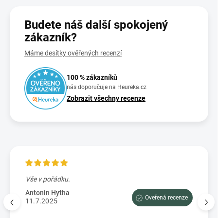
Budete náš další spokojený
zákazník?
Máme desítky ověřených recenzí
100 % zákazníků
nás doporučuje na Heureka.cz
Zobrazit všechny recenze
Vše v pořádku.
Výbo
e tam
dopor
Antonin Hytha
Oveřená recenze
aci
11.7.2025
Mark
5.7.