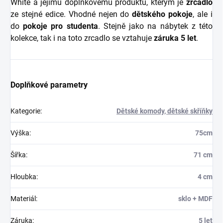
White a jejímu doplňkovému produktu, kterým je
zrcadlo
ze stejné edice. Vhodné nejen do
dětského pokoje
, ale i
do
pokoje pro studenta
. Stejně jako na nábytek z této
kolekce, tak i na toto zrcadlo se vztahuje
záruka 5 let
.
Doplňkové parametry
Kategorie
:
Dětské komody, dětské skříňky
Výška
:
75cm
Šířka
:
71 cm
Hloubka
:
4 cm
Materiál
:
sklo + MDF
Záruka
:
5 let