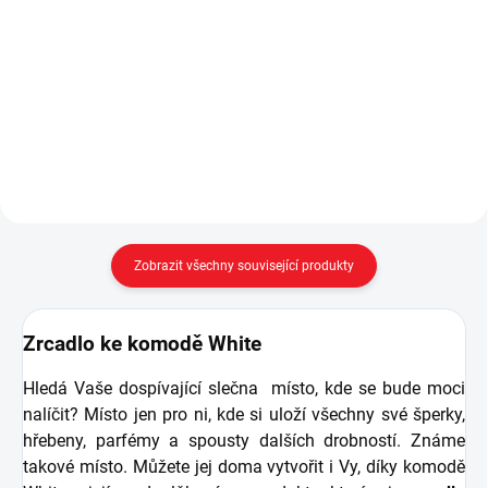
Třídveřová šatní skříň White je
Moderní psací stůl s nástavcem
velkým úložným prostorem, který
do menšího studentského pokoje
se pyšní elegantním designem. -
z kolekce White. - úložný prostor -
šatní tyč, 6 polic + tři velké +
2x zásuvka, polička pod pracovní
druhá šatní tyč na menší oblečení
plochou - cena je s nástavcem...
-...
Zobrazit všechny související produkty
Zrcadlo ke komodě White
Hledá Vaše dospívající slečna místo, kde se bude moci
nalíčit? Místo jen pro ni, kde si uloží všechny své šperky,
hřebeny, parfémy a spousty dalších drobností. Známe
takové místo. Můžete jej doma vytvořit i Vy, díky komodě