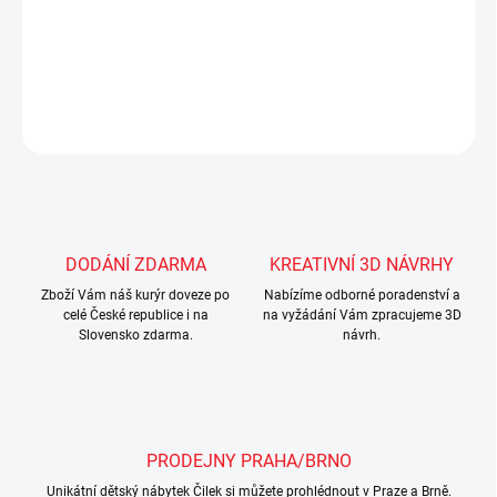
POSLEDNÍ 1 KUS !!
DETAILNÍ INFORMACE
ZEPTAT SE
Uložit
DODÁNÍ ZDARMA
KREATIVNÍ 3D NÁVRHY
Zboží Vám náš kurýr doveze po
Nabízíme odborné poradenství a
celé České republice i na
na vyžádání Vám zpracujeme 3D
Slovensko zdarma.
návrh.
PRODEJNY PRAHA/BRNO
Unikátní dětský nábytek Čilek si můžete prohlédnout v Praze a Brně.