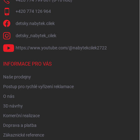
+420 774 799 861 (8-16 hod)
+420 774 126 964
detsky.nabytek.cilek
detsky_nabytek_cilek
https://www.youtube.com/@nabytekcilek2722
INFORMACE PRO VÁS
Naše prodejny
Postup pro rychlé vyřízení reklamace
O nás
3D návrhy
Komerční realizace
Doprava a platba
Zákaznické reference