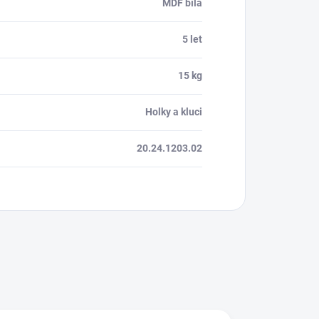
MDF bílá
5 let
15 kg
Holky a kluci
20.24.1203.02