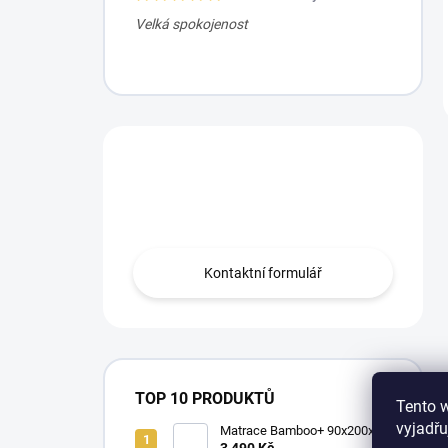
Velká spokojenost
Máte otázku?
Obraťte se na nás.
Kontaktní formulář
TOP 10 PRODUKTŮ
Tento 
vyjadřu
Matrace Bamboo+ 90x200x16
cm