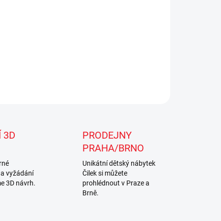
ZEPTAT SE
Uložit
 3D
PRODEJNY
PRAHA/BRNO
rné
Unikátní dětský nábytek
na vyžádání
Čilek si můžete
e 3D návrh.
prohlédnout v Praze a
Brně.