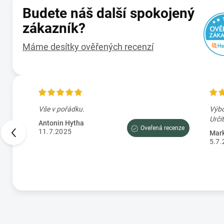
Budete náš další spokojený
zákazník?
Máme desítky ověřených recenzí
en
Vše v pořádku.
Výbo
Antonin Hytha
Oveřená recenze
11.7.2025
Mark
5.7.
cenze