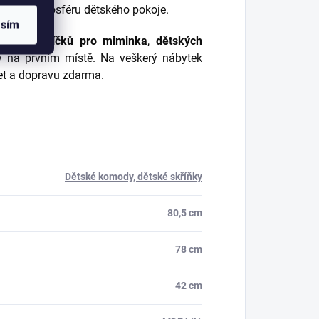
 pravou atmosféru dětského pokoje.
asím
odeji
pokojíčků pro miminka
,
dětských
y na prvním místě. Na veškerý nábytek
et a dopravu zdarma.
Dětské komody, dětské skříňky
80,5 cm
78 cm
42 cm