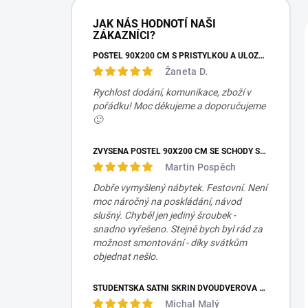
JAK NÁS HODNOTÍ NAŠI
ZÁKAZNÍCI?
POSTEL 90X200 CM S PŘISTÝLKOU A ÚLOŽNÝM PROSTOREM MOCHA STUDIO
Žaneta D.
Rychlost dodání, komunikace, zboží v
pořádku! Moc děkujeme a doporučujeme
🙂
ZVÝŠENÁ POSTEL 90X200 CM SE SCHODY SET MOCHA STUDIO
Martin Pospěch
Dobře vymyšlený nábytek. Festovní. Není
moc náročný na poskládání, návod
slušný. Chyběl jen jediný šroubek -
snadno vyřešeno. Stejně bych byl rád za
možnost smontování - díky svátkům
objednat nešlo.
STUDENTSKÁ ŠATNÍ SKŘÍŇ DVOUDVEŘOVÁ TRIO
Michal Malý