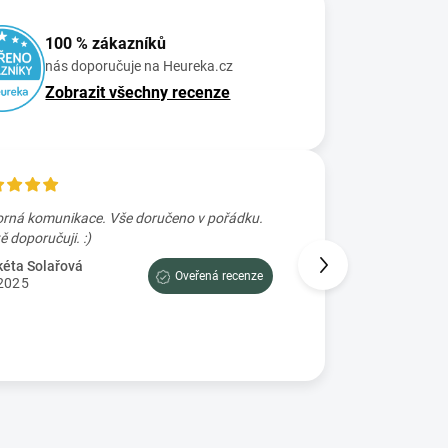
100 % zákazníků
nás doporučuje na Heureka.cz
Zobrazit všechny recenze
rná komunikace. Vše doručeno v pořádku.
Skvele rychle zaslání
Určitě doporučuji. :)
Petra Prajzova
2.7.2025
éta Solařová
Oveřená recenze
2025