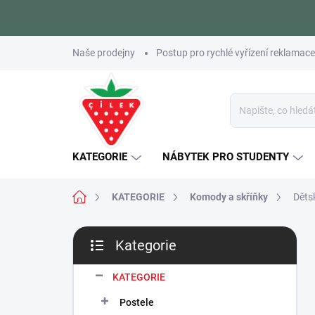
Přejít
Naše prodejny
Postup pro rychlé vyřízení reklamace
na
obsah
KATEGORIE
NÁBYTEK PRO STUDENTY
Domů
KATEGORIE
Komody a skříňky
Děts
P
Kategorie
o
Přeskočit
s
kategorie
t
KATEGORIE
r
Postele
a