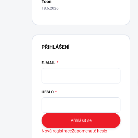
Toon
18.6.2026
PŘIHLÁŠENÍ
E-MAIL
Expresní vyřízení. Na posteli se spí skvěle, j
mám trochu strach, aby se matrace
neproležela...., už se tam dělá důlek po 14-cti
dnech....., tak nevím jestli matraci nebudu
reklamovat....
HESLO
Hana Drexlerova
Oveřená re
9.1.2025
Přihlásit se
Nová registrace
Zapomenuté heslo