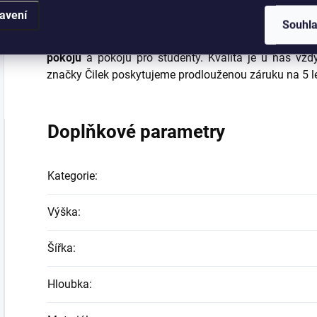
lustr
, baldachýn či
koberec
), se kterým vykouzlíte tu
avení
Souhl
Nábytek značky Čilek
je světovou jedničkou v pr
pokojů
a pokojů pro studenty. Kvalita je u nás vžd
značky Čilek poskytujeme prodlouženou záruku na 5 l
Doplňkové parametry
Kategorie
:
Výška
:
Šířka
:
Hloubka
: