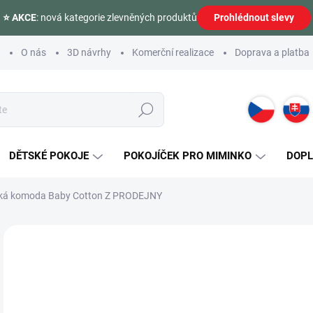
⭐ AKCE
: nová kategorie zlevněných produktů
Prohlédnout slevy
O nás
3D návrhy
Komerční realizace
Doprava a platba
Hledat
DĚTSKÉ POKOJE
POKOJÍČEK PRO MIMINKO
DOP
ká komoda Baby Cotton Z PRODEJNY
Neohodnoceno
Podrobnosti hodnocení
ZNAČKA:
ČILEK
AKCE
VÝPRODEJ
5 
Měr
SK