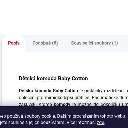
neutrální bílé barvě
nábytku do
p
a ve špičkové
pokojíčku pro
k
kvalitě značky
miminko Baby
o
Čilek. - praktické
Cotton nabízí
p
vnitřní členění na
dostatek úložného
k
policovou a šatní
prostoru na
d
část - v nabídce
oblečení. - vniřní
n
Popis
Podobné (8)
Související soubory (1)
také...
členění skříně: šatní
p
tyče, police
o
různých...
Dětská komoda Baby Cotton
Dětská komoda Baby Cotton
je prakticky rozdělena 
oblečení pro miminko lepší přehled. Pneumatické tlume
zásuvek. Kromě
komody
je možné do pokojíčku umí
šatní skříň
.
Úložný prostor
nabízí již samotná
rostou
web používá soubory cookie. Dalším procházením tohoto webu
pod přebalovacím pultem a velkou zásuvku po celé dé
jete souhlas s jejich používáním. Více informací
zde
.
Baby Cotton kromě nábytku nabízí také celou řadu d