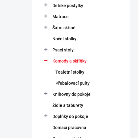
n
Dětské postýlky
n
Matrace
í
p
Šatní skříně
a
n
Noční stolky
e
Psací stoly
l
Komody a skříňky
Toaletní stolky
Přebalovací pulty
Knihovny do pokoje
Židle a taburety
Doplňky do pokoje
Domácí pracovna