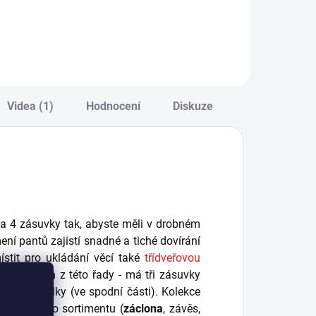
raktickými
ideální variantou,
ulatými věšáčky s
pokud preferujete
riginálním
nadčasovost a
otiskem. - ideální
barevnou
 zavěšení nad
neutrálnost
ětskou postýlku -
pokojíčku pro
a věšáčky
miminko. Nové
Videa (1)
Hodnocení
Diskuze
ověsíte dětské
technické řešení
blečení, na...
postýlky pro větší
komfort...
na 4 zásuvky tak, abyste měli v drobném
ní pantů zajistí snadné a tiché dovírání
stit pro ukládání věcí také
třídveřovou
cí postýlka
z této řady - má tři zásuvky
lce postýlky (ve spodní části). Kolekce
oplňkového sortimentu (
záclona
, závěs,