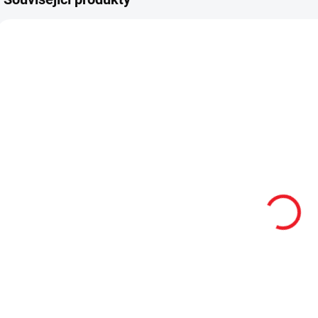
SKLADEM
2 - 8 TÝDNŮ
Dětská skříň
Dětská skříň
dvoudveřová
třídveřová
Baby Cotton
Baby Cotton
p
C
10 790 Kč
15 390 Kč
Do košíku
Do košíku
Dvoudveřová šatní
Třídveřová šatní
N
skříň Baby Cotton v
skříň z kolekce
ř