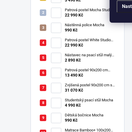
3 490 Kč
Nast
Patrová postel Mocha Studio
pro 3 děti 90x200 cm s
22 990 Kč
úložným prostorem (schody)
Nástěnná police Mocha
990 Kč
Patrová postel White Studio
pro 3 děti 90x200 cm s
22 990 Kč
úložným prostorem (schody)
Nástavec na psací stůl malý
Mocha
2 890 Kč
Patrová postel 90x200 cm
Mocha
13 490 Kč
Zvýšená postel 90x200 cm se
schody SET Mocha Studio
31 070 Kč
Studentský psací stůl Mocha
4 990 Kč
Dětská bočnice Mocha
990 Kč
Matrace Bamboo+ 100x200