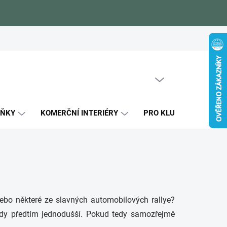
Zákaznické reference
Blog
Jak si vybrat
Certifikáty kval
PRÁZDNÝ KOŠÍK
NÁKUPNÍ
KOŠÍK
LŇKY
KOMERČNÍ INTERIÉRY
PRO KLUKY
PRO
ebo některé ze slavných automobilových rallye?
ikdy předtím jednodušší. Pokud tedy samozřejmě