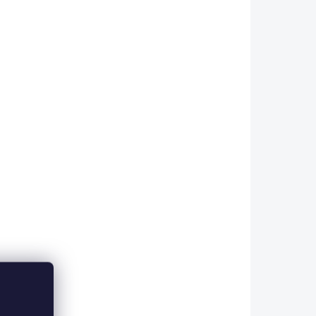
o
Dětská postel auto
e
90x195 cm TurboMax
červená
12 650 Kč
Do košíku
pe je
Dětská postel ve tvaru
u
auta TurboMax v sobě spojuje
o
funkčnost dětské postele a
je
sportovní design. - tato
eskový
ekonomická verze postele
ém
BiTurbo je bez elektrického
systému (bez LED...