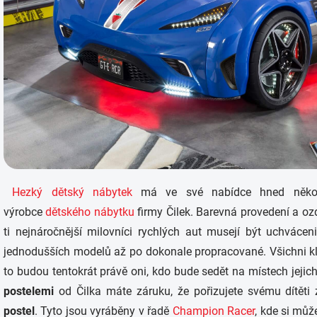
u
Hezký dětský nábytek
má ve své nabídce hned něko
výrobce
dětského nábytku
firmy Čilek. Barevná provedení a o
ti nejnáročnější milovníci rychlých aut musejí být uchvácen
jednodušších modelů až po dokonale propracované. Všichni klu
to budou tentokrát právě oni, kdo bude sedět na místech jejic
postelemi
od Čilka máte záruku, že pořizujete svému dítěti
postel
. Tyto jsou vyráběny v řadě
Champion Racer
, kde si můž