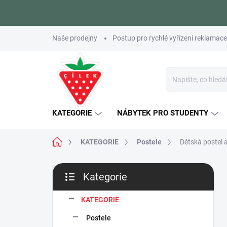
Přejít
Naše prodejny
Postup pro rychlé vyřízení reklamace
na
obsah
KATEGORIE
NÁBYTEK PRO STUDENTY
Domů
KATEGORIE
Postele
Dětská postel 
P
Kategorie
o
Přeskočit
s
kategorie
t
KATEGORIE
r
Postele
a