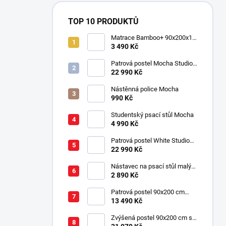
TOP 10 PRODUKTŮ
Matrace Bamboo+ 90x200x16
cm
3 490 Kč
Patrová postel Mocha Studio
pro 3 děti 90x200 cm s
22 990 Kč
úložným prostorem (schody)
Nástěnná police Mocha
990 Kč
Studentský psací stůl Mocha
4 990 Kč
Patrová postel White Studio
pro 3 děti 90x200 cm s
22 990 Kč
úložným prostorem (schody)
Nástavec na psací stůl malý
Mocha
2 890 Kč
Patrová postel 90x200 cm
Mocha
13 490 Kč
Zvýšená postel 90x200 cm se