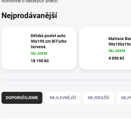
hovoříme o dětských snech.
Nejprodávanější
Dětská postel auto
Matrace B
90x195 cm BiTurbo
90x190x19
červená
SKLADEM
SKLADEM
4 090 Kč
18 190 Kč
Ř
a
DOPORUČUJEME
NEJLEVNĚJŠÍ
NEJDRAŽŠÍ
NEJP
z
e
n
í
V
p
ý
SHOWROOM PRAHA
AKCE