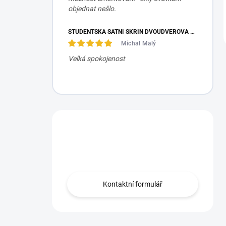
objednat nešlo.
STUDENTSKÁ ŠATNÍ SKŘÍŇ DVOUDVEŘOVÁ TRIO
Michal Malý
Velká spokojenost
Máte otázku?
Obraťte se na nás.
Kontaktní formulář