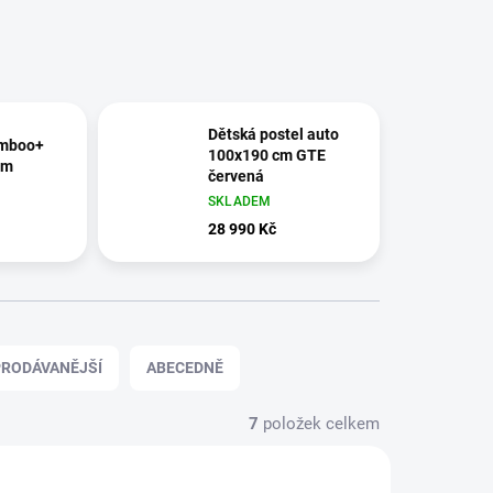
Dětská postel auto
amboo+
100x190 cm GTE
cm
červená
SKLADEM
28 990 Kč
RODÁVANĚJŠÍ
ABECEDNĚ
7
položek celkem
AKCE