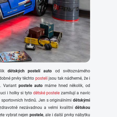
lik
dětských postelí auto
od světoznámého
zdobné prvky těchto
postelí
jsou tak nádherné, že i
i. Variant
postele auto
máme hned několik, od
ci i holky si tyto
dětské postele
zamilují a navíc
h sportovních hrdinů. Jen s originálními
dětskými
 zdravotně nezávadnou a velmi kvalitní
dětskou
ete vybrat nejen
postele
, ale i další prvky nábytku