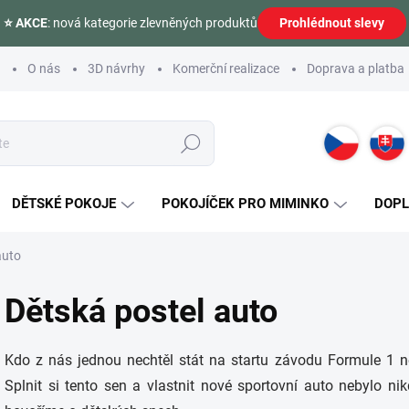
⭐ AKCE
: nová kategorie zlevněných produktů
Prohlédnout slevy
O nás
3D návrhy
Komerční realizace
Doprava a platba
Hledat
DĚTSKÉ POKOJE
POKOJÍČEK PRO MIMINKO
DOP
auto
Dětská postel auto
Kdo z nás jednou nechtěl stát na startu závodu Formule 1 n
Splnit si tento sen a vlastnit nové sportovní auto nebylo n