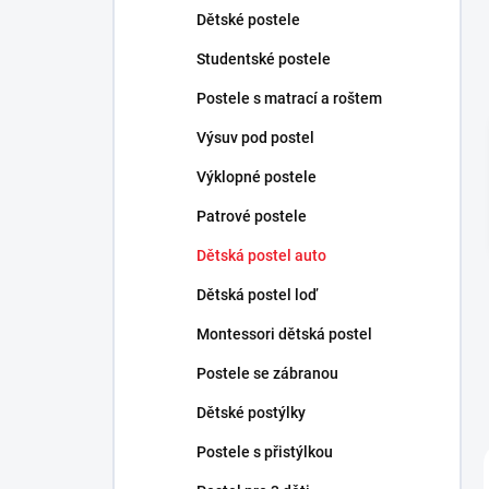
n
Dětské postele
n
Studentské postele
í
p
Postele s matrací a roštem
a
n
Výsuv pod postel
e
Výklopné postele
l
Patrové postele
Dětská postel auto
Dětská postel loď
Montessori dětská postel
Postele se zábranou
Dětské postýlky
Postele s přistýlkou