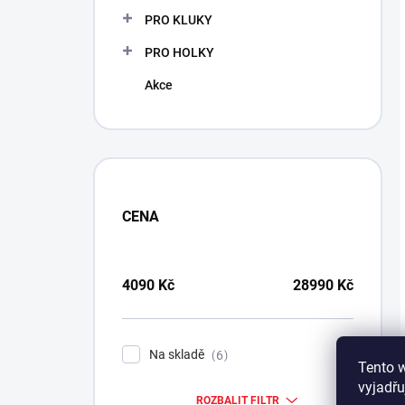
PRO KLUKY
PRO HOLKY
Akce
CENA
4090
Kč
28990
Kč
Na skladě
6
Tento 
vyjadřu
ROZBALIT FILTR