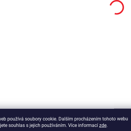
Dětská postel auto
Dětská postel aut
90x190 cm Coupe
90x190 cm Coup
Friend červená
červená
11 390 Kč
7 790 Kč
Do košíku
Do košíku
Autopostel pro dvě děti v
Dětská postel auto Cou
červené barvě Coupe Friend -
cenově méně náročno
červené provedení v lesku,
autopostelí do dětskéh
kvalitní polepy - v ceně postele
pokoje. - v ceně postele 
jsou kvalitní perforované
kvalitní perforovaný d
deskové rošty na
rošt uložený na kovov
zpevněném...
rámu -...
web používá soubory cookie. Dalším procházením tohoto webu
jete souhlas s jejich používáním. Více informací
zde
.