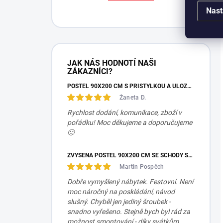
Nast
JAK NÁS HODNOTÍ NAŠI
ZÁKAZNÍCI?
POSTEL 90X200 CM S PŘISTÝLKOU A ÚLOŽNÝM PROSTOREM MOCHA STUDIO
Žaneta D.
Rychlost dodání, komunikace, zboží v
pořádku! Moc děkujeme a doporučujeme
🙂
ZVÝŠENÁ POSTEL 90X200 CM SE SCHODY SET MOCHA STUDIO
Martin Pospěch
Dobře vymyšlený nábytek. Festovní. Není
moc náročný na poskládání, návod
slušný. Chyběl jen jediný šroubek -
snadno vyřešeno. Stejně bych byl rád za
možnost smontování - díky svátkům