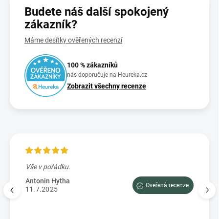
Budete náš další spokojený
zákazník?
Máme desítky ověřených recenzí
100 % zákazníků
nás doporučuje na Heureka.cz
Zobrazit všechny recenze
Vše v pořádku.
Výbo
e tam
dopor
Antonin Hytha
Oveřená recenze
aci
11.7.2025
Mark
5.7.
enze