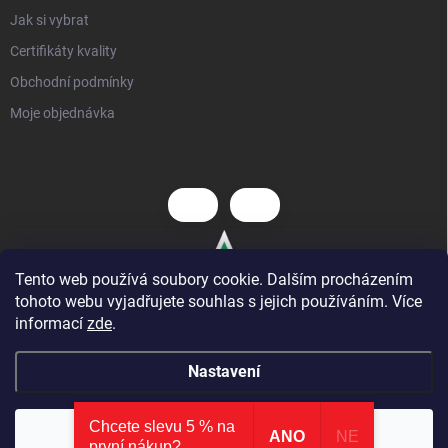
Jak si vybrat
Certifikáty kvality
Obchodní podmínky
Moje objednávka
Tento web používá soubory cookie. Dalším procházením
tohoto webu vyjadřujete souhlas s jejich používáním. Více
informací
zde
.
Nastavení
Chcete slevu 5 % na
Copyright 2026
Hezký dětský nábytek
. Všechna práva vyhrazena.
⭐ AKCE
: nová kategorie zlevněných produktů
×
Souhlasím
ANO
NE
první nákup?