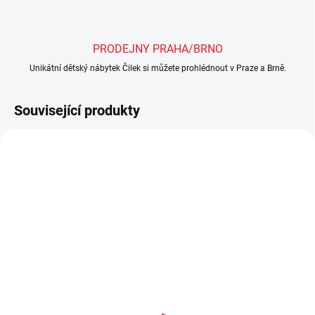
PRODEJNY PRAHA/BRNO
Unikátní dětský nábytek Čilek si můžete prohlédnout v Praze a Brně.
Související produkty
AKCE
VÝPRODEJ
SKLADEM
SKLADEM
Studentská postel
Studentská postel