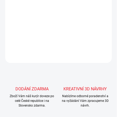
balení obsahuje:
1x
Prošívaný přehoz
145x230 cm
1x
Povlak na polštář
50x70 cm
DETAILNÍ INFORMACE
ZEPTAT SE
Uložit
DODÁNÍ ZDARMA
KREATIVNÍ 3D NÁVRHY
Zboží Vám náš kurýr doveze po
Nabízíme odborné poradenství a
celé České republice i na
na vyžádání Vám zpracujeme 3D
Slovensko zdarma.
návrh.