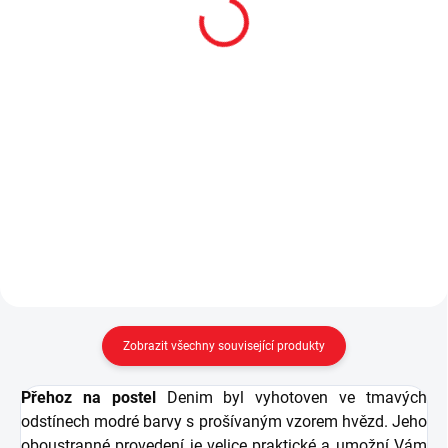
100x200 cm bez čela
100x200 cm Trio
Dark Metal
11 790 Kč
7 190 Kč
Do košíku
Do košíku
Pokud to prostor pokoje dovolí,
dopřejte svým dětem
Modulová postel bez čela
nadstandardní lůžko o rozměrech
100x200 cm Dark Metal - v ceně
100x200 cm. - v ceně postele je
postele je kvalitní deskový rošt na
kvalitní deskový perforovaný rošt
zpevněném kovovém rámu -
na zpevněném kovovém...
rozměr matrace je 100x200 cm
(matrace není v ceně) -...
Zobrazit všechny související produkty
Přehoz na postel
Denim byl vyhotoven ve tmavých
odstínech modré barvy s prošívaným vzorem hvězd. Jeho
oboustranné provedení je velice praktické a umožní Vám