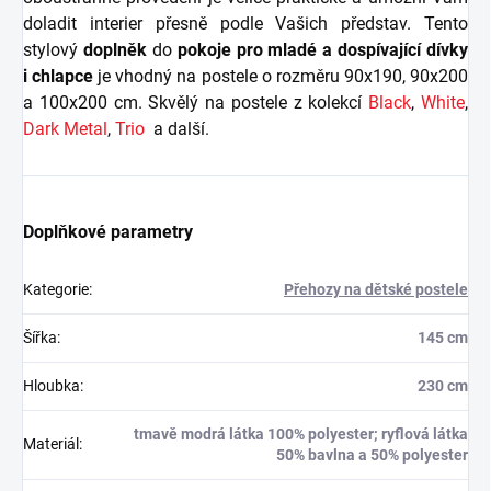
doladit interier přesně podle Vašich představ. Tento
stylový
doplněk
do
pokoje pro mladé a dospívající dívky
i chlapce
je v
hodný na postele o rozměru 90x190, 90x200
a 100x200 cm. Skvělý na postele z kolekcí
Black
,
White
,
Dark Metal
,
Trio
a další.
Doplňkové parametry
Kategorie
:
Přehozy na dětské postele
Šířka
:
145 cm
Hloubka
:
230 cm
tmavě modrá látka 100% polyester; ryflová látka
Materiál
:
50% bavlna a 50% polyester