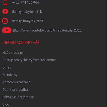
+420 774 126 964
detsky.nabytek.cilek
detsky_nabytek_cilek
https://www.youtube.com/@nabytekcilek2722
INFORMACE PRO VÁS
Naše prodejny
Postup pro rychlé vyřízení reklamace
O nás
3D návrhy
Komerční realizace
Doprava a platba
Zákaznické reference
Blog