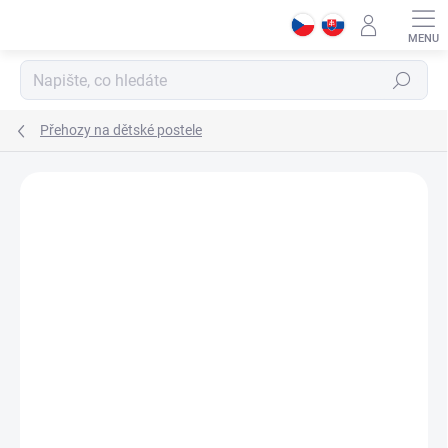
Přejít
na
obsah
Hledat
Přehozy na dětské postele
Podrobnosti hodnocení
Neohodnoceno
ZNAČKA:
ČILEK