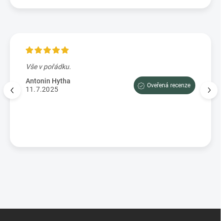
Vše v pořádku.
Výbo
e tam
dopor
Antonin Hytha
Oveřená recenze
aci
11.7.2025
Mark
5.7.
enze
Z