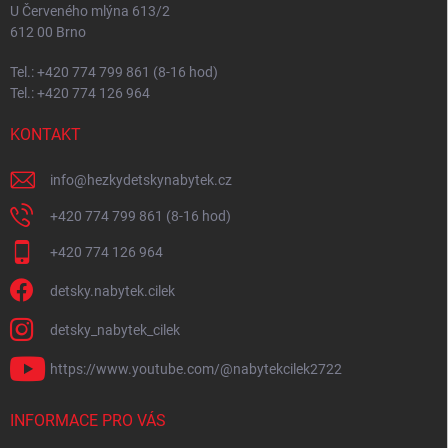
U Červeného mlýna 613/2
612 00 Brno
Tel.: +420 774 799 861 (8-16 hod)
Tel.: +420 774 126 964
KONTAKT
info
@
hezkydetskynabytek.cz
+420 774 799 861 (8-16 hod)
+420 774 126 964
detsky.nabytek.cilek
detsky_nabytek_cilek
https://www.youtube.com/@nabytekcilek2722
INFORMACE PRO VÁS