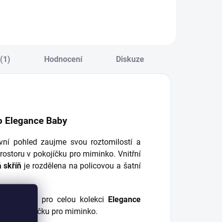
 každém dětském
Elegance Baby - lze
okoji - tři
umístit na dětskou
rostorné zásuvky
komodu Elegance
 kvalitním
Baby - snadná
lumeným
montáž -
ojezdem,
přebalovací
(1)
Hodnocení
Diskuze
rakticky rozdělené
podložka je
řepážkami +
součástí...
kříňka
 elegantní...
ko Elegance Baby
vní pohled zaujme svou roztomilostí a
ostoru v pokojíčku pro miminko. Vnitřní
 skříň
je rozdělena na policovou a šatní
 příznačný pro celou kolekci
Elegance
středí pokojíčku pro miminko.