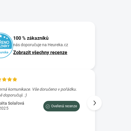
100 % zákazníků
nás doporučuje na Heureka.cz
Zobrazit všechny recenze
rná komunikace. Vše doručeno v pořádku.
Skvele rychle zaslání
Určitě doporučuji. :)
Petra Prajzova
2.7.2025
éta Solařová
Oveřená recenze
2025