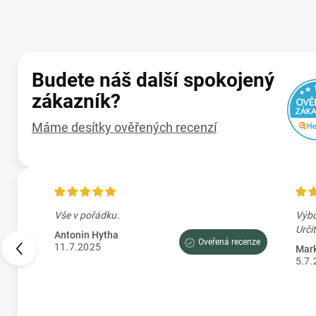
Budete náš další spokojený
zákazník?
Máme desítky ověřených recenzí
en
Vše v pořádku.
Výbo
Antonin Hytha
Oveřená recenze
11.7.2025
Mark
5.7.
cenze