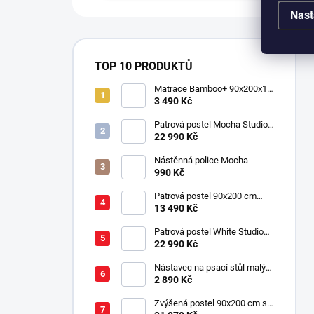
Nast
TOP 10 PRODUKTŮ
Matrace Bamboo+ 90x200x16
cm
3 490 Kč
Patrová postel Mocha Studio
pro 3 děti 90x200 cm s
22 990 Kč
úložným prostorem (schody)
Nástěnná police Mocha
990 Kč
Patrová postel 90x200 cm
Mocha
13 490 Kč
Patrová postel White Studio
pro 3 děti 90x200 cm s
22 990 Kč
úložným prostorem (schody)
Nástavec na psací stůl malý
Mocha
2 890 Kč
Zvýšená postel 90x200 cm se