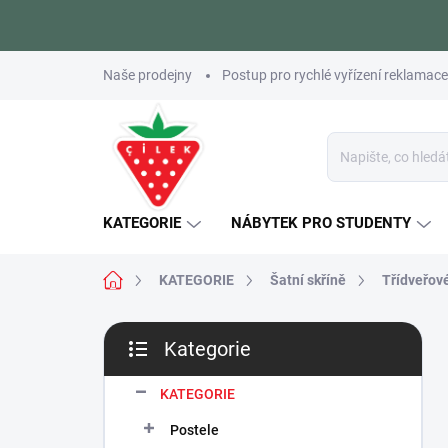
Přejít
Naše prodejny
Postup pro rychlé vyřízení reklamace
na
obsah
KATEGORIE
NÁBYTEK PRO STUDENTY
Domů
KATEGORIE
Šatní skříně
Třídveřové
P
Kategorie
o
Přeskočit
s
kategorie
t
KATEGORIE
r
Postele
a