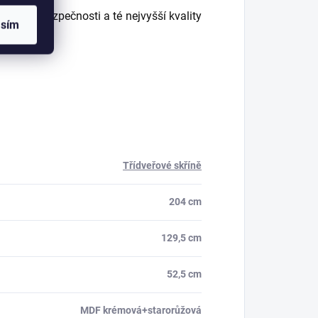
naprosté bezpečnosti a té nejvyšší kvality
asím
Třídveřové skříně
204 cm
129,5 cm
52,5 cm
MDF krémová+starorůžová