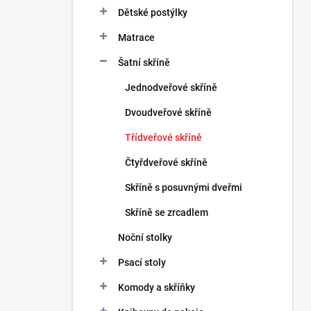
n
Dětské postýlky
n
Matrace
í
p
Šatní skříně
a
n
Jednodveřové skříně
e
Dvoudveřové skříně
l
Třídveřové skříně
Čtyřdveřové skříně
Skříně s posuvnými dveřmi
Skříně se zrcadlem
Noční stolky
Psací stoly
Komody a skříňky