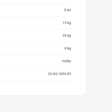
5 let
15 kg
20 kg
8 kg
Holky
20.84.1004.00