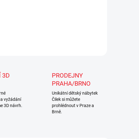
ZEPTAT SE
Uložit
 3D
PRODEJNY
PRAHA/BRNO
rné
Unikátní dětský nábytek
na vyžádání
Čilek si můžete
e 3D návrh.
prohlédnout v Praze a
Brně.