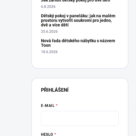
Jak zařídit dětský pokoj pro dvě děti
6.8.2026
Dětský pokoj v paneláku: jak na malém
prostoru vytvořit soukromí pro jedno,
dvě a více dětí
25.6.2026
Nová řada dětského nábytku s názvem
Toon
18.6.2026
PŘIHLÁŠENÍ
Expresní vyřízení. Na posteli se spí skvěle, j
mám trochu strach, aby se matrace
neproležela...., už se tam dělá důlek po 14-cti
E-MAIL
dnech....., tak nevím jestli matraci nebudu
reklamovat....
Hana Drexlerova
Oveřená re
9.1.2025
HESLO