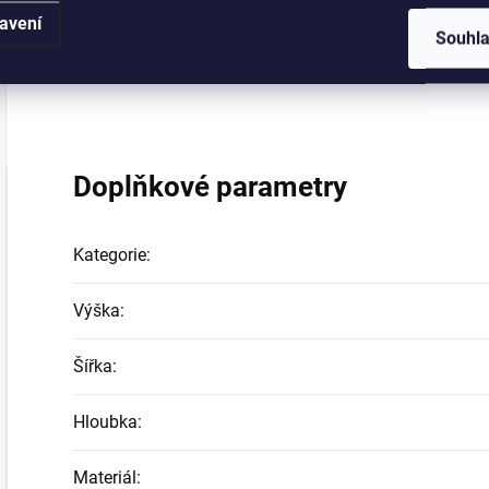
avení
5-ti letá záruka na výrobek a certifikát GS je zárukou 
Souhl
dětské šatní skříně.
Doplňkové parametry
Kategorie
:
Výška
:
Šířka
:
Hloubka
:
Materiál
: