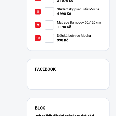
schody SET Mocha Studio
31 070 Kč
Studentský psací stůl Mocha
4 990 Kč
Matrace Bamboo+ 60x120 cm
1 190 Kč
Dětská bočnice Mocha
990 Kč
FACEBOOK
BLOG