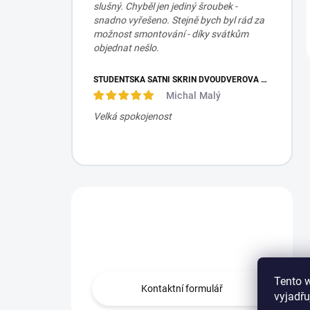
slušný. Chyběl jen jediný šroubek -
snadno vyřešeno. Stejně bych byl rád za
možnost smontování - díky svátkům
objednat nešlo.
STUDENTSKÁ ŠATNÍ SKŘÍŇ DVOUDVEŘOVÁ TRIO
Michal Malý
Velká spokojenost
Máte otázku?
Obraťte se na nás.
Tento 
Kontaktní formulář
vyjadřu