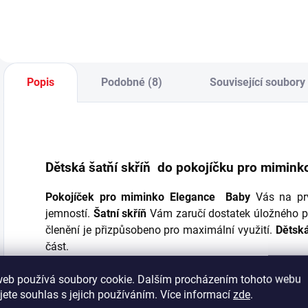
originálním prvkem
v
pořídit společně se
v pokojíčku pro
p
stolní lampou
miminko. - rozměr
p
Rossy - doporučený
ložné plochy v mimi
s
příkon žárovky: 13
verzi: 80 x 130 cm,
t
W (typ...
rozměr ložné
p
Popis
Podobné (8)
Související soubory 
plochy ve...
p
p
s
-
Dětská šatňí skříň do pokojíčku pro mimin
Pokojíček pro miminko Elegance Baby
Vás na pr
jemností.
Šatní skříň
Vám zaručí dostatek úložného pr
členění je přizpůsobeno pro maximální využití.
Dětská
část.
Maximální funkčnost a jemný design, který je tolik
web používá soubory cookie. Dalším procházením tohoto webu
a
Elegance Baby
, přispěje k vytvoření příjemného pro
jete souhlas s jejich používáním. Více informací
zde
.