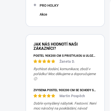
PRO HOLKY
Akce
JAK NÁS HODNOTÍ NAŠI
ZÁKAZNÍCI?
POSTEL 90X200 CM S PŘISTÝLKOU A ÚLOŽNÝM PROSTOREM MOCHA STUDIO
Žaneta D.
Rychlost dodání, komunikace, zboží v
pořádku! Moc děkujeme a doporučujeme
🙂
ZVÝŠENÁ POSTEL 90X200 CM SE SCHODY SET MOCHA STUDIO
Martin Pospěch
Dobře vymyšlený nábytek. Festovní. Není
moc náročný na poskládání, návod