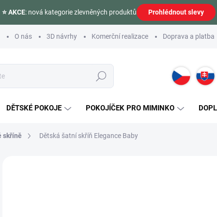
⭐ AKCE
: nová kategorie zlevněných produktů
Prohlédnout slevy
O nás
3D návrhy
Komerční realizace
Doprava a platba
Hledat
DĚTSKÉ POKOJE
POKOJÍČEK PRO MIMINKO
DOP
 skříně
Dětská šatní skříň Elegance Baby
Neohodnoceno
Podrobnosti hodnocení
ZNAČKA:
ČILEK
19
Měr
SK
cena