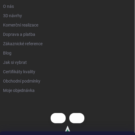
O nás
3D návrhy
Komerční realizace
Doprava a platba
Zákaznické reference
Blog
Jak si vybrat
Certifikáty kvality
Obchodní podmínky
Moje objednávka