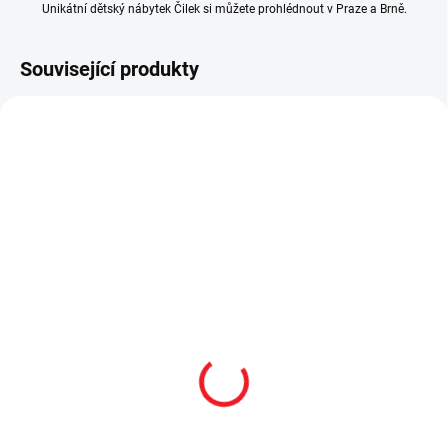
Unikátní dětský nábytek Čilek si můžete prohlédnout v Praze a Brně.
Související produkty
AKCE
AKCE
SHOWROOM PRAHA
SKLADEM
SKLADEM
Dětská knihovna Pirate
Taburet s úložným
prostorem pirátská
4 041 Kč
bedna Pirate
Do košíku
3 951 Kč
Knihovna Pirate s otevřenými