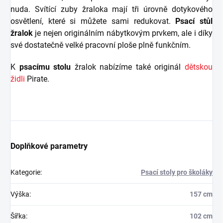
nuda. Svítící zuby žraloka mají tři úrovně dotykového
osvětlení, které si můžete sami redukovat.
Psací stůl
žralok
je nejen originálním nábytkovým prvkem, ale i díky
své dostatečně velké pracovní ploše plně funkčním.
K
psacímu stolu
žralok nabízíme také originál
dětskou
židli
Pirate.
Doplňkové parametry
Kategorie
:
Psací stoly pro školáky
Výška
:
157 cm
Šířka
:
102 cm