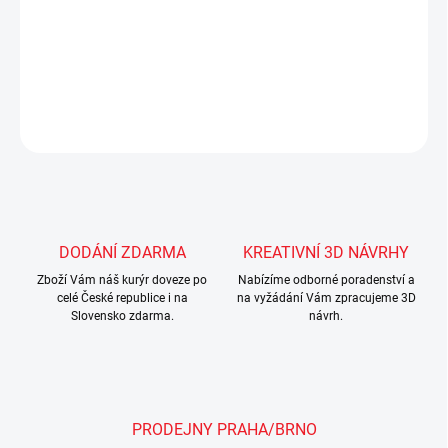
- materiál je odolný proti poškrábání, opotřebení a vlhkosti
DETAILNÍ INFORMACE
ZEPTAT SE
Uložit
DODÁNÍ ZDARMA
KREATIVNÍ 3D NÁVRHY
Zboží Vám náš kurýr doveze po
Nabízíme odborné poradenství a
celé České republice i na
na vyžádání Vám zpracujeme 3D
Slovensko zdarma.
návrh.
PRODEJNY PRAHA/BRNO