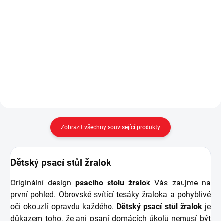
Do košíku
policemi, lemovaná kovovými
detaily, je tím pravým
Originální pirátská truhla Pirate
nábytkovým prvkem pro knihy a
slouží nejen jako úložný prostor,
dekorace. - rozměrných a
ale také jako pěkný taburet na
pevných 5 polic, do kterých
sednutí. - propracované
snadno...
provedení ve stylu pirátské truhly
pokladů - taburet...
Zobrazit všechny související produkty
Dětský psací stůl žralok
Originální design
psacího stolu žralok
Vás zaujme na
první pohled. Obrovské svítící tesáky žraloka a pohyblivé
oči okouzlí opravdu každého.
Dětský psací stůl žralok
je
důkazem toho, že ani psaní domácích úkolů nemusí být