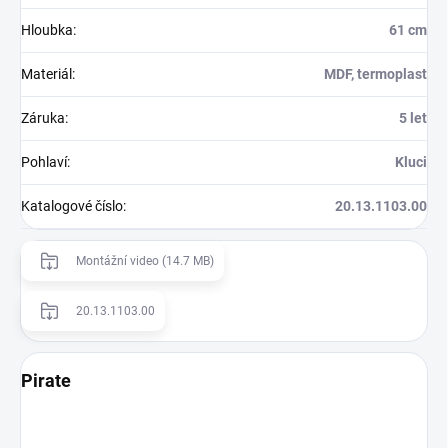
Hloubka
:
61 cm
Materiál
:
MDF, termoplast
Záruka
:
5 let
Pohlaví
:
Kluci
Katalogové číslo
:
20.13.1103.00
Montážní video (14.7 MB)
20.13.1103.00
Pirate