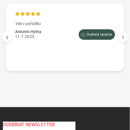
Vše v pořádku.
Výbo
e tam
dopor
Antonin Hytha
Oveřená recenze
aci
11.7.2025
Mark
5.7.
enze
Z
á
p
ODEBÍRAT NEWSLETTER
a