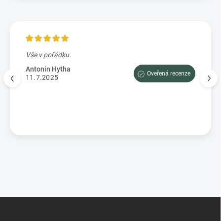
Vše v pořádku.
Výbo
e tam
dopor
Antonin Hytha
Oveřená recenze
aci
11.7.2025
Mark
5.7.
enze
Z
á