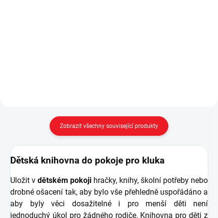
Dětská šatní skříň Racecup s
Psací stůl s nástavcem pro
motivem formule - 2x šatní tyč, 6
školáka Racecup - 2 zásuvky pod
polic - úchytky ve tvaru
pracovní deskou, členěné police,
automobilových kol - dostatečně
síťovaný kapsář - průchodka na
velký úložný prostor na dětské
kabeláž - dostatečně velká
oblečení -...
pracovní plocha -...
Zobrazit všechny související produkty
Dětská knihovna do pokoje pro kluka
Uložit v
dětském pokoji
hračky, knihy, školní potřeby nebo
drobné ošacení tak, aby bylo vše přehledně uspořádáno a
aby byly věci dosažitelné i pro menší děti není
jednoduchý úkol pro žádného rodiče. Knihovna pro děti z