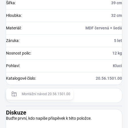
Šířka
:
39 cm
Hloubka
:
32 cm
Materiál
:
MDF červená + šedá
Záruka
:
5 let
Nosnost polic
:
12 kg
Pohlaví
:
Kluci
Katalogové číslo
:
20.56.1501.00
Montážní návod 20.56.1501.00
Diskuze
Buďte první, kdo napíše příspěvek k této položce.