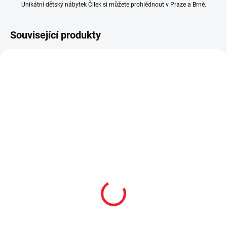
Unikátní dětský nábytek Čilek si můžete prohlédnout v Praze a Brně.
Související produkty
AKCE
AKCE
SKLADEM
SKLADEM
Dětská šatní skříň
Dětský psací stůl s
Racecup
nástavcem Racecup
8 991 Kč
5 841 Kč
Do košíku
Do košíku