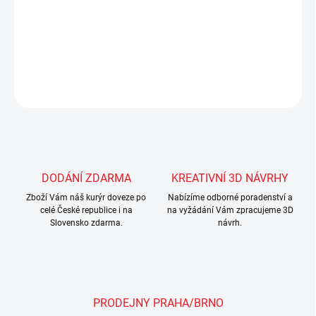
- pořízením více knihoven získáte
velký ukládací prostor
pro vše, co bude malý závodník potřebovat
DETAILNÍ INFORMACE
ZEPTAT SE
Uložit
DODÁNÍ ZDARMA
KREATIVNÍ 3D NÁVRHY
Zboží Vám náš kurýr doveze po
Nabízíme odborné poradenství a
celé České republice i na
na vyžádání Vám zpracujeme 3D
Slovensko zdarma.
návrh.
PRODEJNY PRAHA/BRNO