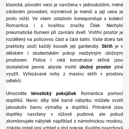
klasické, původní verzi je navržena v jednodušším, méně
zdobném provedení, rozměrově je menší a její cena je
proto nižší. Ve všem ostatním koresponduje s kolekcí
Romantica i s kvalitou značky Čilek. Nechybí
pneumatické tlumení při zavírání dveří. Vnitřní prostor je
rozdělený na policovou část a část šatní. Vaše dcera tak
prakticky uloží každý kousek její garderoby.
Skříň
je v
dětském i studentském pokoji nezbytným úložným
prostorem. Police i celá konstrukce skříně jsou
dostatečně pevné, abyste mohli
úložný prostor
plně
využít. Vyřezávané nohy z masivu skříň v prostoru
odlehčí.
Umocněte
tématický pokojíček
Romantica pomocí
doplňků. Navíc díky bílé barvě nábytku můžete zvolit
jakoukoliv barvu výmalby a doplňků. Primárně jsou
doplňky navrženy v růžově pudrové, ale pokud
zkombinujete nábytek například s námořnickou modrou,
získáte úplně jiný vzhled a styl pokoje. Kvalitní povrchová