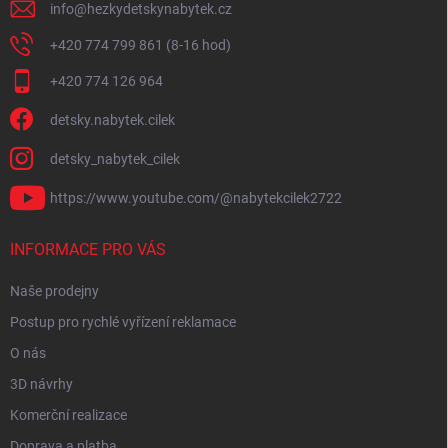
info
@
hezkydetskynabytek.cz
+420 774 799 861 (8-16 hod)
+420 774 126 964
detsky.nabytek.cilek
detsky_nabytek_cilek
https://www.youtube.com/@nabytekcilek2722
INFORMACE PRO VÁS
Naše prodejny
Postup pro rychlé vyřízení reklamace
O nás
3D návrhy
Komerční realizace
Doprava a platba