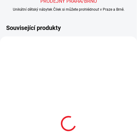
PRODEJNY PRAHA/BRNO
Unikátní dětský nábytek Čilek si můžete prohlédnout v Praze a Brně.
Související produkty
TIP
SHOWROOM BRNO
2 - 8 TÝDNŮ
SKLADEM
Dětská šatní skříň
Komoda Romantic
třídveřová Romantic
10 990 Kč
19 490 Kč
Do košíku