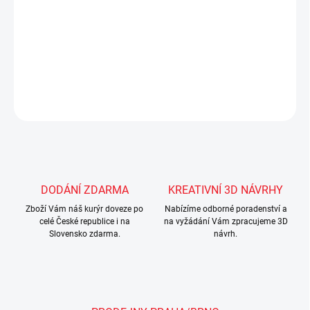
- součástí balení je nástěnné zařízení, které zajistí skříň
proti pádu
DETAILNÍ INFORMACE
ZEPTAT SE
Uložit
DODÁNÍ ZDARMA
KREATIVNÍ 3D NÁVRHY
Zboží Vám náš kurýr doveze po
Nabízíme odborné poradenství a
celé České republice i na
na vyžádání Vám zpracujeme 3D
Slovensko zdarma.
návrh.