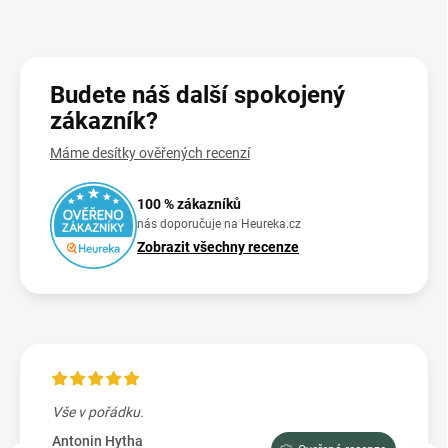
Budete náš další spokojený
zákazník?
Máme desítky ověřených recenzí
100 % zákazníků
nás doporučuje na Heureka.cz
Zobrazit všechny recenze
Vše v pořádku.
Výbo
e tam
dopor
Antonin Hytha