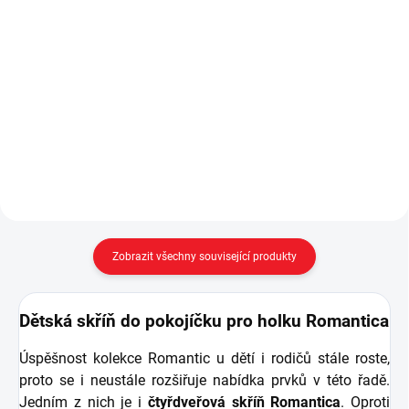
Do košíku
Komoda ze série Romantic je
navržena jak do pokojíčku pro
Třídveřová šatní
miminko Romantic Baby, tak i do
skříň Romantic nabízí opravdu
dívčího pokoje Romantic - členění
mnoho úložného prostoru pro
komody: čtyři zásuvky, první
garderobu mladé dámy. -
zásuvka je uvnitř...
pneumatické brzdy pantů pro
tiché a bezpečné zavírání dveří,...
Zobrazit všechny související produkty
Dětská skříň do pokojíčku pro holku Romantica
Úspěšnost kolekce Romantic u dětí i rodičů stále roste,
proto se i neustále rozšiřuje nabídka prvků v této řadě.
Jedním z nich je i
čtyřdveřová skříň Romantica
. Oproti