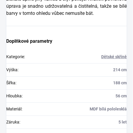
úprava je snadno udržovatelná a čistitelná, takže se bílé
barvy v tomto ohledu vůbec nemusíte bát.
Doplňkové parametry
Kategorie
:
Dětské skříně
Výška
:
214 cm
Šířka
:
188 cm
Hloubka
:
56 cm
Materiál
:
MDF bílá pololesklá
Záruka
:
5 let