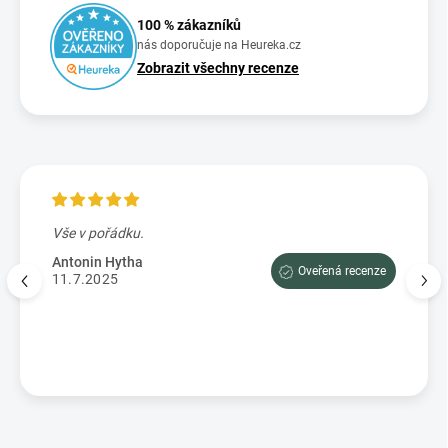
100 % zákazníků
nás doporučuje na Heureka.cz
Zobrazit všechny recenze
Vše v pořádku.
Výbo
e tam
dopor
Antonin Hytha
Oveřená recenze
aci
11.7.2025
Mark
5.7.
enze