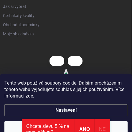
Jak si vybrat
Certifikáty kvality
Obchodní podmínky
Moje objednávka
Tento web používá soubory cookie. Dalším procházením
tohoto webu vyjadřujete souhlas s jejich používáním. Více
informací
zde
.
Nastavení
Chcete slevu 5 % na
Copyright 2026
Hezký dětský nábytek
. Všechna práva vyhrazena.
⭐ AKCE
: nová kategorie zlevněných produktů
×
Souhlasím
ANO
NE