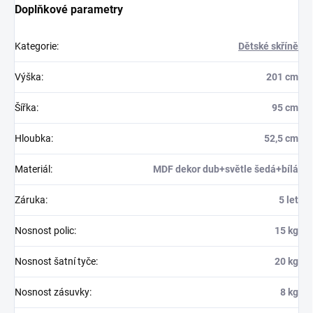
Doplňkové parametry
Kategorie
:
Dětské skříně
Výška
:
201 cm
Šířka
:
95 cm
Hloubka
:
52,5 cm
Materiál
:
MDF dekor dub+světle šedá+bílá
Záruka
:
5 let
Nosnost polic
:
15 kg
Nosnost šatní tyče
:
20 kg
Nosnost zásuvky
:
8 kg