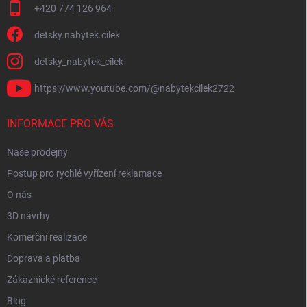
+420 774 126 964
detsky.nabytek.cilek
detsky_nabytek_cilek
https://www.youtube.com/@nabytekcilek2722
INFORMACE PRO VÁS
Naše prodejny
Postup pro rychlé vyřízení reklamace
O nás
3D návrhy
Komerční realizace
Doprava a platba
Zákaznické reference
Blog