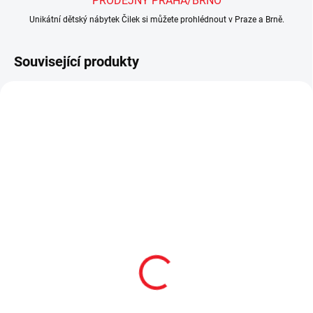
PRODEJNY PRAHA/BRNO
Unikátní dětský nábytek Čilek si můžete prohlédnout v Praze a Brně.
Související produkty
SKLADEM
2 - 8 TÝDNŮ
Dětská komoda Mino
Dětská postýlka rostoucí
Baby
Mino Baby
9 290 Kč
19 490 Kč
Do košíku
Do košíku