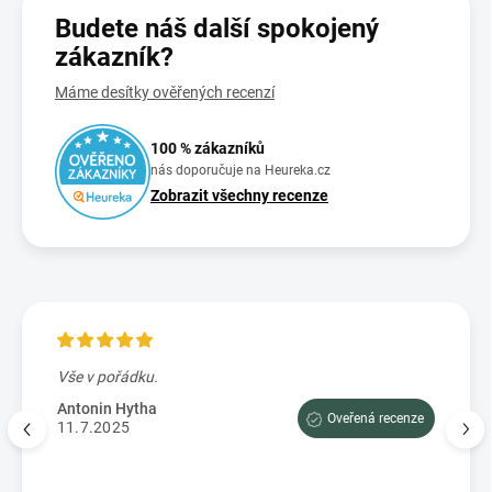
Budete náš další spokojený
zákazník?
Máme desítky ověřených recenzí
100 % zákazníků
nás doporučuje na Heureka.cz
Zobrazit všechny recenze
Vše v pořádku.
Výbo
e tam
dopor
Antonin Hytha
Oveřená recenze
aci
11.7.2025
Mark
5.7.
enze