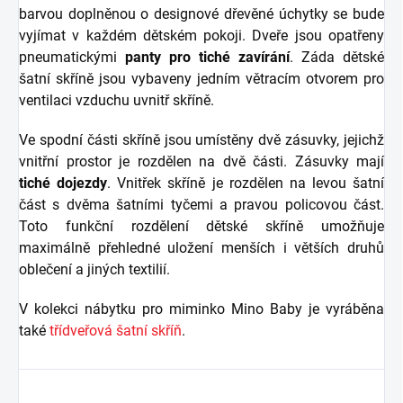
barvou doplněnou o designové dřevěné úchytky se bude
vyjímat v každém dětském pokoji. Dveře jsou opatřeny
pneumatickými
panty pro tiché zavírání
. Záda dětské
šatní skříně jsou vybaveny jedním větracím otvorem pro
ventilaci vzduchu uvnitř skříně.
Ve spodní části skříně jsou umístěny dvě zásuvky, jejichž
vnitřní prostor je rozdělen na dvě části. Zásuvky mají
tiché dojezdy
. Vnitřek skříně je rozdělen na levou šatní
část s dvěma šatními tyčemi a pravou policovou část.
Toto funkční rozdělení dětské skříně umožňuje
maximálně přehledné uložení menších i větších druhů
oblečení a jiných textilií.
V kolekci nábytku pro miminko Mino Baby je vyráběna
také
třídveřová šatní skříň
.