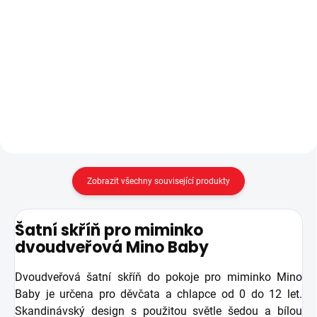
Komoda do pokojíčku pro
Rostoucí postýlka pro miminko
miminko s možností rozšíření na
Mino Baby vydrží dítěti až do 10-ti
přebalovací pult - tři prostorné
let - rozměr ložné plochy v mimi
zásuvky s kvalitním tlumeným
verzi: 80 x 130 cm, rozměr ložné
pojezdem, prakticky rozdělené...
plochy ve verzi postel: 80 x 177...
Zobrazit všechny související produkty
Šatní skříň pro miminko
dvoudveřová Mino Baby
Dvoudveřová šatní skříň do pokoje pro miminko Mino
Baby je určena pro děvčata a chlapce od 0 do 12 let.
Skandinávský design s použitou světle šedou a bílou