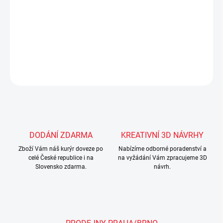
- ergonomické dřevěné úchytky
- odvětrávání v zádech skříně
DETAILNÍ INFORMACE
ZEPTAT SE
Uložit
DODÁNÍ ZDARMA
KREATIVNÍ 3D NÁVRHY
Zboží Vám náš kurýr doveze po
Nabízíme odborné poradenství a
celé České republice i na
na vyžádání Vám zpracujeme 3D
Slovensko zdarma.
návrh.