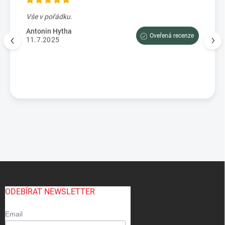
Vše v pořádku.
Výbo
e tam
dopor
Antonin Hytha
Oveřená recenze
aci
11.7.2025
Mark
5.7.
enze
Z
á
p
ODEBÍRAT NEWSLETTER
a
t
Email
í