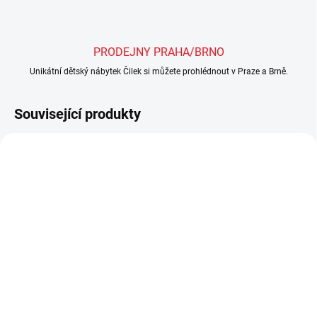
PRODEJNY PRAHA/BRNO
Unikátní dětský nábytek Čilek si můžete prohlédnout v Praze a Brně.
Související produkty
VÝPRODEJ
SKLADEM
SKLADEM
Ložní souprava do
Matrace Bamboo+