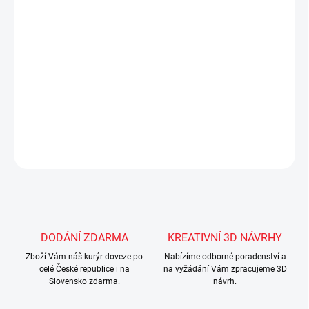
-
matrace
není v ceně, doporučujeme matraci
Bamboo +
-
v ceně
souprava lůžkovin
Lovely 70 x 140 cm
POSLEDNÍ 1 KUS!
DETAILNÍ INFORMACE
ZEPTAT SE
Uložit
DODÁNÍ ZDARMA
KREATIVNÍ 3D NÁVRHY
Zboží Vám náš kurýr doveze po
Nabízíme odborné poradenství a
celé České republice i na
na vyžádání Vám zpracujeme 3D
Slovensko zdarma.
návrh.