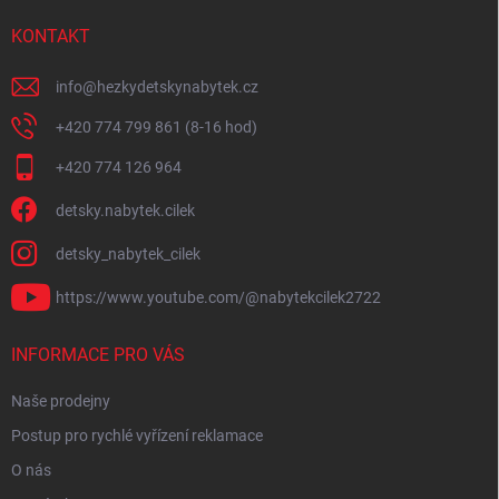
KONTAKT
info
@
hezkydetskynabytek.cz
+420 774 799 861 (8-16 hod)
+420 774 126 964
detsky.nabytek.cilek
detsky_nabytek_cilek
https://www.youtube.com/@nabytekcilek2722
INFORMACE PRO VÁS
Naše prodejny
Postup pro rychlé vyřízení reklamace
O nás