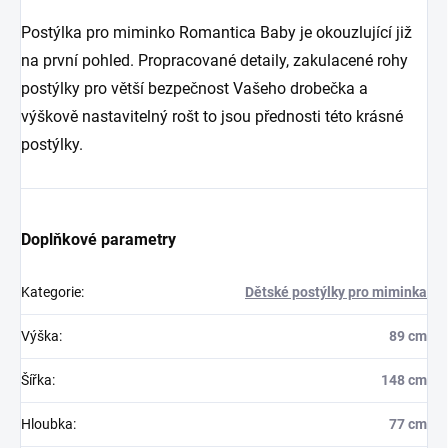
Postýlka pro miminko Romantica Baby je okouzlující již
na první pohled. Propracované detaily, zakulacené rohy
postýlky pro větší bezpečnost Vašeho drobečka a
výškově nastavitelný rošt to jsou přednosti této krásné
postýlky.
Doplňkové parametry
Kategorie
:
Dětské postýlky pro miminka
Výška
:
89 cm
Šířka
:
148 cm
Hloubka
:
77 cm