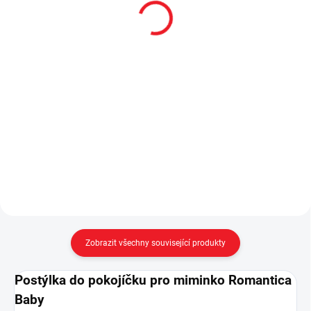
postýlky 70x140 cm
70x140 cm
Queen
1 990 Kč
1 990 Kč
Do košíku
Do košíku
Matrace do postýlky 70x140x8
cm. - PUR pěna s vyšším
Ložní souprava Queen do
odporem proti stlačení - tkanina s
pokojíčku pro holčičku Textilní
příměsí bambusových vláken -
souprava obsahuje: - povlak
antialergická a antibakteriální
na polštářek 35 x 45 cm
úprava - matrace...
- přikrývku 80 x 140 cm...
Zobrazit všechny související produkty
Postýlka do pokojíčku pro miminko Romantica
Baby