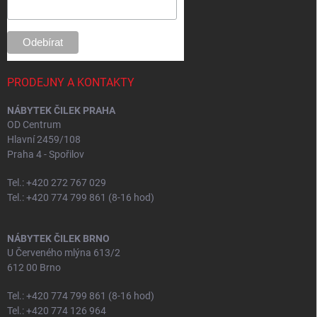
PRODEJNY A KONTAKTY
NÁBYTEK ČILEK PRAHA
OD Centrum
Hlavní 2459/108
Praha 4 - Spořilov
Tel.: +420 272 767 029
Tel.: +420 774 799 861 (8-16 hod)
NÁBYTEK ČILEK BRNO
U Červeného mlýna 613/2
612 00 Brno
Tel.: +420 774 799 861 (8-16 hod)
Tel.: +420 774 126 964