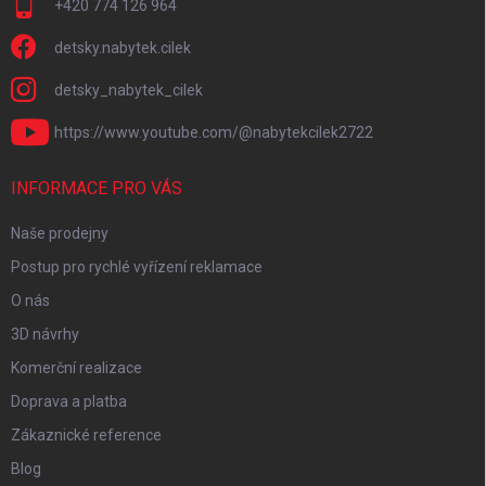
+420 774 126 964
detsky.nabytek.cilek
detsky_nabytek_cilek
https://www.youtube.com/@nabytekcilek2722
INFORMACE PRO VÁS
Naše prodejny
Postup pro rychlé vyřízení reklamace
O nás
3D návrhy
Komerční realizace
Doprava a platba
Zákaznické reference
Blog