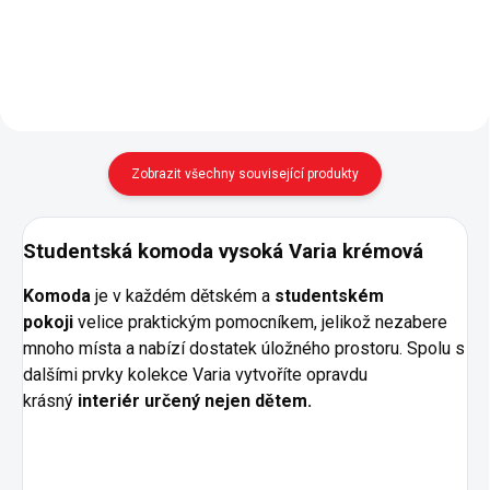
dvě části; nosnost každé
zásuvka s tlumeným dojezdem
zásuvky je 15 kg - zásuvky s...
na ukládání...
Zobrazit všechny související produkty
Studentská komoda vysoká Varia krémová
Komoda
je v každém dětském a
studentském
pokoji
velice praktickým pomocníkem, jelikož nezabere
mnoho místa a nabízí dostatek úložného prostoru.
Spolu s
dalšími prvky kolekce Varia vytvoříte opravdu
krásný
interiér určený nejen dětem.