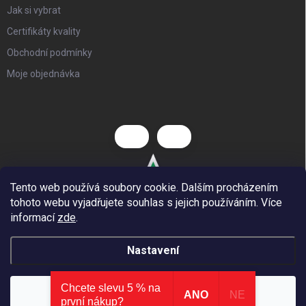
Jak si vybrat
Certifikáty kvality
Obchodní podmínky
Moje objednávka
Tento web používá soubory cookie. Dalším procházením
tohoto webu vyjadřujete souhlas s jejich používáním. Více
informací
zde
.
Nastavení
Chcete slevu 5 % na
Copyright 2026
Hezký dětský nábytek
. Všechna práva vyhrazena.
⭐ AKCE
: nová kategorie zlevněných produktů
×
Souhlasím
ANO
NE
první nákup?