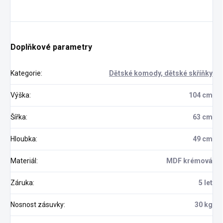
Doplňkové parametry
Kategorie
:
Dětské komody, dětské skříňky
Výška
:
104 cm
Šířka
:
63 cm
Hloubka
:
49 cm
Materiál
:
MDF krémová
Záruka
:
5 let
Nosnost zásuvky
:
30 kg