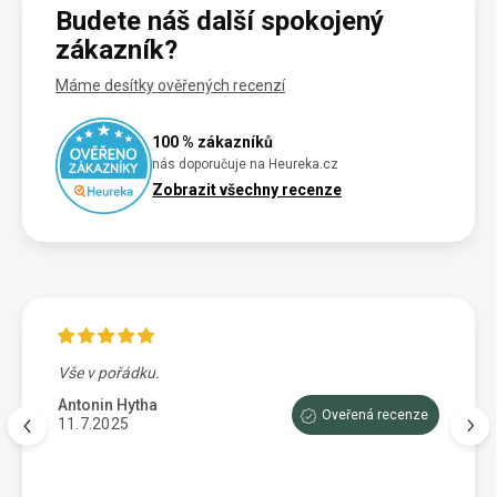
Budete náš další spokojený
zákazník?
Máme desítky ověřených recenzí
100 % zákazníků
nás doporučuje na Heureka.cz
Zobrazit všechny recenze
Vše v pořádku.
Výbo
e tam
dopor
Antonin Hytha
Oveřená recenze
aci
11.7.2025
Mark
5.7.
enze