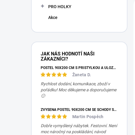
PRO HOLKY
Akce
JAK NÁS HODNOTÍ NAŠI
ZÁKAZNÍCI?
POSTEL 90X200 CM S PŘISTÝLKOU A ÚLOŽNÝM PROSTOREM MOCHA STUDIO
Žaneta D.
Rychlost dodání, komunikace, zboží v
pořádku! Moc děkujeme a doporučujeme
🙂
ZVÝŠENÁ POSTEL 90X200 CM SE SCHODY SET MOCHA STUDIO
Martin Pospěch
Dobře vymyšlený nábytek. Festovní. Není
moc náročný na poskládání, návod