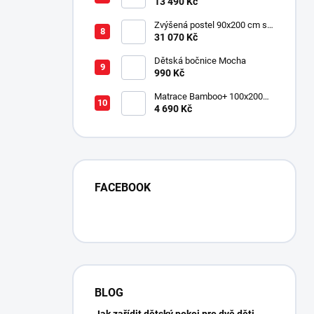
Mocha
13 490 Kč
Zvýšená postel 90x200 cm se
schody SET Mocha Studio
31 070 Kč
Dětská bočnice Mocha
990 Kč
Matrace Bamboo+ 100x200
cm
4 690 Kč
FACEBOOK
BLOG
Expresní vyřízení. Na posteli se spí skvěle, j