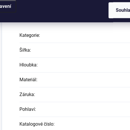
avení
Souhl
Doplňkové parametry
Kategorie
:
Šířka
:
Hloubka
:
Materiál
:
Záruka
:
Pohlaví
:
Katalogové číslo
: