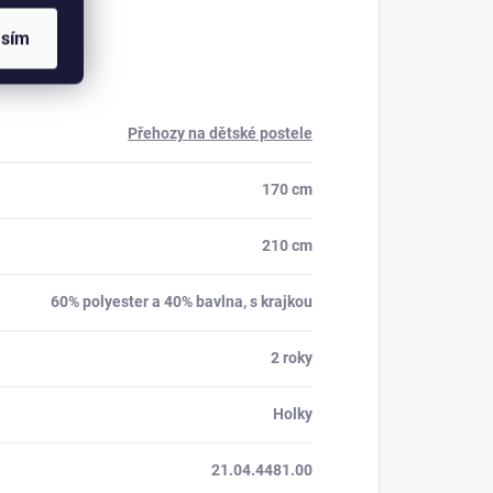
asím
Přehozy na dětské postele
170 cm
210 cm
60% polyester a 40% bavlna, s krajkou
2 roky
Holky
21.04.4481.00