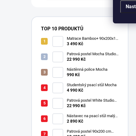
Nast
TOP 10 PRODUKTŮ
Matrace Bamboo+ 90x200x16
cm
3 490 Kč
Patrová postel Mocha Studio
pro 3 děti 90x200 cm s
22 990 Kč
úložným prostorem (schody)
Nástěnná police Mocha
990 Kč
Studentský psací stůl Mocha
4 990 Kč
Patrová postel White Studio
pro 3 děti 90x200 cm s
22 990 Kč
úložným prostorem (schody)
Nástavec na psací stůl malý
Mocha
2 890 Kč
Patrová postel 90x200 cm