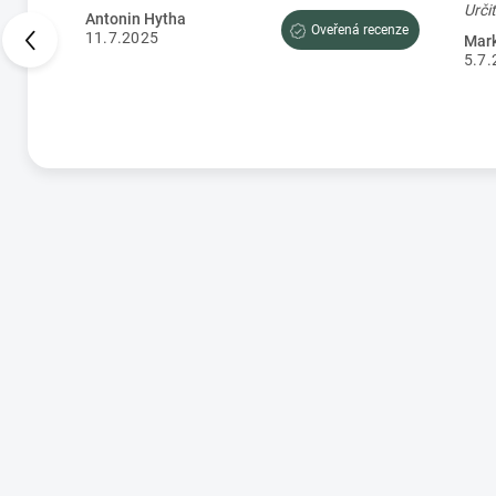
Antonin Hytha
Oveřená recenze
11.7.2025
Mark
5.7.
cenze