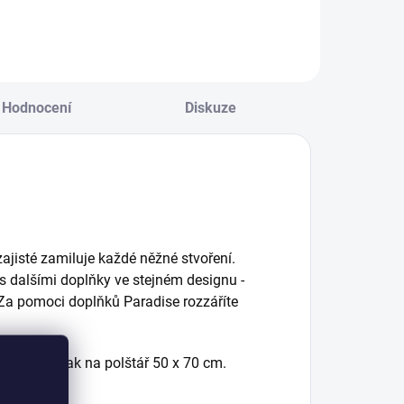
oslouží k
kulatými věšáčky s
dpočinku jak
originálním
alým princeznám,
potiskem. - ideální
ak i dospívajícím
k zavěšení nad
lečnám. - v ceně
dětskou postýlku -
ostele je kvalitní...
na věšáčky
Hodnocení
Diskuze
pověsíte dětské
oblečení, na...
ajisté zamiluje každé něžné stvoření.
 dalšími doplňky ve stejném designu -
 Za pomoci doplňků Paradise rozzáříte
ečku a povlak na polštář 50 x 70 cm.