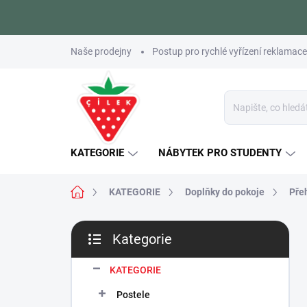
Přejít
Naše prodejny
Postup pro rychlé vyřízení reklamace
na
obsah
KATEGORIE
NÁBYTEK PRO STUDENTY
Domů
KATEGORIE
Doplňky do pokoje
Pře
P
Kategorie
o
Přeskočit
s
kategorie
t
KATEGORIE
r
Postele
a