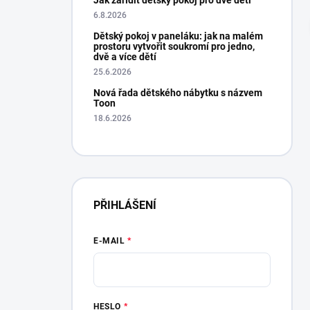
Jak zařídit dětský pokoj pro dvě děti
mám trochu strach, aby se matrace
6.8.2026
neproležela...., už se tam dělá důlek po 14-cti
dnech....., tak nevím jestli matraci nebudu
Dětský pokoj v paneláku: jak na malém
prostoru vytvořit soukromí pro jedno,
reklamovat....
dvě a více dětí
Hana Drexlerova
25.6.2026
Oveřená re
9.1.2025
Nová řada dětského nábytku s názvem
Toon
18.6.2026
PŘIHLÁŠENÍ
E-MAIL
HESLO