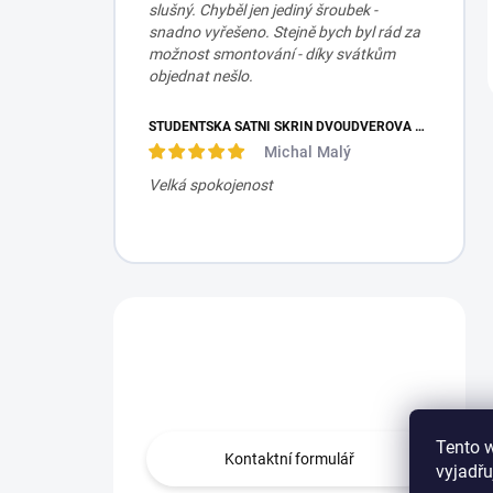
slušný. Chyběl jen jediný šroubek -
snadno vyřešeno. Stejně bych byl rád za
možnost smontování - díky svátkům
objednat nešlo.
STUDENTSKÁ ŠATNÍ SKŘÍŇ DVOUDVEŘOVÁ TRIO
Michal Malý
Velká spokojenost
Máte otázku?
Obraťte se na nás.
Tento 
Kontaktní formulář
vyjadřu