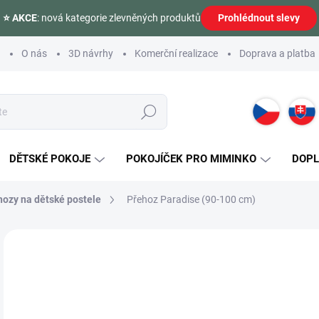
⭐ AKCE
: nová kategorie zlevněných produktů
Prohlédnout slevy
O nás
3D návrhy
Komerční realizace
Doprava a platba
Hledat
DĚTSKÉ POKOJE
POKOJÍČEK PRO MIMINKO
DOP
hozy na dětské postele
Přehoz Paradise (90-100 cm)
Neohodnoceno
Podrobnosti hodnocení
ZNAČKA:
ČILEK
4 
Měr
SK
cena