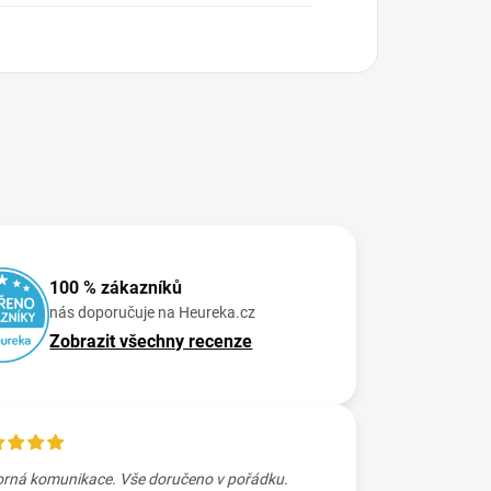
100 % zákazníků
nás doporučuje na Heureka.cz
Zobrazit všechny recenze
rná komunikace. Vše doručeno v pořádku.
Skvele rychle zaslání