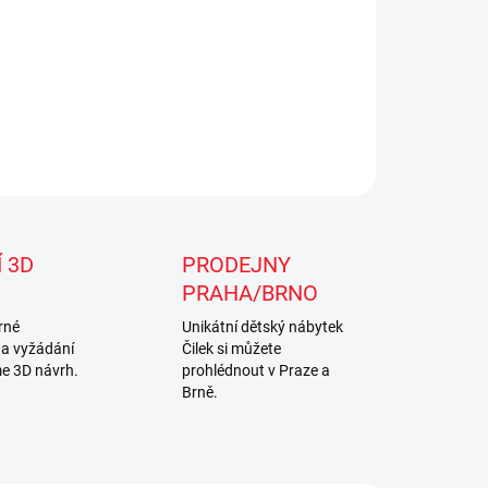
ILNÍ INFORMACE
ZEPTAT SE
Uložit
 3D
PRODEJNY
PRAHA/BRNO
rné
Unikátní dětský nábytek
na vyžádání
Čilek si můžete
e 3D návrh.
prohlédnout v Praze a
Brně.