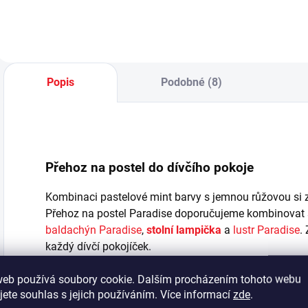
malým princeznám,
p
úsporná žárovka) -
tak i dospívajícím
o
hodnoty se mohou
slečnám. - v ceně
m
u jednotlivých
postele je kvalitní
t
výrobků lišit,...
perforovaný
s
deskový rošt...
p
Popis
Podobné (8)
Přehoz na postel do dívčího pokoje
Kombinaci pastelové mint barvy s jemnou růžovou si z
Přehoz na postel Paradise doporučujeme kombinovat s
baldachýn Paradise
,
stolní lampička
a
lustr Paradise
.
každý dívčí pokojíček.
Součástí přehozu je dekorativní polštářek ve tvaru vál
web používá soubory cookie. Dalším procházením tohoto webu
Přehoz lze prát v pračce při nízké teplotě do 30°C.
jete souhlas s jejich používáním. Více informací
zde
.