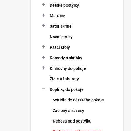
n
Dětské postýlky
n
Matrace
í
p
Šatní skříně
a
n
Noční stolky
e
Psací stoly
l
Komody a skříňky
Knihovny do pokoje
Židle a taburety
Doplňky do pokoje
Svítidla do dětského pokoje
Záclony a závěsy
Nebesa nad postýlku