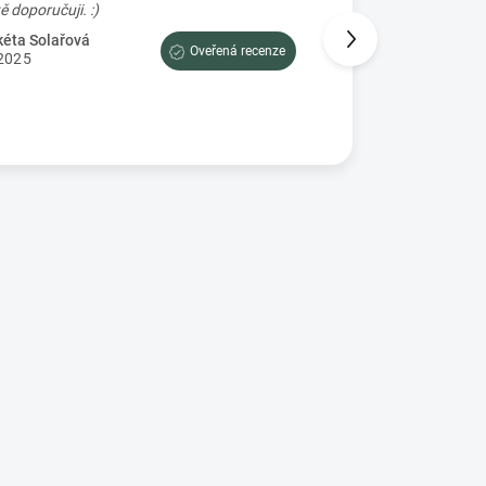
Určitě doporučuji. :)
Petra Prajzova
2.7.2025
éta Solařová
Oveřená recenze
2025