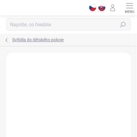
Přejít
na
obsah
Hledat
Svítidla do dětského pokoje
Podrobnosti hodnocení
Neohodnoceno
ZNAČKA:
ČILEK