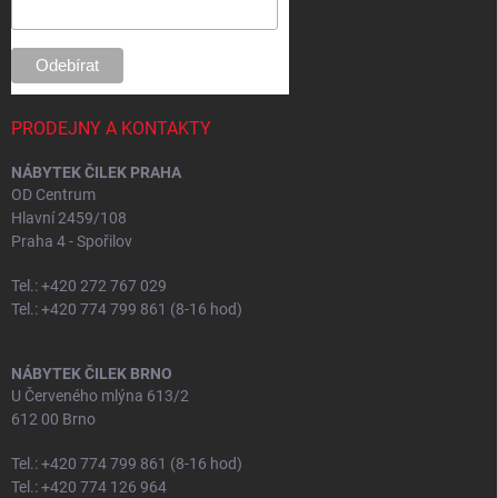
PRODEJNY A KONTAKTY
NÁBYTEK ČILEK PRAHA
OD Centrum
Hlavní 2459/108
Praha 4 - Spořilov
Tel.: +420 272 767 029
Tel.: +420 774 799 861 (8-16 hod)
NÁBYTEK ČILEK BRNO
U Červeného mlýna 613/2
612 00 Brno
Tel.: +420 774 799 861 (8-16 hod)
Tel.: +420 774 126 964