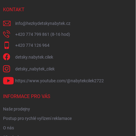
KONTAKT
info
@
hezkydetskynabytek.cz
+420 774 799 861 (8-16 hod)
+420 774 126 964
detsky.nabytek.cilek
detsky_nabytek_cilek
https://www.youtube.com/@nabytekcilek2722
INFORMACE PRO VÁS
Naše prodejny
Postup pro rychlé vyřízení reklamace
O nás