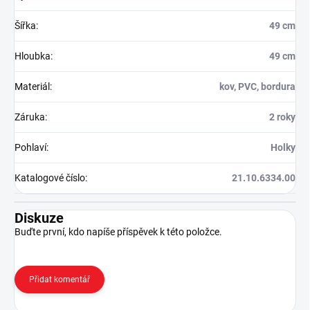
Šířka
:
49 cm
Hloubka
:
49 cm
Materiál
:
kov, PVC, bordura
Záruka
:
2 roky
Pohlaví
:
Holky
Katalogové číslo
:
21.10.6334.00
Diskuze
Buďte první, kdo napíše příspěvek k této položce.
Přidat komentář