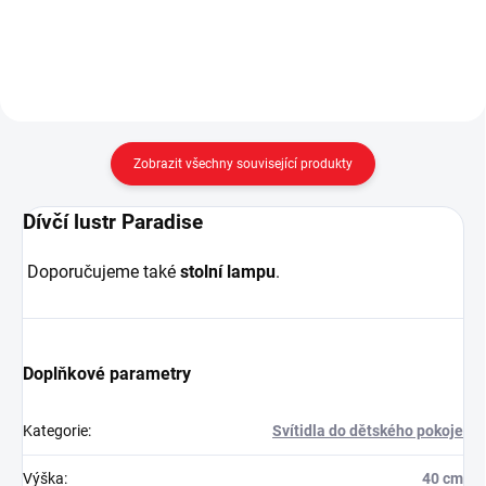
mohou u...
White Balení obsahuje: 1x přehoz
na postel 180x210 cm 1x
povlak...
Zobrazit všechny související produkty
Dívčí lustr Paradise
Doporučujeme také
stolní lampu
.
Doplňkové parametry
Kategorie
:
Svítidla do dětského pokoje
Výška
:
40 cm