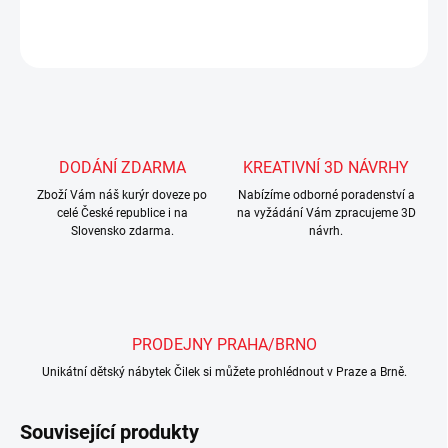
ZEPTAT SE
Uložit
DODÁNÍ ZDARMA
KREATIVNÍ 3D NÁVRHY
Zboží Vám náš kurýr doveze po
Nabízíme odborné poradenství a
celé České republice i na
na vyžádání Vám zpracujeme 3D
Slovensko zdarma.
návrh.
PRODEJNY PRAHA/BRNO
Unikátní dětský nábytek Čilek si můžete prohlédnout v Praze a Brně.
Související produkty