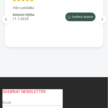
Vše v pořádku.
Výbo
e tam
dopor
Antonin Hytha
Oveřená recenze
aci
11.7.2025
Mark
5.7.
enze
Z
á
p
ODEBÍRAT NEWSLETTER
a
t
Email
í