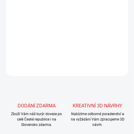
100x200x19 cm
- doporučujeme také doplnit o
postel vysouvací 90x190
cm
,
baldachýn nad postel Dream
a
přehoz Dream
- pro menší děti doporučujeme dokoupit bočnici na postel
20.00.1706.00
DETAILNÍ INFORMACE
ZEPTAT SE
Uložit
DODÁNÍ ZDARMA
KREATIVNÍ 3D NÁVRHY
Zboží Vám náš kurýr doveze po
Nabízíme odborné poradenství a
celé České republice i na
na vyžádání Vám zpracujeme 3D
Slovensko zdarma.
návrh.