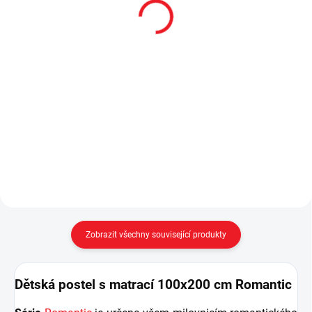
Romantic
cm Romantic
4 990 Kč
4 290 Kč
Do košíku
Do košíku
Noční stolek Romantic je
- vhodné pod postele
nepostradatelnou součástí spací
Romantic 100x200 cm nebo
zóny dětského i studentského
120x200 cm a Romantica
pokoje. - dvě praktické zásuvky,
120x200 cm nebo 100x200
stylové reliéfní zdobení a
cm nebo patrovou 90x200 cm
vyřezávané nohy z masivu -...
Romantica...
Zobrazit všechny související produkty
Dětská postel s matrací 100x200 cm Romantic