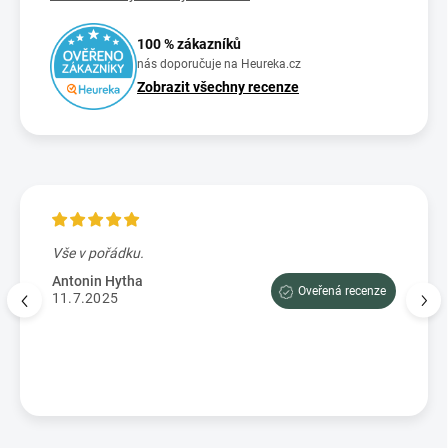
100 % zákazníků
nás doporučuje na Heureka.cz
Zobrazit všechny recenze
Vše v pořádku.
Výbo
e tam
dopor
Antonin Hytha
Oveřená recenze
aci
11.7.2025
Mark
5.7.
enze