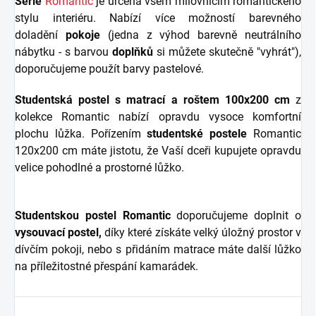
Série
Romantic
je určena všem milovnicím romantického
stylu interiéru. Nabízí více možností barevného
doladění
pokoje
(jedna z výhod barevně neutrálního
nábytku - s barvou
doplňků
si můžete skutečně "vyhrát"),
doporučujeme použít barvy pastelové.
Studentská postel s matrací a roštem 100x200 cm
z
kolekce Romantic nabízí opravdu vysoce komfortní
plochu lůžka. Pořízením
studentské postele
Romantic
120x200 cm máte jistotu, že Vaší dceři kupujete opravdu
velice pohodlné a prostorné lůžko.
Studentskou postel Romantic
doporučujeme doplnit o
vysouvací postel,
díky které získáte velký úložný prostor v
dívčím pokoji, nebo s přidáním matrace máte další lůžko
na příležitostné přespání kamarádek.