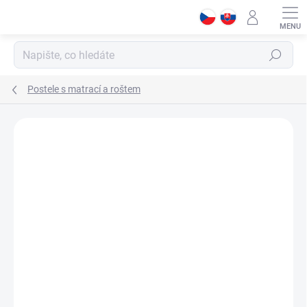
Přejít
na
obsah
Hledat
Postele s matrací a roštem
Podrobnosti hodnocení
Neohodnoceno
ZNAČKA:
ČILEK