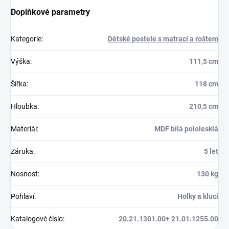
Doplňkové parametry
Kategorie
:
Dětské postele s matrací a roštem
Výška
:
111,5 cm
Šířka
:
118 cm
Hloubka
:
210,5 cm
Materiál
:
MDF bílá pololesklá
Záruka
:
5 let
Nosnost
:
130 kg
Pohlaví
:
Holky a kluci
Katalogové číslo
:
20.21.1301.00+ 21.01.1255.00