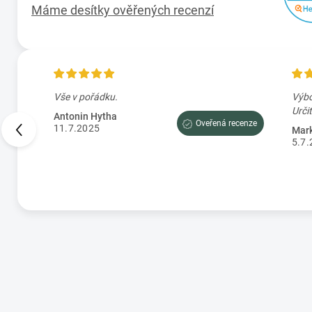
Máme desítky ověřených recenzí
en
Vše v pořádku.
Výbo
Antonin Hytha
Oveřená recenze
11.7.2025
Mark
5.7.
cenze