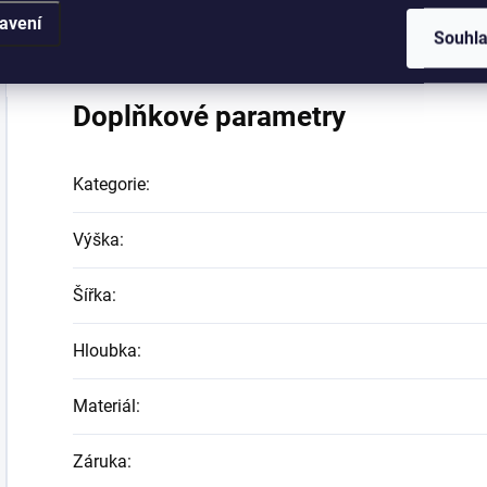
V nabídce také zdobnější varianta (ta má 4 zásuvky) a
avení
tak toaletní stolek. Pečlivě proto zvažte, která varia
Souhl
Doplňkové parametry
Kategorie
:
Výška
:
Šířka
:
Hloubka
:
Materiál
:
Záruka
: