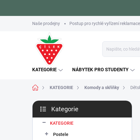
Přejít
Naše prodejny
Postup pro rychlé vyřízení reklamace
na
obsah
KATEGORIE
NÁBYTEK PRO STUDENTY
Domů
KATEGORIE
Komody a skříňky
Děts
P
Kategorie
o
Přeskočit
s
kategorie
t
KATEGORIE
r
Postele
a