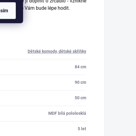
 je možné ji doplnit o zrcadlo - vznikne
nta komody se Vám bude lépe hodit.
asím
Dětské komody, dětské skříňky
84 cm
90 cm
50 cm
MDF bílá pololesklá
5 let