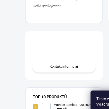
Velká spokojenost
Máte otázku?
Obraťte se na nás.
Kontaktní formulář
TOP 10 PRODUKTŮ
Tento 
vyjadřu
Matrace Bamboo+ 90x200x16
cm