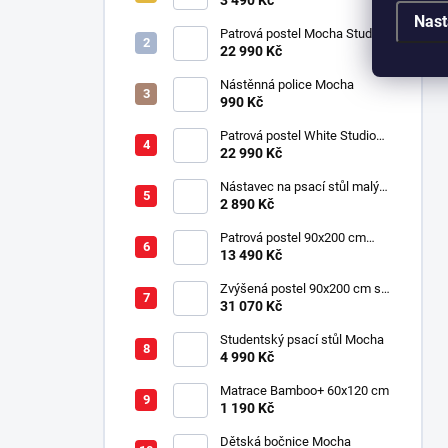
3 490 Kč
Nast
Patrová postel Mocha Studio
pro 3 děti 90x200 cm s
22 990 Kč
úložným prostorem (schody)
Nástěnná police Mocha
990 Kč
Patrová postel White Studio
pro 3 děti 90x200 cm s
22 990 Kč
úložným prostorem (schody)
Nástavec na psací stůl malý
Mocha
2 890 Kč
Patrová postel 90x200 cm
Mocha
13 490 Kč
Zvýšená postel 90x200 cm se
schody SET Mocha Studio
31 070 Kč
Studentský psací stůl Mocha
4 990 Kč
Matrace Bamboo+ 60x120 cm
1 190 Kč
Dětská bočnice Mocha