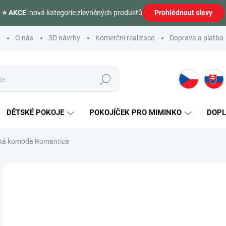
⭐ AKCE
: nová kategorie zlevněných produktů
Prohlédnout slevy
O nás
3D návrhy
Komerční realizace
Doprava a platba
Hledat
DĚTSKÉ POKOJE
POKOJÍČEK PRO MIMINKO
DOP
ká komoda Romantica
Neohodnoceno
Podrobnosti hodnocení
ZNAČKA:
ČILEK
7 
Měr
SK
cena