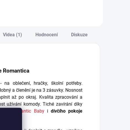
ro svoji dceru
žárovky: 13 W (typ
pravdu komfortní
E14, úsporná
ůžko. - v ceně
žárovka) - hodnoty
ostele je kvalitní
se mohou u...
erforovaný
eskový rošt na...
Videa (1)
Hodnocení
Diskuze
e Romantica
 na oblečení, hračky, školní potřeby.
dobný a členění je na 3 zásuvky. Nosnost
plnit až po okraj. Kvalita zpracování a
st užívání komody. Tiché zavírání díky
minko
Romantic Baby
i
dívčího pokoje