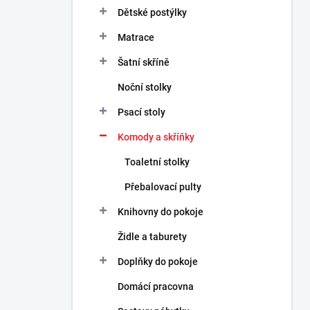
n
Dětské postýlky
n
Matrace
í
p
Šatní skříně
a
n
Noční stolky
e
Psací stoly
l
Komody a skříňky
Toaletní stolky
Přebalovací pulty
Knihovny do pokoje
Židle a taburety
Doplňky do pokoje
Domácí pracovna