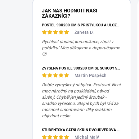
JAK NÁS HODNOTÍ NAŠI
ZÁKAZNÍCI?
POSTEL 90X200 CM S PŘISTÝLKOU A ÚLOŽNÝM PROSTOREM MOCHA STUDIO
Žaneta D.
Rychlost dodání, komunikace, zboží v
pořádku! Moc děkujeme a doporučujeme
🙂
ZVÝŠENÁ POSTEL 90X200 CM SE SCHODY SET MOCHA STUDIO
Martin Pospěch
Dobře vymyšlený nábytek. Festovní. Není
moc náročný na poskládání, návod
slušný. Chyběl jen jediný šroubek -
snadno vyřešeno. Stejně bych byl rád za
možnost smontování - díky svátkům
objednat nešlo.
STUDENTSKÁ ŠATNÍ SKŘÍŇ DVOUDVEŘOVÁ TRIO
Michal Malý