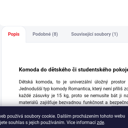
úložného prostoru
malým princeznám,
p
pro garderobu
tak i dospívajícím
o
mladé dámy. -
slečnám. - v ceně
l
pneumatické brzdy
postele je kvalitní
p
pantů pro tiché a
perforovaný
p
bezpečné zavírání
deskový rošt...
d
Popis
Podobné (8)
Související soubory (1)
dveří,...
Komoda do dětského či studentského pokoj
Dětská komoda, to je univerzální úložný prostor -
Jednodušší typ komody Romantica, který není příliš z
každé zásuvky je 15 kg, proto se nemusíte bát ji na
materiálů zajišťuje bezvadnou funkčnost a bezpečno
tlumení dorazu. Vhodná je do
pokojíčku pro mi
web používá soubory cookie. Dalším procházením tohoto webu
Romantic
.
jete souhlas s jejich používáním. Více informací
zde
.