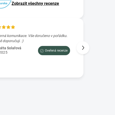
Zobrazit všechny recenze
rná komunikace. Vše doručeno v pořádku.
Skvele rychle zaslání
Určitě doporučuji. :)
Petra Prajzova
2.7.2025
éta Solařová
Oveřená recenze
2025