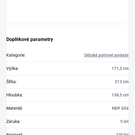
Doplňkové parametry
Kategorie
:
Dětské patrové postele
Výška
:
171,5 cm
Šířka
:
213 cm
Hloubka
:
138,5 cm
Materiál
:
MDF bílá
Záruka
:
5 let
Nosnost
:
130 kg