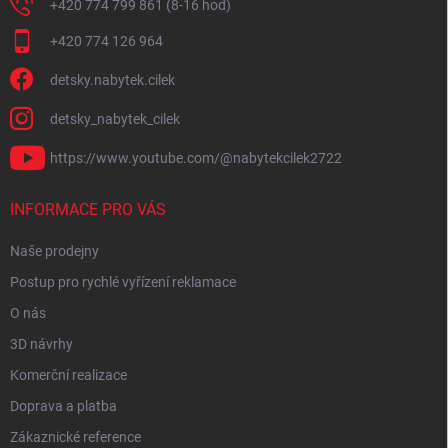
+420 774 799 861 (8-16 hod)
+420 774 126 964
detsky.nabytek.cilek
detsky_nabytek_cilek
https://www.youtube.com/@nabytekcilek2722
INFORMACE PRO VÁS
Naše prodejny
Postup pro rychlé vyřízení reklamace
O nás
3D návrhy
Komerční realizace
Doprava a platba
Zákaznické reference