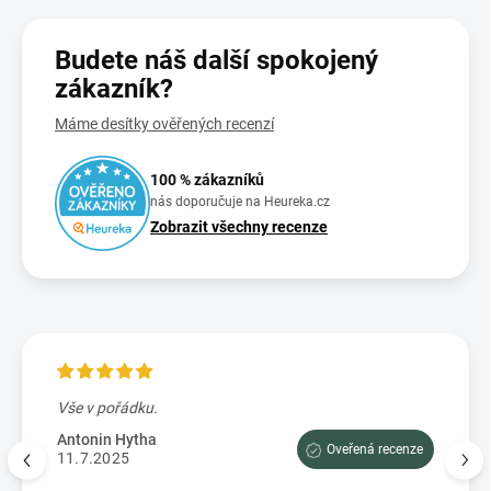
Budete náš další spokojený
zákazník?
Máme desítky ověřených recenzí
100 % zákazníků
nás doporučuje na Heureka.cz
Zobrazit všechny recenze
Vše v pořádku.
Výbo
e tam
dopor
Antonin Hytha
Oveřená recenze
aci
11.7.2025
Mark
5.7.