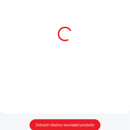
SKLADEM
SKLADEM
Bočnice k posteli bílá
Matrace Bamboo+
120x200 cm
990 Kč
5 290 Kč
Do košíku
Do košíku
Bočnice v bílé barvě slouží jako
zábrana proti pádu k posteli
Matrace 120x200 cm Bamboo+ -
menších dětí. - vhodná na
pružinové jádro (taštičkové
všechny typy postelí Čilek -
pružiny), PUR pěna - potah s
jednoduchá instalace, bez vrtání
příměsí bambusového vlákna
a šroubování...
- matrace nemá
odnímatelný potah -...
Zobrazit všechny související produkty