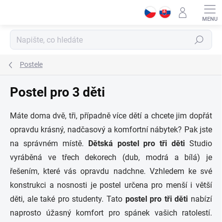
Přejít
na
obsah
Hledat
Postele
Postel pro 3 děti
Máte doma dvě, tři, případně více dětí a chcete jim dopřát
opravdu krásný, nadčasový a komfortní nábytek? Pak jste
na správném místě.
Dětská postel pro tři děti
Studio
vyráběná ve třech dekorech (dub, modrá a bílá) je
řešením, které vás opravdu nadchne. Vzhledem ke své
konstrukci a nosnosti je postel určena pro menší i větší
děti, ale také pro studenty. Tato
postel pro tři děti
nabízí
naprosto úžasný komfort pro spánek vašich ratolestí.