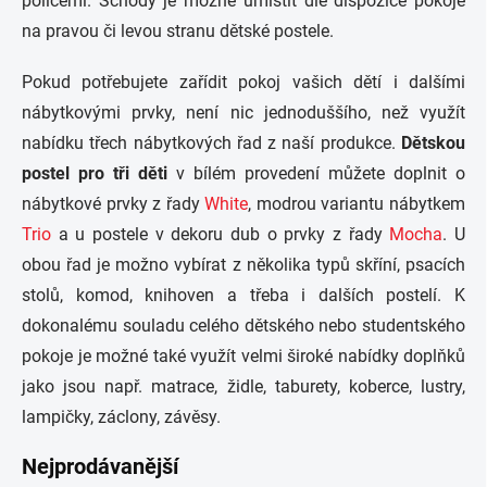
policemi. Schody je možné umístit dle dispozice pokoje
na pravou či levou stranu dětské postele.
Pokud potřebujete zařídit pokoj vašich dětí i dalšími
nábytkovými prvky, není nic jednoduššího, než využít
nabídku třech nábytkových řad z naší produkce.
Dětskou
postel pro tři děti
v bílém provedení můžete doplnit o
nábytkové prvky z řady
White
, modrou variantu nábytkem
Trio
a u postele v dekoru dub o prvky z řady
Mocha
. U
obou řad je možno vybírat z několika typů skříní, psacích
stolů, komod, knihoven a třeba i dalších postelí. K
dokonalému souladu celého dětského nebo studentského
pokoje je možné také využít velmi široké nabídky doplňků
jako jsou např. matrace, židle, taburety, koberce, lustry,
lampičky, záclony, závěsy.
Nejprodávanější