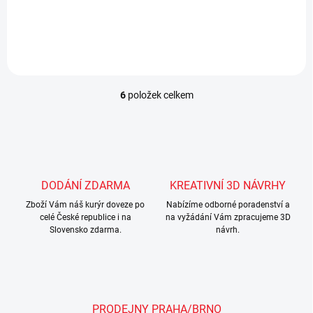
deskový perforovaný rošt dělený na tři části...
6
položek celkem
O
v
l
á
d
a
c
DODÁNÍ ZDARMA
KREATIVNÍ 3D NÁVRHY
í
Zboží Vám náš kurýr doveze po
p
Nabízíme odborné poradenství a
celé České republice i na
na vyžádání Vám zpracujeme 3D
r
Slovensko zdarma.
návrh.
v
k
y
v
ý
p
PRODEJNY PRAHA/BRNO