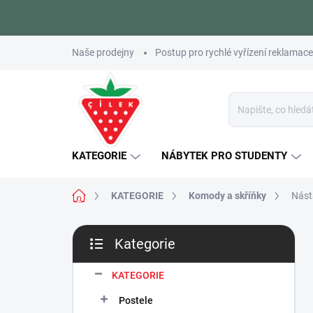
Přejít
Naše prodejny
Postup pro rychlé vyřízení reklamace
na
obsah
KATEGORIE
NÁBYTEK PRO STUDENTY
Domů
KATEGORIE
Komody a skříňky
Nást
P
Kategorie
o
Přeskočit
s
kategorie
t
KATEGORIE
r
Postele
a