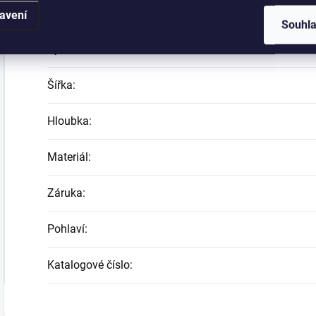
Kategorie
:
avení
Souhl
Výška
:
Šířka
:
Hloubka
:
Materiál
:
Záruka
:
Pohlaví
:
Katalogové číslo
: