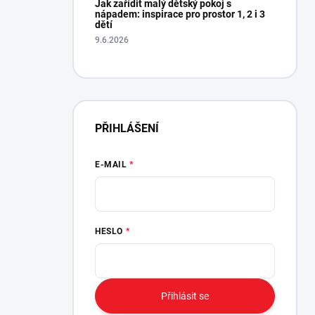
Jak zařídit malý dětský pokoj s
reklamovat....
nápadem: inspirace pro prostor 1, 2 i 3
dětí
Hana Drexlerova
Oveřená re
9.6.2026
9.1.2025
PŘIHLÁŠENÍ
E-MAIL
HESLO
Přihlásit se