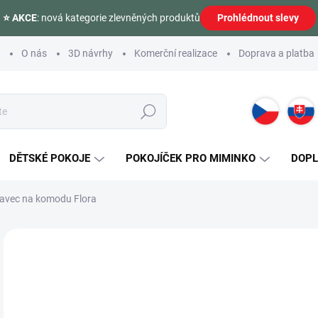
⭐ AKCE
: nová kategorie zlevněných produktů
Prohlédnout slevy
O nás
3D návrhy
Komerční realizace
Doprava a platba
Hledat
DĚTSKÉ POKOJE
POKOJÍČEK PRO MIMINKO
DOP
avec na komodu Flora
Neohodnoceno
Podrobnosti hodnocení
ZNAČKA:
ČILEK
VÝPRODEJ
2 
Měr
SK