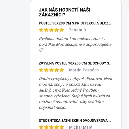
JAK NÁS HODNOTÍ NAŠI
ZÁKAZNÍCI?
POSTEL 90X200 CM S PŘISTÝLKOU A ÚLOŽNÝM PROSTOREM MOCHA STUDIO
Žaneta D.
Rychlost dodání, komunikace, zboží v
pořádku! Moc děkujeme a doporučujeme
🙂
ZVÝŠENÁ POSTEL 90X200 CM SE SCHODY SET MOCHA STUDIO
Martin Pospěch
Dobře vymyšlený nábytek. Festovní. Není
moc náročný na poskládání, návod
slušný. Chyběl jen jediný šroubek -
snadno vyřešeno. Stejně bych byl rád za
možnost smontování - díky svátkům
objednat nešlo.
STUDENTSKÁ ŠATNÍ SKŘÍŇ DVOUDVEŘOVÁ TRIO
Michal Malý