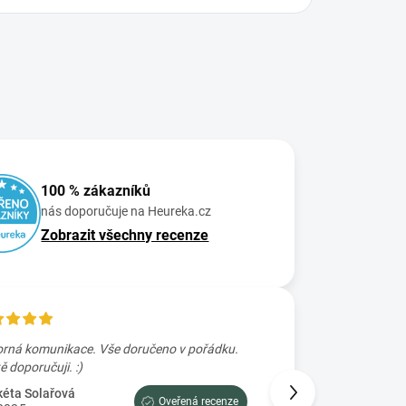
100 % zákazníků
nás doporučuje na Heureka.cz
Zobrazit všechny recenze
rná komunikace. Vše doručeno v pořádku.
Skvele rychle zaslání
Určitě doporučuji. :)
Petra Prajzova
2.7.2025
éta Solařová
Oveřená recenze