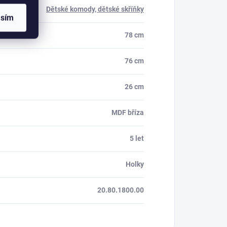
Dětské komody, dětské skříňky
asím
78 cm
76 cm
26 cm
MDF bříza
5 let
Holky
20.80.1800.00