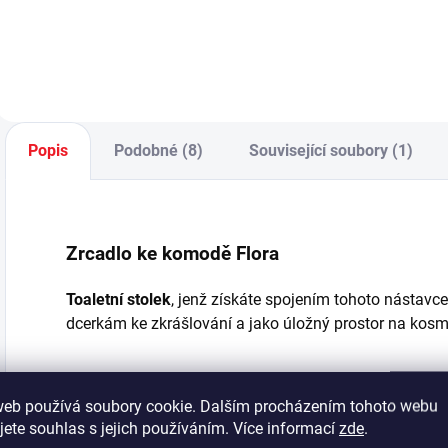
studentského
poslouží k
p
pokoje - doplňuje
odpočinku jak
S
psací stůl malý
malým princeznám,
ú
20.40.1103.00
tak i dospívajícím
k
(psací stůl není v
slečnám. - rozměr
u
ceně) - kapsář,
matrace je
p
tabule na křídy
100x200 cm
p
Popis
Podobné (8)
Související soubory (1)
- USB vstupy -
(matrace...
S
LED...
z
Zrcadlo ke komodě Flora
Toaletní stolek
, jenž získáte spojením tohoto nástavc
dcerkám ke zkrášlování a jako úložný prostor na kosm
Doplňkové parametry
web používá soubory cookie. Dalším procházením tohoto webu
jete souhlas s jejich používáním. Více informací
zde
.