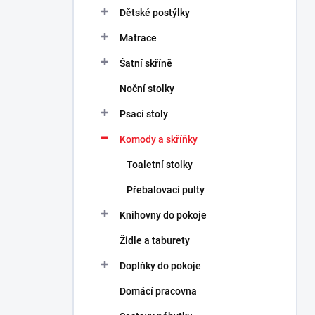
n
Dětské postýlky
n
Matrace
í
p
Šatní skříně
a
n
Noční stolky
e
Psací stoly
l
Komody a skříňky
Toaletní stolky
Přebalovací pulty
Knihovny do pokoje
Židle a taburety
Doplňky do pokoje
Domácí pracovna