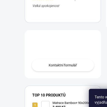
Velká spokojenost
Máte otázku?
Obraťte se na nás.
Kontaktní formulář
TOP 10 PRODUKTŮ
Tento 
vyjadřu
Matrace Bamboo+ 90x200x16
cm