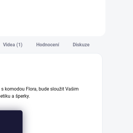
osteli Mocha
nová kolekce
tudio - vyklápěcí
Montes Natural -
ložný prostor v
snadná instalace,
aždém nášlapu -
jednoduše
rčené ke zvýšené
nasadíte, žádné
osteli a patrové
vrtání - dostatečně
osteli Mocha
pevná zábrana na
Videa (1)
Hodnocení
Diskuze
tudio - lze umístit
postel malých dětí
...
- pasuje na...
e s komodou Flora, bude sloužit Vašim
etiku a šperky.