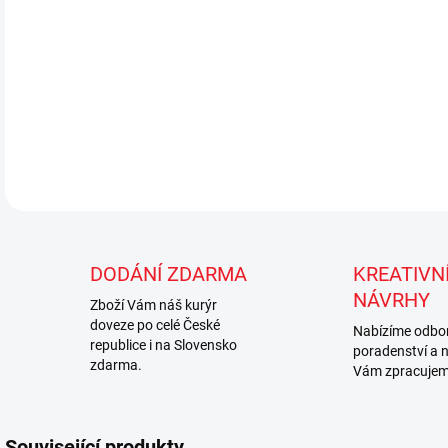
DETA
DODÁNÍ ZDARMA
KREATIVNÍ
NÁVRHY
Zboží Vám náš kurýr
doveze po celé České
Nabízíme odbo
republice i na Slovensko
poradenství a 
zdarma.
Vám zpracujem
Související produkty