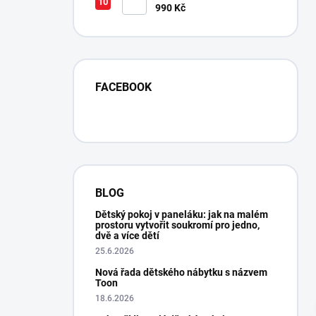
990 Kč
FACEBOOK
BLOG
Dětský pokoj v paneláku: jak na malém
prostoru vytvořit soukromí pro jedno,
dvě a více dětí
25.6.2026
Expresní vyřízení. Na posteli se spí skvěle, j
Nová řada dětského nábytku s názvem
Toon
mám trochu strach, aby se matrace
18.6.2026
neproležela...., už se tam dělá důlek po 14-cti
dnech....., tak nevím jestli matraci nebudu