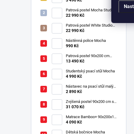
3 490 Kč
Nast
Patrová postel Mocha Studio
pro 3 děti 90x200 cm s
22 990 Kč
úložným prostorem (schody)
Patrová postel White Studio
pro 3 děti 90x200 cm s
22 990 Kč
úložným prostorem (schody)
Nástěnná police Mocha
990 Kč
Patrová postel 90x200 cm
Mocha
13 490 Kč
Studentský psací stůl Mocha
4 990 Kč
Nástavec na psací stůl malý
Mocha
2 890 Kč
Zvýšená postel 90x200 cm se
schody SET Mocha Studio
31 070 Kč
Matrace Bamboo+ 90x200x19
cm
4 090 Kč
Dětská bočnice Mocha