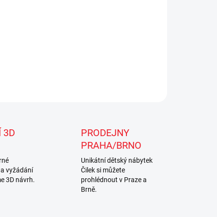
ILNÍ INFORMACE
ZEPTAT SE
Uložit
 3D
PRODEJNY
PRAHA/BRNO
rné
Unikátní dětský nábytek
na vyžádání
Čilek si můžete
e 3D návrh.
prohlédnout v Praze a
Brně.