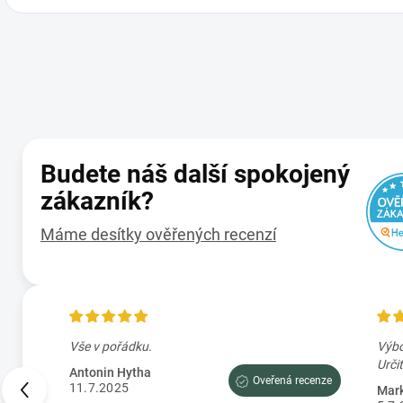
Budete náš další spokojený
zákazník?
Máme desítky ověřených recenzí
en
Vše v pořádku.
Výbo
Antonin Hytha
Oveřená recenze
11.7.2025
Mark