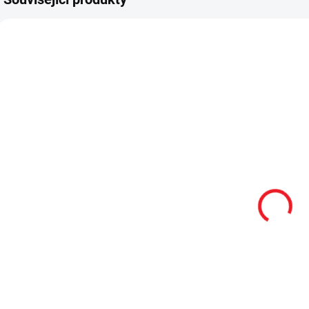
SH
2 - 8 TÝDNŮ
2 - 8 TÝDNŮ
Nástavec na
Dětská postel
psací stůl malý
100x200 cm
p
Trio
bez čela
S
Romantica
3 690 Kč
3 590 Kč
Do košíku
Do košíku
- nástavec na psací
Dětská a
S
stůl do
studentská postel Romantica per
n