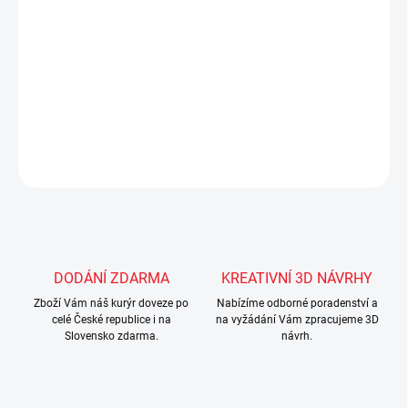
fleecovou dečku (110x80 cm)
Doporučujeme prát v pračce na 30°C a žehlit na nejnižší
stupeň
DETAILNÍ INFORMACE
ZEPTAT SE
Uložit
DODÁNÍ ZDARMA
KREATIVNÍ 3D NÁVRHY
Zboží Vám náš kurýr doveze po
Nabízíme odborné poradenství a
celé České republice i na
na vyžádání Vám zpracujeme 3D
Slovensko zdarma.
návrh.