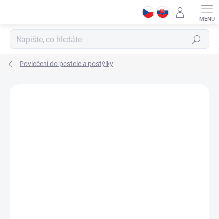
Přejít
na
obsah
Hledat
Povlečení do postele a postýlky
Podrobnosti hodnocení
Neohodnoceno
ZNAČKA:
ČILEK