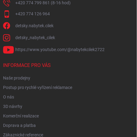
+420 774 799 861 (8-16 hod)
+420 774 126 964
detsky.nabytek.cilek
detsky_nabytek_cilek
https://www.youtube.com/@nabytekcilek2722
INFORMACE PRO VÁS
Naše prodejny
Postup pro rychlé vyřízení reklamace
O nás
3D návrhy
Komerční realizace
Doprava a platba
Zákaznické reference