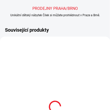
PRODEJNY PRAHA/BRNO
Unikátní dětský nábytek Čilek si můžete prohlédnout v Praze a Brně.
Související produkty
SHOWROOM BRNO
SKLADEM
SKLADEM
Dětská skříň
Dětská komoda Baby
dvoudveřová Baby
Cotton
Cotton
5 690 Kč