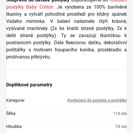
postýlky Baby Cotton
. Je vyrobena ze 100% bavlněné
tkaniny a vytváří pohodlné prostředí pro klidný spánek
Vašeho miminka. V balení naleznete čtyři krásné,
vyšívané mantinely (2x ke kratší straně postýlky, 2x k
delší straně postýlky). Ty se zavazují tkaničkou k
postranicím postýlky. Dále fleecovou dečku, dekorativní
polštářky s motivem houpacího koníka, prostěradlo a
prošívanou přikrývku.
Doplňkové parametry
Kategorie
:
Povlečení do postele a postýlky
Šířka
:
115 cm
Hloubka
:
75 cm