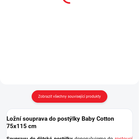
10 790 Kč
Do košíku
Do košíku
Komoda je praktickým úložným
prostorem v každém dětském
Dvoudveřová šatní skříň Baby
pokoji, proto nesmí chybět ani v
Cotton v neutrální bílé barvě a ve
řadě Baby Cotton. - čtyři
špičkové kvalitě značky Čilek. -
prostorné zásuvky s kvalitním
praktické vnitřní členění na
tlumeným pojezdem,...
policovou a šatní část - v nabídce
také...
Zobrazit všechny související produkty
Ložní souprava do postýlky Baby Cotton
75x115 cm
Soupravu do dětské postýlky
doporučujeme do
rostoucí