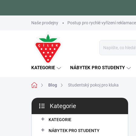
Přejít
Naše prodejny
Postup pro rychlé vyřízení reklamace
na
obsah
KATEGORIE
NÁBYTEK PRO STUDENTY
Domů
Blog
Studentský pokoj pro kluka
P
Kategorie
o
Přeskočit
s
kategorie
t
KATEGORIE
r
NÁBYTEK PRO STUDENTY
a