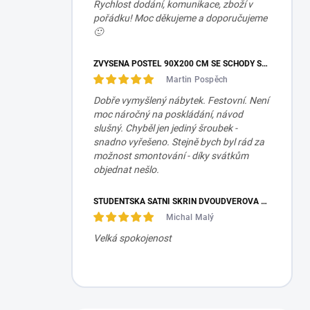
Rychlost dodání, komunikace, zboží v
pořádku! Moc děkujeme a doporučujeme
🙂
ZVÝŠENÁ POSTEL 90X200 CM SE SCHODY SET MOCHA STUDIO
Martin Pospěch
Dobře vymyšlený nábytek. Festovní. Není
moc náročný na poskládání, návod
slušný. Chyběl jen jediný šroubek -
snadno vyřešeno. Stejně bych byl rád za
možnost smontování - díky svátkům
objednat nešlo.
STUDENTSKÁ ŠATNÍ SKŘÍŇ DVOUDVEŘOVÁ TRIO
Michal Malý
Velká spokojenost