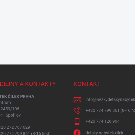
DEJNY A KONTAKTY
KONTAKT
EK ČILEK PRAHA
info
@
hezkydetskynabytek
ntrum
í 2459/108
+420 774 799 861 (8-16 h
4 - Spořilov
+420 774 126 964
+420 272 767 029
detsky.nabytek.cilek
+420 774 799 861 (8-16 hod)