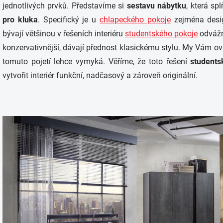
jednotlivých prvků. Představíme si
sestavu nábytku
, která s
pro kluka
. Specifický je u
chlapeckého pokoje
zejména desig
bývají většinou v řešeních interiéru
studentského pokoje
odvážně
konzervativnější, dávají přednost klasickému stylu. My Vám
tomuto pojetí lehce vymyká. Věříme, že toto řešení
students
vytvořit interiér funkční, nadčasový a zároveň originální.