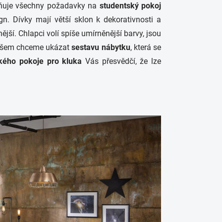
plňuje všechny požadavky na
studentský pokoj
n. Dívky mají větší sklon k dekorativnosti a
jší. Chlapci volí spíše umírněnější barvy, jsou
 ovšem chceme ukázat
sestavu nábytku
, která se
kého pokoje pro kluka
Vás přesvědčí, že lze