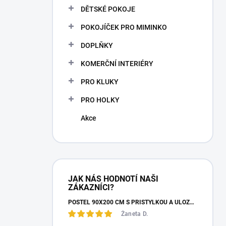
n
DĚTSKÉ POKOJE
n
POKOJÍČEK PRO MIMINKO
í
p
DOPLŇKY
a
n
KOMERČNÍ INTERIÉRY
e
PRO KLUKY
l
PRO HOLKY
Akce
JAK NÁS HODNOTÍ NAŠI
ZÁKAZNÍCI?
POSTEL 90X200 CM S PŘISTÝLKOU A ÚLOŽNÝM PROSTOREM MOCHA STUDIO
Žaneta D.