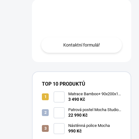
Máte otázku?
Obraťte se na nás.
Kontaktní formulář
TOP 10 PRODUKTŮ
Matrace Bamboo+ 90x200x16
cm
3 490 Kč
Patrová postel Mocha Studio
pro 3 děti 90x200 cm s
22 990 Kč
úložným prostorem (schody)
Nástěnná police Mocha
990 Kč