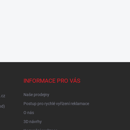
INFORMACE PRO VÁS
Naše prodejny
.cz
Postup pro rychlé vyřízení reklamace
od)
O nás
3D návrhy