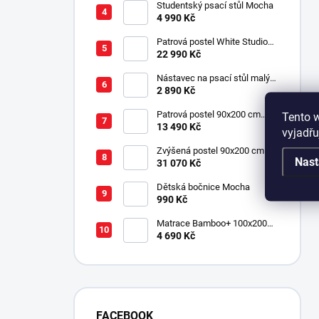
Studentský psací stůl Mocha
4 990 Kč
Patrová postel White Studio
pro 3 děti 90x200 cm s
22 990 Kč
úložným prostorem (schody)
Nástavec na psací stůl malý
Mocha
2 890 Kč
Patrová postel 90x200 cm
Tento 
Mocha
13 490 Kč
vyjadřu
Zvýšená postel 90x200 cm se
Nast
schody SET Mocha Studio
31 070 Kč
Dětská bočnice Mocha
990 Kč
Matrace Bamboo+ 100x200
cm
4 690 Kč
FACEBOOK