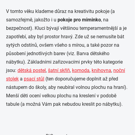
V tomto věku klademe důraz na kreativitu pokoje (a
samozřejmě, jakožto i u
pokoje pro miminko
, na
bezpečnost). Kluci bývají většinou temperamentnější a je
zapotřebí, aby byl prostor hravý. Zde už se nemusíte bát
sytých odstínů, ovšem všeho s mírou, a také pozor na
působení jednotlivých barev (viz. Barva dětského
nábytku). Základními zařizovacími prvky této kategorie
jsou:
dětská postel
,
šatní skříň
,
komoda
,
knihovna
,
noční
stolek
a
psací stůl
(ten doporučujeme doplnit až před
nástupem do školy, aby neubíral volnou plochu na hraní).
Menší děti ocení velkou plochu na kreslení v podobě
tabule (a možná Vám pak nebudou kreslit po nábytku).