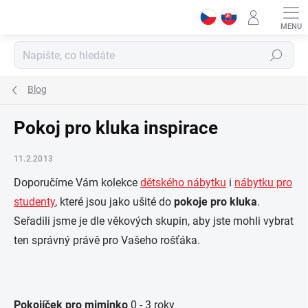
Přejít
na
obsah
Hledat
Blog
Pokoj pro kluka inspirace
11.2.2013
Doporučíme Vám kolekce
dětského nábytku
i
nábytku pro
studenty
, které jsou jako ušité do
pokoje pro kluka
.
Seřadili jsme je dle věkových skupin, aby jste mohli vybrat
ten správný právě pro Vašeho rošťáka.
Pokojíček pro miminko
0 - 3 roky