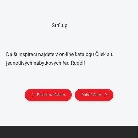
Str8.up
Další inspiraci najdete v on-line katalogu Čilek a u
jednotlivých nábytkových řad Rudolf.
Předchozí článek
Další článek
Z
á