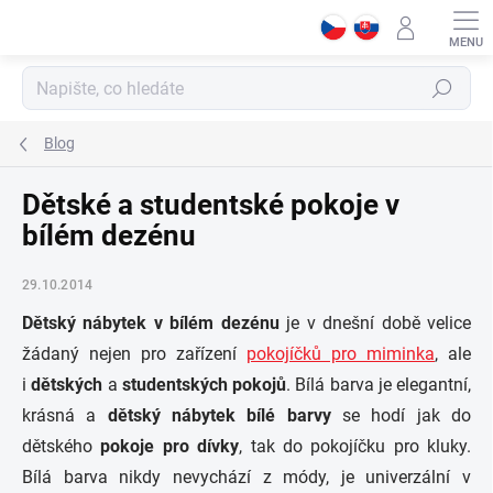
Přejít
na
obsah
Hledat
Blog
Dětské a studentské pokoje v
bílém dezénu
29.10.2014
Dětský nábytek
v bílém dezénu
je v dnešní době velice
žádaný nejen pro zařízení
pokojíčků pro miminka
, ale
i
dětských
a
studentských pokojů
. Bílá barva je elegantní,
krásná a
dětský nábytek bílé barvy
se hodí jak do
dětského
pokoje pro dívky
, tak do pokojíčku pro kluky.
Bílá barva nikdy nevychází z módy, je univerzální v