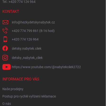
Tel.: +420 774 126 964
KONTAKT
info
@
hezkydetskynabytek.cz
+420 774 799 861 (8-16 hod)
+420 774 126 964
detsky.nabytek.cilek
detsky_nabytek_cilek
https://www.youtube.com/@nabytekcilek2722
INFORMACE PRO VÁS
Naše prodejny
Postup pro rychlé vyřízení reklamace
O nás