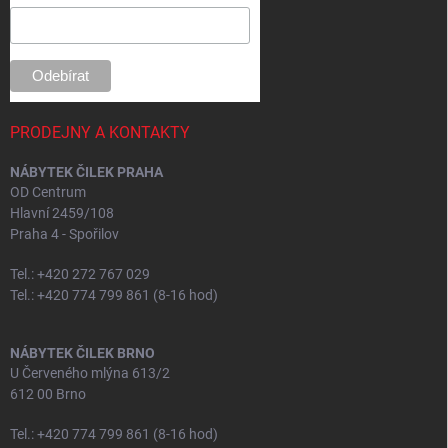
í
PRODEJNY A KONTAKTY
NÁBYTEK ČILEK PRAHA
OD Centrum
Hlavní 2459/108
Praha 4 - Spořilov
Tel.: +420 272 767 029
Tel.: +420 774 799 861 (8-16 hod)
NÁBYTEK ČILEK BRNO
U Červeného mlýna 613/2
612 00 Brno
Tel.: +420 774 799 861 (8-16 hod)