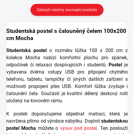
Zobrazit všechny související produkty
Studentská postel s čalouněný čelem 100x200
cm Mocha
Studentská postel
o rozměru lůžka 100 x 200 cm z
kolekce Mocha nabízí komfortní plochu pro spánek,
odpočinek či relaxaci dospívajících i studentů.
Postel
je
vybavena dvěma vstupy USB pro připojení chytrého
telefonu, tabletu, lampičky či jiných dalších zařízení s
možností propojení přes USB. Komfort lůžka zvyšuje i
čalounění čela. Součástí je kvalitní dělený deskový rošt
uložený na kovovém rámu.
K posteli doporučujeme objednat matraci, která je
navržena přímo od výrobce nábytku. Doplnit
studentskou
postel Mocha
můžete o
výsuv pod postel
. Ten poslouží