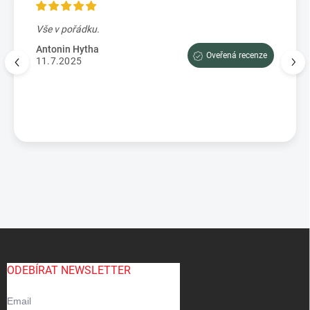
Vše v pořádku.
Výbo
e tam
dopor
Antonin Hytha
Oveřená recenze
aci
11.7.2025
Mark
5.7.
enze
Z
á
p
ODEBÍRAT NEWSLETTER
a
t
Email