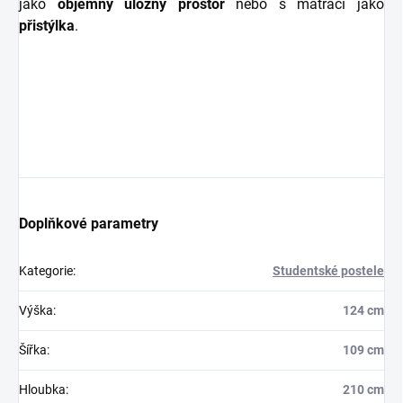
jako
objemný úložný prostor
nebo s matrací jako
přistýlka
.
Doplňkové parametry
Kategorie
:
Studentské postele
Výška
:
124 cm
Šířka
:
109 cm
Hloubka
:
210 cm