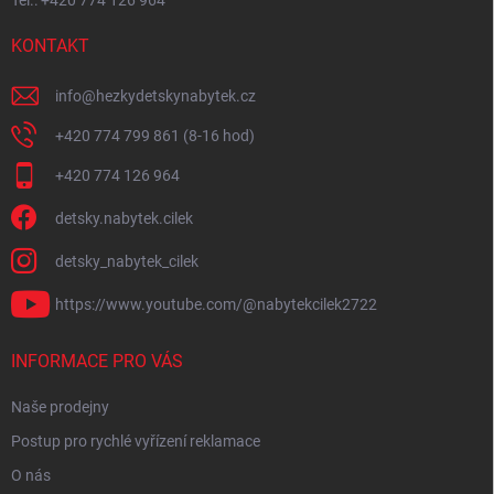
KONTAKT
info
@
hezkydetskynabytek.cz
+420 774 799 861 (8-16 hod)
+420 774 126 964
detsky.nabytek.cilek
detsky_nabytek_cilek
https://www.youtube.com/@nabytekcilek2722
INFORMACE PRO VÁS
Naše prodejny
Postup pro rychlé vyřízení reklamace
O nás