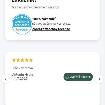
Máme desítky ověřených recenzí
100 % zákazníků
nás doporučuje na Heureka.cz
Zobrazit všechny recenze
Vše v pořádku.
Výbo
e tam
dopor
Antonin Hytha
Oveřená recenze
aci
11.7.2025
Mark
5.7.
enze