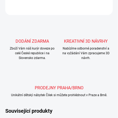
ZEPTAT SE
Uložit
DODÁNÍ ZDARMA
KREATIVNÍ 3D NÁVRHY
Zboží Vám náš kurýr doveze po
Nabízíme odborné poradenství a
celé České republice i na
na vyžádání Vám zpracujeme 3D
Slovensko zdarma.
návrh.
PRODEJNY PRAHA/BRNO
Unikátní dětský nábytek Čilek si můžete prohlédnout v Praze a Brně.
Související produkty