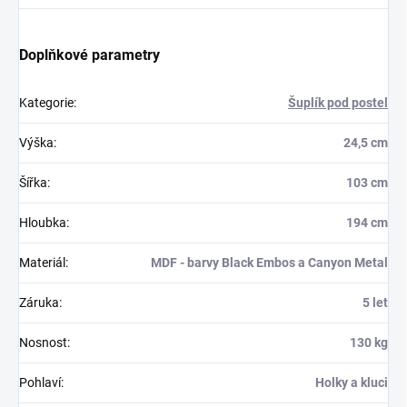
Doplňkové parametry
Kategorie
:
Šuplík pod postel
Výška
:
24,5 cm
Šířka
:
103 cm
Hloubka
:
194 cm
Materiál
:
MDF - barvy Black Embos a Canyon Metal
Záruka
:
5 let
Nosnost
:
130 kg
Pohlaví
:
Holky a kluci