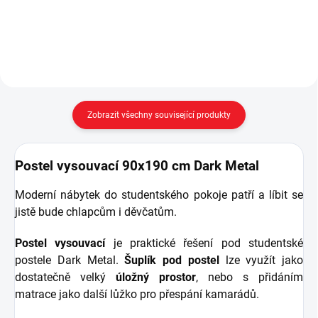
kvalitní perforovaný deskový rošt
zpevněném kovovém rámu -
na zpevněném kovovém...
rozměr matrace je 100x200 cm
(matrace není v ceně) -...
Zobrazit všechny související produkty
Postel vysouvací 90x190 cm Dark Metal
Moderní nábytek do studentského pokoje patří a líbit se
jistě bude chlapcům i děvčatům.
Postel vysouvací
je praktické řešení pod studentské
postele Dark Metal.
Šuplík pod postel
lze využít jako
dostatečně velký
úložný prostor
, nebo s přidáním
matrace jako další lůžko pro přespání kamarádů.