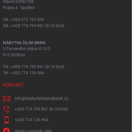
Hlavní 2459/108
Praha 4 - Spořilov
Tel.: +420 272 767 029
Tel.: +420 774 799 861 (8-16 hod)
NÁBYTEK ČILEK BRNO
U Červeného mlýna 613/2
612 00 Brno
Tel.: +420 774 799 861 (8-16 hod)
Tel.: +420 774 126 964
KONTAKT
info
@
hezkydetskynabytek.cz
+420 774 799 861 (8-16 hod)
+420 774 126 964
detsky.nabytek.cilek