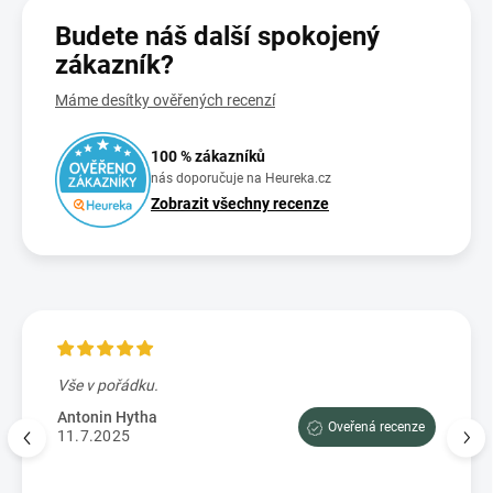
Budete náš další spokojený
zákazník?
Máme desítky ověřených recenzí
100 % zákazníků
nás doporučuje na Heureka.cz
Zobrazit všechny recenze
Vše v pořádku.
Výbo
e tam
dopor
Antonin Hytha
Oveřená recenze
aci
11.7.2025
Mark
5.7.