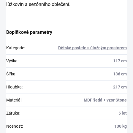
lůžkovin a sezónního oblečení.
Doplňkové parametry
Kategorie
:
Dětské postele s úložným prostorem
Výška
:
117 cm
Šířka
:
136 cm
Hloubka
:
217 cm
Materiál
:
MDF šedá + vzor Stone
Záruka
:
5 let
Nosnost
:
130 kg