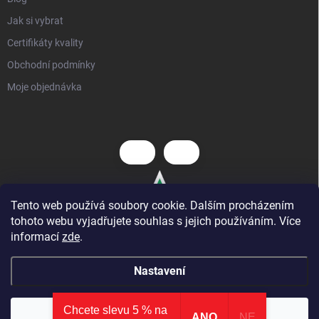
Jak si vybrat
Certifikáty kvality
Obchodní podmínky
Moje objednávka
Tento web používá soubory cookie. Dalším procházením
tohoto webu vyjadřujete souhlas s jejich používáním. Více
informací
zde
.
Nastavení
Chcete slevu 5 % na
Copyright 2026
Hezký dětský nábytek
. Všechna práva vyhrazena.
⭐ AKCE
: nová kategorie zlevněných produktů
×
Souhlasím
ANO
NE