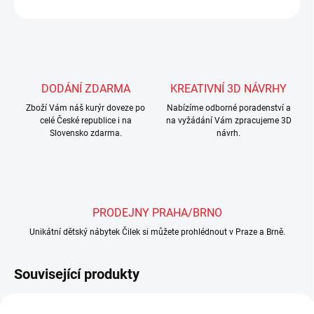
ZEPTAT SE
Uložit
DODÁNÍ ZDARMA
KREATIVNÍ 3D NÁVRHY
Zboží Vám náš kurýr doveze po
Nabízíme odborné poradenství a
celé České republice i na
na vyžádání Vám zpracujeme 3D
Slovensko zdarma.
návrh.
PRODEJNY PRAHA/BRNO
Unikátní dětský nábytek Čilek si můžete prohlédnout v Praze a Brně.
Související produkty
SHOWROOM BRNO