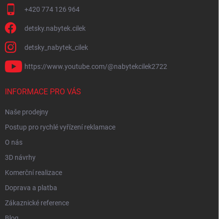
+420 774 126 964
detsky.nabytek.cilek
detsky_nabytek_cilek
https://www.youtube.com/@nabytekcilek2722
INFORMACE PRO VÁS
Naše prodejny
Postup pro rychlé vyřízení reklamace
O nás
3D návrhy
Komerční realizace
Doprava a platba
Zákaznické reference
Blog