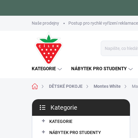
Přejít
Naše prodejny
Postup pro rychlé vyřízení reklamace
na
obsah
KATEGORIE
NÁBYTEK PRO STUDENTY
Domů
DĚTSKÉ POKOJE
Montes White
Mar
P
Kategorie
o
Přeskočit
s
kategorie
t
KATEGORIE
r
NÁBYTEK PRO STUDENTY
a