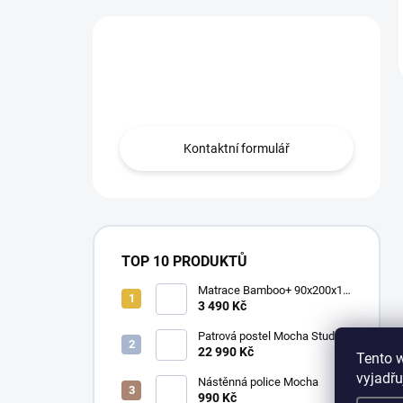
Máte otázku?
Obraťte se na nás.
Kontaktní formulář
TOP 10 PRODUKTŮ
Matrace Bamboo+ 90x200x16
cm
3 490 Kč
Patrová postel Mocha Studio
pro 3 děti 90x200 cm s
22 990 Kč
Tento 
úložným prostorem (schody)
vyjadřu
Nástěnná police Mocha
990 Kč