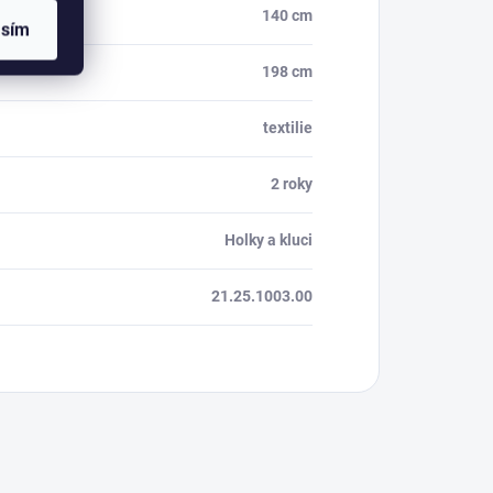
140 cm
asím
198 cm
textilie
2 roky
Holky a kluci
21.25.1003.00