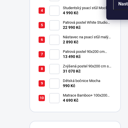
Nast
Studentský psací stůl Mocha
4 990 Kč
Patrová postel White Studio
pro 3 děti 90x200 cm s
22 990 Kč
úložným prostorem (schody)
Nástavec na psací stůl malý
Mocha
2 890 Kč
Patrová postel 90x200 cm
Mocha
13 490 Kč
Zvýšená postel 90x200 cm se
schody SET Mocha Studio
31 070 Kč
Dětská bočnice Mocha
990 Kč
Matrace Bamboo+ 100x200
cm
4 690 Kč