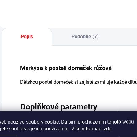
a dominantním
v každém dětském
p
prvek dětského
pokoji - čtyři
d
pokoje pro holku i
prostorné zásuvky
f
pro kluka. - rozměr
s kvalitním
lůžka 90x200 cm -
tlumeným
markýza výběr ze 3
pojezdem,
Popis
Podobné (7)
barev (béžová,...
prakticky rozdělené
přepážkami +
skříňka - kulaté...
Markýza k posteli domeček růžová
Dětskou postel domeček si zajisté zamiluje každé dítě
Doplňkové parametry
web používá soubory cookie. Dalším procházením tohoto webu
Kategorie
:
jete souhlas s jejich používáním. Více informací
zde
.