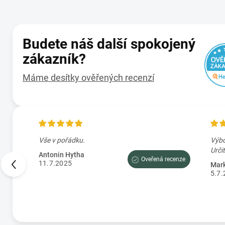
Budete náš další spokojený
zákazník?
Máme desítky ověřených recenzí
en
Vše v pořádku.
Výbo
Antonin Hytha
Oveřená recenze
11.7.2025
Mark
5.7.
cenze