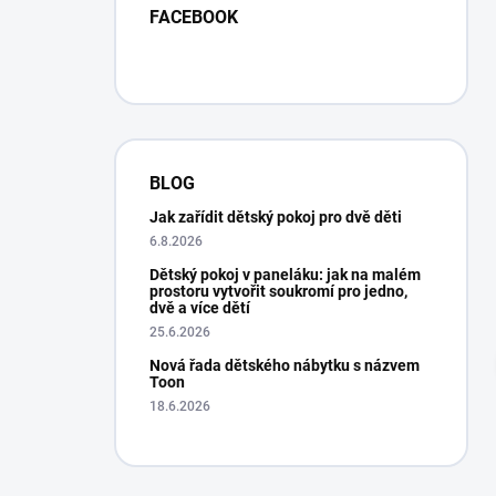
FACEBOOK
BLOG
Jak zařídit dětský pokoj pro dvě děti
6.8.2026
Dětský pokoj v paneláku: jak na malém
prostoru vytvořit soukromí pro jedno,
dvě a více dětí
Expresní vyřízení. Na posteli se spí skvěle, j
mám trochu strach, aby se matrace
25.6.2026
neproležela...., už se tam dělá důlek po 14-cti
Nová řada dětského nábytku s názvem
dnech....., tak nevím jestli matraci nebudu
Toon
reklamovat....
18.6.2026
Hana Drexlerova
Oveřená re
9.1.2025