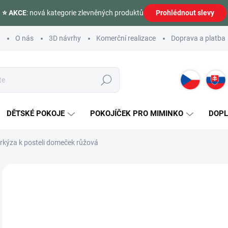
⭐ AKCE
: nová kategorie zlevněných produktů
Prohlédnout slevy
O nás
3D návrhy
Komerční realizace
Doprava a platba
Hledat
DĚTSKÉ POKOJE
POKOJÍČEK PRO MIMINKO
DOP
kýza k posteli domeček růžová
Neohodnoceno
Podrobnosti hodnocení
ZNAČKA:
ČILEK
1 
Měr
SK
cena