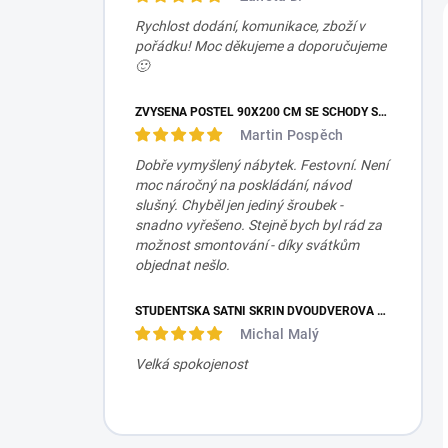
Rychlost dodání, komunikace, zboží v
pořádku! Moc děkujeme a doporučujeme
🙂
ZVÝŠENÁ POSTEL 90X200 CM SE SCHODY SET MOCHA STUDIO
Martin Pospěch
Dobře vymyšlený nábytek. Festovní. Není
moc náročný na poskládání, návod
slušný. Chyběl jen jediný šroubek -
snadno vyřešeno. Stejně bych byl rád za
možnost smontování - díky svátkům
objednat nešlo.
STUDENTSKÁ ŠATNÍ SKŘÍŇ DVOUDVEŘOVÁ TRIO
Michal Malý
Velká spokojenost