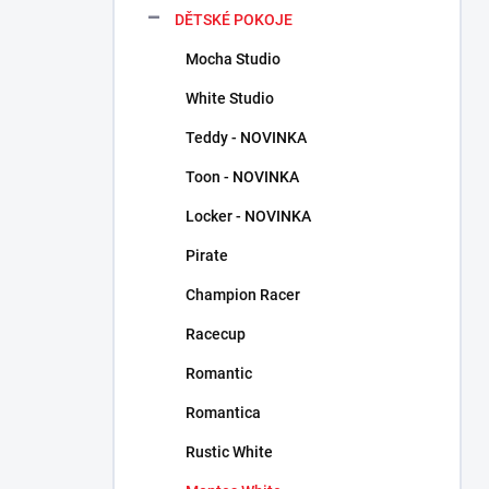
n
DĚTSKÉ POKOJE
n
Mocha Studio
í
p
White Studio
a
n
Teddy - NOVINKA
e
Toon - NOVINKA
l
Locker - NOVINKA
Pirate
Champion Racer
Racecup
Romantic
Romantica
Rustic White