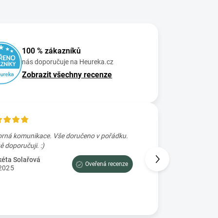
100 % zákazníků
nás doporučuje na Heureka.cz
Zobrazit všechny recenze
rná komunikace. Vše doručeno v pořádku.
Skvele rychle zaslání
Určitě doporučuji. :)
Petra Prajzova
2.7.2025
éta Solařová
Oveřená recenze
2025