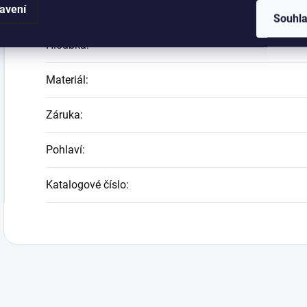
avení
Šířka
:
Souhl
Hloubka
:
Materiál
:
Záruka
:
Pohlaví
:
Katalogové číslo
: