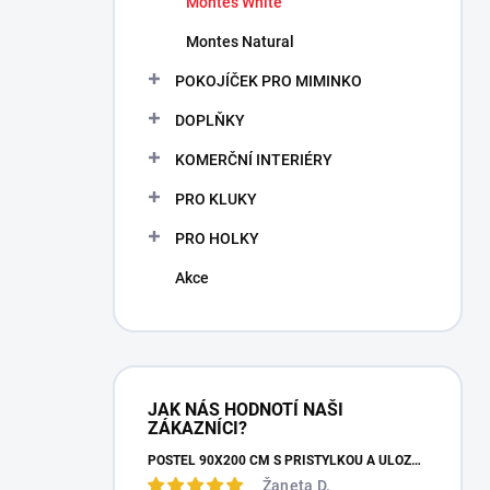
Montes White
Montes Natural
POKOJÍČEK PRO MIMINKO
DOPLŇKY
KOMERČNÍ INTERIÉRY
PRO KLUKY
PRO HOLKY
Akce
JAK NÁS HODNOTÍ NAŠI
ZÁKAZNÍCI?
POSTEL 90X200 CM S PŘISTÝLKOU A ÚLOŽNÝM PROSTOREM MOCHA STUDIO
Žaneta D.