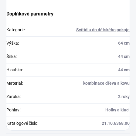
Doplňkové parametry
Kategorie
:
Svítidla do dětského pokoje
Výška
:
64 cm
Šířka
:
44 cm
Hloubka
:
44 cm
Materiál
:
kombinace dřeva a kovu
Záruka
:
2 roky
Pohlaví
:
Holky a kluci
Katalogové číslo
:
21.10.6368.00