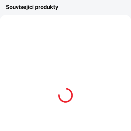
Související produkty
SKLADEM
SKLADEM
Záclona Dark Metal
Lustr Dark
1 390 Kč
2 590 Kč
Do košíku
Do košíku
Na obrázku je zobrazen závěs i
Moderní lustr ke kolekci Dark
záclona z kolekce Dark Metal.
Metal a Black - doporučený příkon
Závěs se prodává zvlášť:
žárovky: 13-23 W (typ E27,