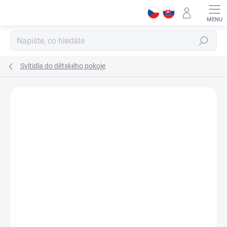
Přejít
na
obsah
Hledat
Svítidla do dětského pokoje
Podrobnosti hodnocení
Neohodnoceno
ZNAČKA:
ČILEK