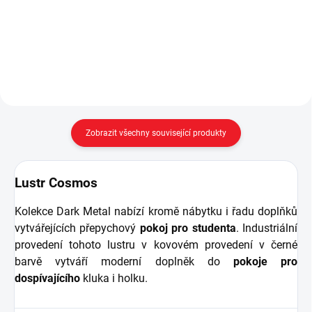
21.05.5301.00 Balení obsahuje: -
úsporná žárovka) - hodnoty se
1 kus záclony - plastové háčky
mohou u jednotlivých výrobků
pro uchycení do kolejničky
lišit, zkontrolujte a...
Zobrazit všechny související produkty
Lustr Cosmos
Kolekce Dark Metal nabízí kromě nábytku i řadu doplňků
vytvářejících přepychový
pokoj pro studenta
. Industriální
provedení tohoto lustru v kovovém provedení v černé
barvě vytváří moderní doplněk do
pokoje pro
dospívajícího
kluka i holku.