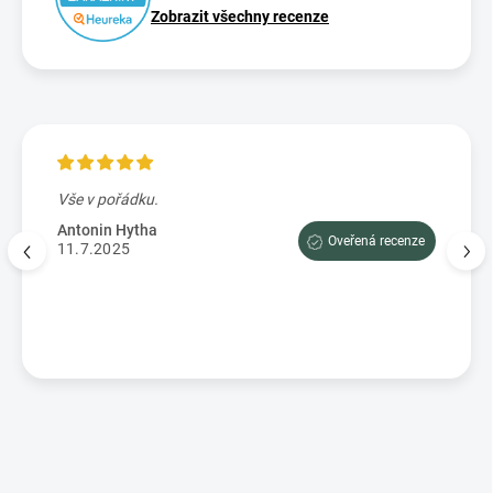
Zobrazit všechny recenze
Vše v pořádku.
Výbo
e tam
dopor
Antonin Hytha
Oveřená recenze
aci
11.7.2025
Mark
5.7.
enze