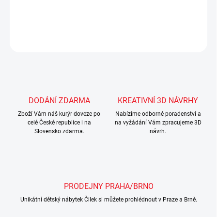
DETAILNÍ INFORMACE
ZEPTAT SE
Uložit
DODÁNÍ ZDARMA
KREATIVNÍ 3D NÁVRHY
Zboží Vám náš kurýr doveze po
Nabízíme odborné poradenství a
celé České republice i na
na vyžádání Vám zpracujeme 3D
Slovensko zdarma.
návrh.
PRODEJNY PRAHA/BRNO
Unikátní dětský nábytek Čilek si můžete prohlédnout v Praze a Brně.