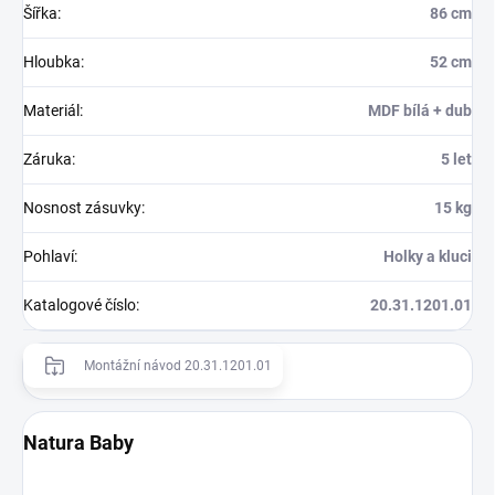
Šířka
:
86 cm
Hloubka
:
52 cm
Materiál
:
MDF bílá + dub
Záruka
:
5 let
Nosnost zásuvky
:
15 kg
Pohlaví
:
Holky a kluci
Katalogové číslo
:
20.31.1201.01
Montážní návod 20.31.1201.01
Natura Baby