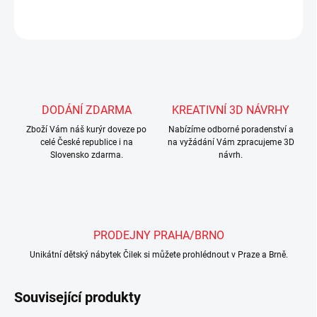
ZEPTAT SE
Uložit
DODÁNÍ ZDARMA
KREATIVNÍ 3D NÁVRHY
Zboží Vám náš kurýr doveze po
Nabízíme odborné poradenství a
celé České republice i na
na vyžádání Vám zpracujeme 3D
Slovensko zdarma.
návrh.
PRODEJNY PRAHA/BRNO
Unikátní dětský nábytek Čilek si můžete prohlédnout v Praze a Brně.
Související produkty