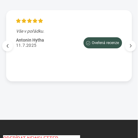
Vše v pořádku.
Výbo
e tam
dopor
Antonin Hytha
Oveřená recenze
aci
11.7.2025
Mark
5.7.
enze
Z
á
p