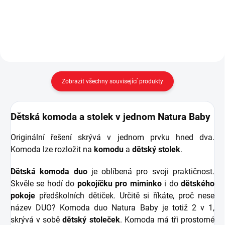
vnitřní členění: policová část - 4
menší...
Zobrazit všechny související produkty
Dětská komoda a stolek v jednom Natura Baby
Originální řešení skrývá v jednom prvku hned dva.
Komoda lze rozložit na
komodu
a
dětský stolek
.
Dětská komoda
duo
je oblíbená pro svoji praktičnost.
Skvěle se hodí do
pokojíčku pro miminko
i do
dětského
pokoje
předškolních dětiček. Určitě si říkáte, proč nese
název DUO? Komoda duo Natura Baby je totiž 2 v 1,
skrývá v sobě
dětský stoleček
. Komoda má tři prostorné