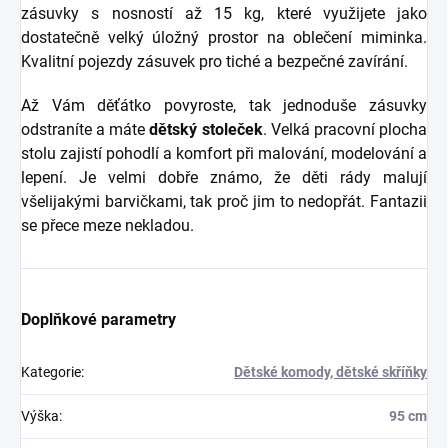
zásuvky s nosností až 15 kg, které využijete jako
dostatečně velký úložný prostor na oblečení miminka.
Kvalitní pojezdy zásuvek pro tiché a bezpečné zavírání.
Až Vám děťátko povyroste, tak jednoduše zásuvky
odstraníte a máte
dětský stoleček
. Velká pracovní plocha
stolu zajistí pohodlí a komfort při malování, modelování a
lepení. Je velmi dobře známo, že děti rády malují
všelijakými barvičkami, tak proč jim to nedopřát. Fantazii
se přece meze nekladou.
Doplňkové parametry
Kategorie
:
Dětské komody, dětské skříňky
Výška
:
95 cm