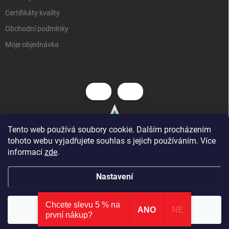
Certifikáty kvality
Obchodní podmínky
Moje objednávka
Tento web používá soubory cookie. Dalším procházením
tohoto webu vyjadřujete souhlas s jejich používáním. Více
informací
zde
.
Nastavení
Chcete slevu 5 % na
Copyright 2026
Hezký dětský nábytek
. Všechna práva vyhrazena.
⭐ AKCE
: nová kategorie zlevněných produktů
×
Souhlasím
ANO
NE
první nákup?
Prohlédnout slevy
Vytvořil Shoptet