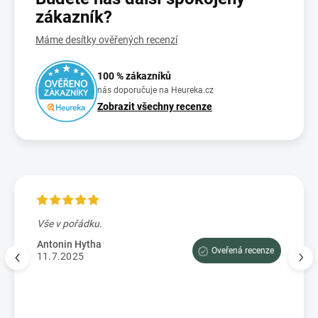
zákazník?
Máme desítky ověřených recenzí
100 % zákazníků
nás doporučuje na Heureka.cz
Zobrazit všechny recenze
Vše v pořádku.
Výbo
e tam
dopor
Antonin Hytha
Oveřená recenze
aci
11.7.2025
Mark
5.7.
enze