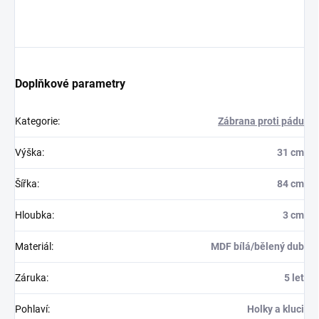
Doplňkové parametry
Kategorie
:
Zábrana proti pádu
Výška
:
31 cm
Šířka
:
84 cm
Hloubka
:
3 cm
Materiál
:
MDF bílá/bělený dub
Záruka
:
5 let
Pohlaví
:
Holky a kluci