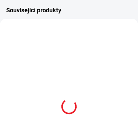
Související produkty
VÝPRODEJ
VÝPRODEJ
SKLADEM
SKLADEM
Studentská postel s
Postel s úložným
čalouněným čelem
prostorem vyklápěcí
100x200 cm Modera
100x200 cm Modera
8 290 Kč
12 490 Kč
Do košíku
Do košíku