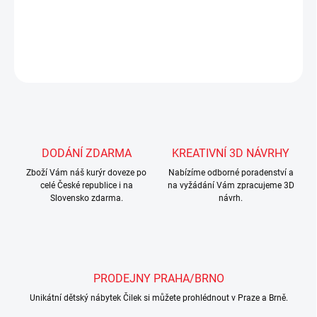
DETAILNÍ INFORMACE
ZEPTAT SE
Uložit
DODÁNÍ ZDARMA
KREATIVNÍ 3D NÁVRHY
Zboží Vám náš kurýr doveze po
Nabízíme odborné poradenství a
celé České republice i na
na vyžádání Vám zpracujeme 3D
Slovensko zdarma.
návrh.
PRODEJNY PRAHA/BRNO
Unikátní dětský nábytek Čilek si můžete prohlédnout v Praze a Brně.