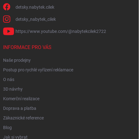
detsky.nabytek.cilek
detsky_nabytek_cilek
https://www.youtube.com/@nabytekcilek2722
INFORMACE PRO VÁS
Naše prodejny
Postup pro rychlé vyřízení reklamace
O nás
3D návrhy
Komerční realizace
Doprava a platba
Zákaznické reference
Blog
Jak si vybrat