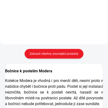
Postel do dětského i
Dětská postel s čalouněným
studentského pokoje 100x200
čelem a úložným prostorem
cm Modera. - v ceně postele je
100x200 cm Modera - v ceně
kvalitní perforovaný deskový rošt
postele je kvalitní deskový rošt na
uložený na kovovém rámu -
zpevněném kovovém rámu -
rozměr matrace je 100x200 cm...
rozměr matrace je 100x200 cm...
Zobrazit všechny související produkty
Bočnice k postelím Modera
Kolekce Modera je vhodná i pro menší děti, nesmí proto v
nabídce chybět i bočnice proti pádu. Postel si její instalací
nezničíte, bočnice se k posteli nevrtá, nasadí se v
libovolném místě na postranici postele. Až dítě povyroste
a bočnici nebude potřebovat, jednoduše ji zase sundáte.