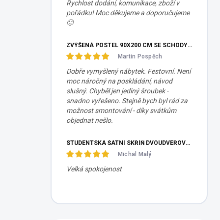
Rychlost dodání, komunikace, zboží v
pořádku! Moc děkujeme a doporučujeme
🙂
ZVÝŠENÁ POSTEL 90X200 CM SE SCHODY SET MOCHA STUDIO
Martin Pospěch
Dobře vymyšlený nábytek. Festovní. Není
moc náročný na poskládání, návod
slušný. Chyběl jen jediný šroubek -
snadno vyřešeno. Stejně bych byl rád za
možnost smontování - díky svátkům
objednat nešlo.
STUDENTSKÁ ŠATNÍ SKŘÍŇ DVOUDVEŘOVÁ TRIO
Michal Malý
Velká spokojenost