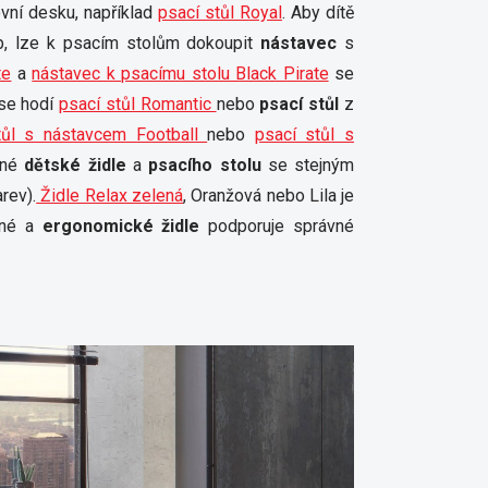
vní desku, například
psací stůl Royal
. Aby dítě
eb, lze k psacím stolům dokoupit
nástavec
s
te
a
nástavec k psacímu stolu Black Pirate
se
se hodí
psací stůl Romantic
nebo
psací stůl
z
tůl s nástavcem Football
nebo
psací stůl s
ěné
dětské židle
a
psacího stolu
se stejným
rev).
Židle Relax zelená
, Oranžová nebo Lila je
ané a
ergonomické židle
podporuje správné