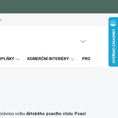
a
Zákaznické reference
Blog
Jak si vybrat
Certifikáty k
PRÁZDNÝ KOŠÍK
NÁKUPNÍ
KOŠÍK
OPLŇKY
KOMERČNÍ INTERIÉRY
PRO KLUKY
správnou volbu
dětského
psacího stolu
.
Psací