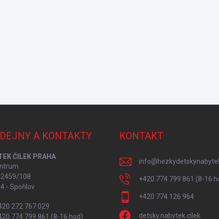
DEJNY A KONTAKTY
KONTAKT
TEK ČILEK PRAHA
info
@
hezkydetskynabyte
ntrum
í 2459/108
+420 774 799 861 (8-16 h
4 - Spořilov
+420 774 126 964
+420 272 767 029
detsky.nabytek.cilek
+420 774 799 861 (8-16 hod)