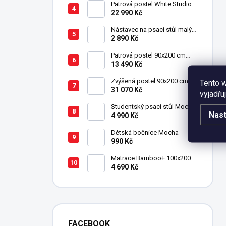
Patrová postel White Studio
pro 3 děti 90x200 cm s
22 990 Kč
úložným prostorem (schody)
Nástavec na psací stůl malý
Mocha
2 890 Kč
Patrová postel 90x200 cm
Mocha
13 490 Kč
Zvýšená postel 90x200 cm se
Tento 
schody SET Mocha Studio
31 070 Kč
vyjadřu
Studentský psací stůl Mocha
Nast
4 990 Kč
Dětská bočnice Mocha
990 Kč
Matrace Bamboo+ 100x200
cm
4 690 Kč
FACEBOOK