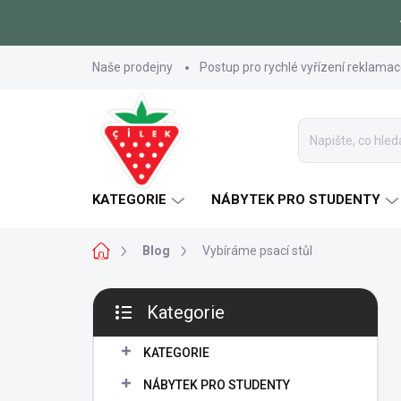
Přejít
Naše prodejny
Postup pro rychlé vyřízení reklama
na
obsah
KATEGORIE
NÁBYTEK PRO STUDENTY
Domů
Blog
Vybíráme psací stůl
P
Kategorie
o
Přeskočit
s
kategorie
t
KATEGORIE
r
NÁBYTEK PRO STUDENTY
a