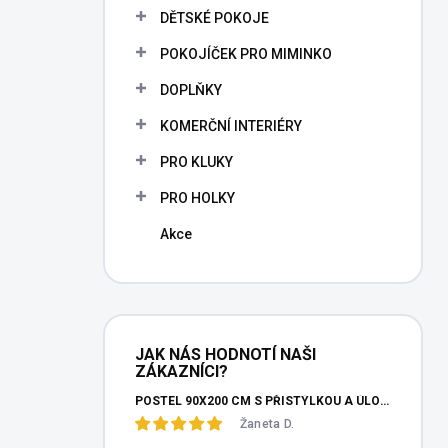
n
DĚTSKÉ POKOJE
n
POKOJÍČEK PRO MIMINKO
í
p
DOPLŇKY
a
n
KOMERČNÍ INTERIÉRY
e
PRO KLUKY
l
PRO HOLKY
Akce
JAK NÁS HODNOTÍ NAŠI
ZÁKAZNÍCI?
POSTEL 90X200 CM S PŘISTÝLKOU A ÚLOŽNÝM PROSTOREM MOCHA STUDIO
Žaneta D.