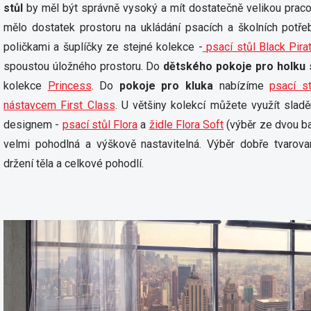
stůl
by měl být správně vysoký a mít dostatečně velikou praco
mělo dostatek prostoru na ukládání psacích a školních potř
poličkami a šuplíčky ze stejné kolekce -
psací stůl Black Pira
spoustou úložného prostoru. Do
dětského pokoje pro holku
kolekce
Princess
. Do
pokoje pro kluka
nabízíme
psací s
nástavcem First Class
. U většiny kolekcí můžete využít slad
designem -
psací stůl Flora
a
židle Flora Soft
(výběr ze dvou ba
velmi pohodlná a výškově nastavitelná. Výběr dobře tvarov
držení těla a celkové pohodlí.