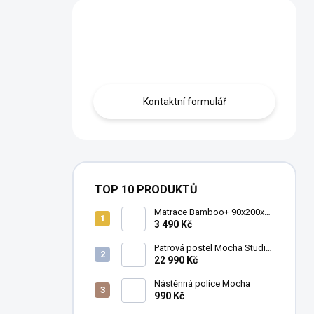
Máte otázku?
Obraťte se na nás.
Kontaktní formulář
TOP 10 PRODUKTŮ
Matrace Bamboo+ 90x200x16
cm
3 490 Kč
Patrová postel Mocha Studio
pro 3 děti 90x200 cm s
22 990 Kč
úložným prostorem (schody)
Nástěnná police Mocha
990 Kč