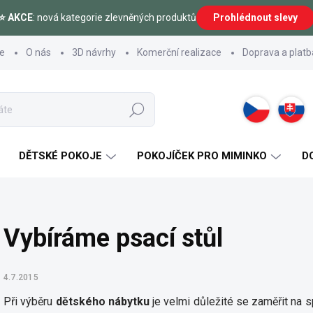
⭐ AKCE
: nová kategorie zlevněných produktů
Prohlédnout slevy
ce
O nás
3D návrhy
Komerční realizace
Doprava a platb
Hledat
DĚTSKÉ POKOJE
POKOJÍČEK PRO MIMINKO
D
Vybíráme psací stůl
4.7.2015
Při výběru
dětského nábytku
je velmi důležité se zaměřit na 