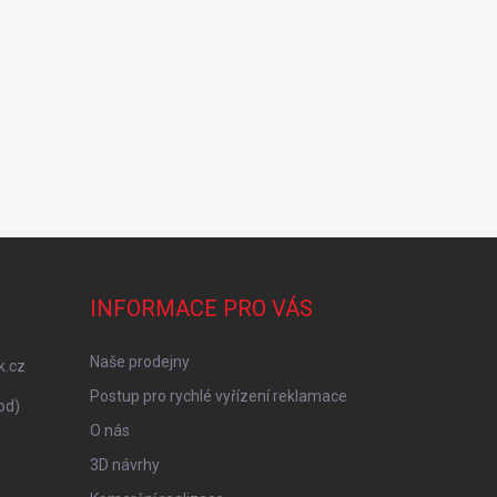
INFORMACE PRO VÁS
Naše prodejny
k.cz
Postup pro rychlé vyřízení reklamace
od)
O nás
3D návrhy