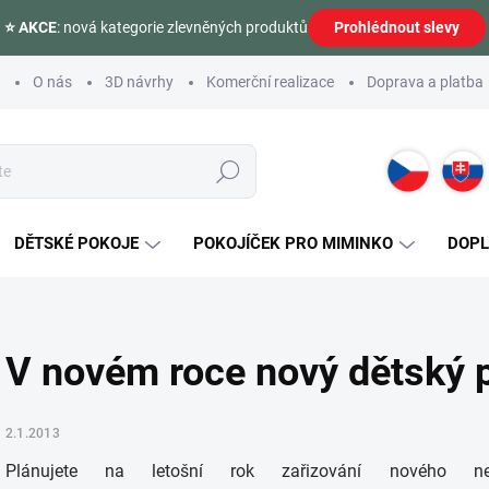
⭐ AKCE
: nová kategorie zlevněných produktů
Prohlédnout slevy
O nás
3D návrhy
Komerční realizace
Doprava a platba
Hledat
DĚTSKÉ POKOJE
POKOJÍČEK PRO MIMINKO
DOP
V novém roce nový dětský 
2.1.2013
Plánujete na letošní rok zařizování nového 