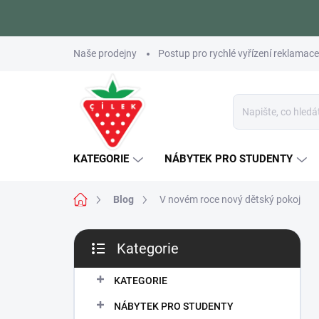
Přejít
Naše prodejny
Postup pro rychlé vyřízení reklamace
na
obsah
KATEGORIE
NÁBYTEK PRO STUDENTY
Domů
Blog
V novém roce nový dětský pokoj
P
Kategorie
o
Přeskočit
s
kategorie
t
KATEGORIE
r
NÁBYTEK PRO STUDENTY
a