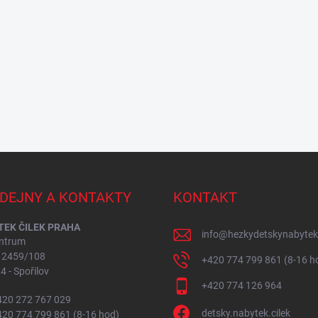
DEJNY A KONTAKTY
KONTAKT
EK ČILEK PRAHA
info
@
hezkydetskynabytek
ntrum
í 2459/108
+420 774 799 861 (8-16 h
4 - Spořilov
+420 774 126 964
+420 272 767 029
detsky.nabytek.cilek
+420 774 799 861 (8-16 hod)