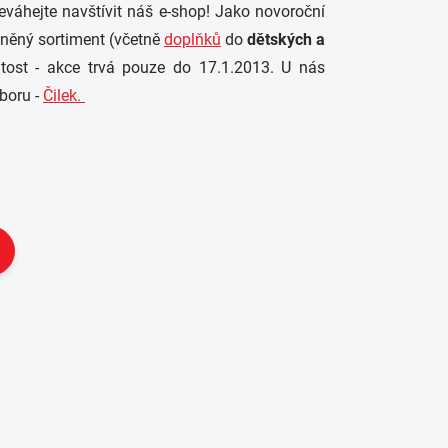
eváhejte navštívit náš e-shop! Jako novoroční
vněný sortiment (včetně
doplňků
do
dětských a
žitost - akce trvá pouze do 17.1.2013. U nás
boru -
Čilek.