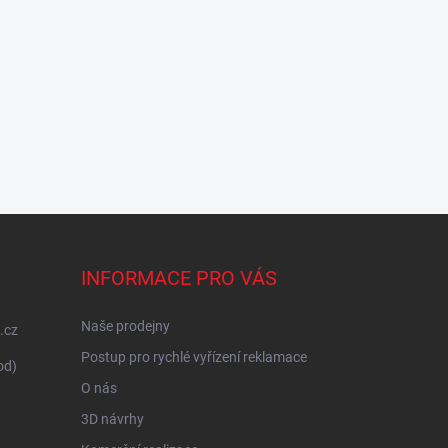
INFORMACE PRO VÁS
Naše prodejny
.cz
Postup pro rychlé vyřízení reklamace
od)
O nás
3D návrhy