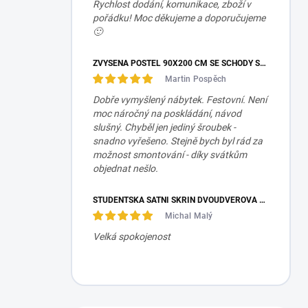
Rychlost dodání, komunikace, zboží v
pořádku! Moc děkujeme a doporučujeme
🙂
ZVÝŠENÁ POSTEL 90X200 CM SE SCHODY SET MOCHA STUDIO
Martin Pospěch
Dobře vymyšlený nábytek. Festovní. Není
moc náročný na poskládání, návod
slušný. Chyběl jen jediný šroubek -
snadno vyřešeno. Stejně bych byl rád za
možnost smontování - díky svátkům
objednat nešlo.
STUDENTSKÁ ŠATNÍ SKŘÍŇ DVOUDVEŘOVÁ TRIO
Michal Malý
Velká spokojenost