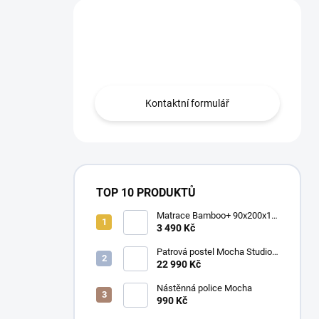
Máte otázku?
Obraťte se na nás.
Kontaktní formulář
TOP 10 PRODUKTŮ
Matrace Bamboo+ 90x200x16
cm
3 490 Kč
Patrová postel Mocha Studio
pro 3 děti 90x200 cm s
22 990 Kč
úložným prostorem (schody)
Nástěnná police Mocha
990 Kč