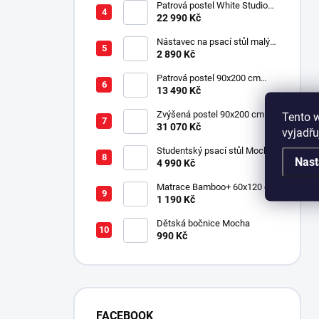
Patrová postel White Studio
pro 3 děti 90x200 cm s
22 990 Kč
úložným prostorem (schody)
Nástavec na psací stůl malý
Mocha
2 890 Kč
Patrová postel 90x200 cm
Mocha
13 490 Kč
Zvýšená postel 90x200 cm se
Tento 
schody SET Mocha Studio
31 070 Kč
vyjadřu
Studentský psací stůl Mocha
Nast
4 990 Kč
Matrace Bamboo+ 60x120 cm
1 190 Kč
Dětská bočnice Mocha
990 Kč
FACEBOOK