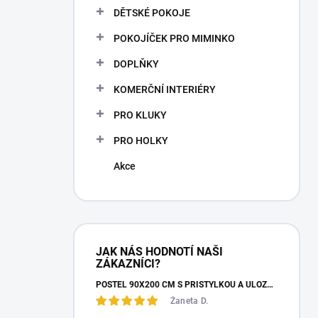
n
DĚTSKÉ POKOJE
n
POKOJÍČEK PRO MIMINKO
í
p
DOPLŇKY
a
n
KOMERČNÍ INTERIÉRY
e
PRO KLUKY
l
PRO HOLKY
Akce
JAK NÁS HODNOTÍ NAŠI
ZÁKAZNÍCI?
POSTEL 90X200 CM S PŘISTÝLKOU A ÚLOŽNÝM PROSTOREM MOCHA STUDIO
Žaneta D.