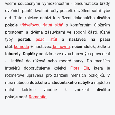
všemi současnými vymoženostmi - pneumatické brzdy
dveřních pantů, kvalitní rošty postelí, osvětlení šatní tyče
atd. Tato kolekce nabízí k zařízení dokonalého
dívčího
pokoje
třídveřovou šatní skříň
s komfortním úložným
prostorem a dvěma zásuvkami ve spodní části, různé
typy
postelí
,
psací stůl
a
nástavec na psací
stůl
,
komodu
+ nástavec,
knihovnu
,
noční stolek
,
židle a
taburety
.
Doplňky
nabízíme ve dvou barevných provedení
- laděné do růžové nebo modré barvy. Do menších
interiérů doporučujeme kolekci
Flora Elit
, která je
rozměrově upravena pro zařízení menších pokojíků. V
naší nabídce
dětského a studentského nábytku
najdete i
další kolekce vhodné k zařízení
dívčího
pokoje
např.
Romantic.