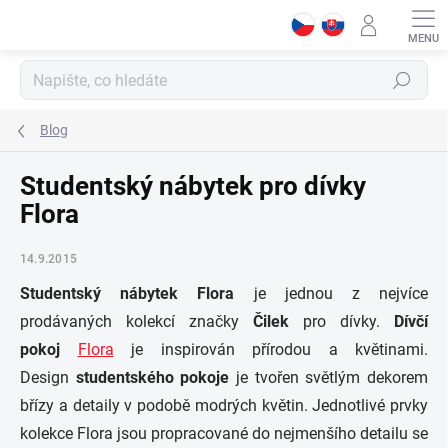
Přejít
na
obsah
Hledat
Blog
Studentský nábytek pro dívky
Flora
14.9.2015
Studentský nábytek Flora
je jednou z nejvíce
prodávaných kolekcí značky
Čilek
pro dívky.
Dívčí
pokoj
Flora
je inspirován přírodou a květinami.
Design
studentského pokoje
je tvořen světlým dekorem
břízy a detaily v podobě modrých květin. Jednotlivé prvky
kolekce Flora jsou propracované do nejmenšího detailu se