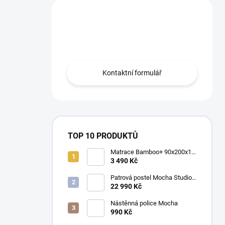
Máte otázku?
Obraťte se na nás.
Kontaktní formulář
TOP 10 PRODUKTŮ
Matrace Bamboo+ 90x200x16
cm
3 490 Kč
Patrová postel Mocha Studio
pro 3 děti 90x200 cm s
22 990 Kč
úložným prostorem (schody)
Nástěnná police Mocha
990 Kč