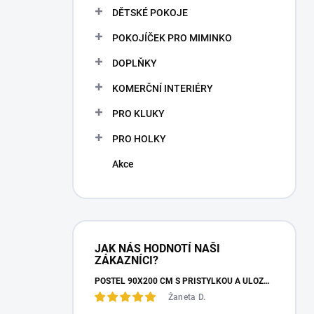
n
DĚTSKÉ POKOJE
n
POKOJÍČEK PRO MIMINKO
í
p
DOPLŇKY
a
n
KOMERČNÍ INTERIÉRY
e
PRO KLUKY
l
PRO HOLKY
Akce
JAK NÁS HODNOTÍ NAŠI
ZÁKAZNÍCI?
POSTEL 90X200 CM S PŘISTÝLKOU A ÚLOŽNÝM PROSTOREM MOCHA STUDIO
Žaneta D.