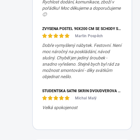
Rychlost dodání, komunikace, zboží v
pořádku! Moc děkujeme a doporučujeme
🙂
ZVÝŠENÁ POSTEL 90X200 CM SE SCHODY SET MOCHA STUDIO
Martin Pospěch
Dobře vymyšlený nábytek. Festovní. Není
moc náročný na poskládání, návod
slušný. Chyběl jen jediný šroubek -
snadno vyřešeno. Stejně bych byl rád za
možnost smontování - díky svátkům
objednat nešlo.
STUDENTSKÁ ŠATNÍ SKŘÍŇ DVOUDVEŘOVÁ TRIO
Michal Malý
Velká spokojenost