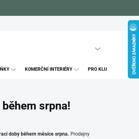
Zákaznické reference
Blog
Jak si vybrat
Certifikáty kval
PRÁZDNÝ KOŠÍK
NÁKUPNÍ
KOŠÍK
LŇKY
KOMERČNÍ INTERIÉRY
PRO KLUKY
PRO
y během srpna!
rací doby během měsíce srpna.
Prodejny