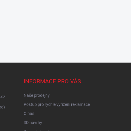
INFORMACE PRO VÁS
Naše prodejny
.cz
Postup pro rychlé vyřízení reklamace
od)
O nás
3D návrhy