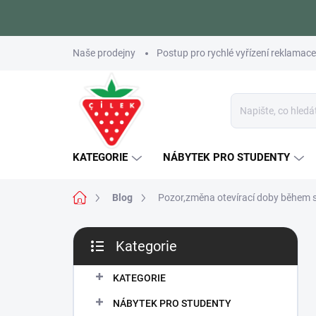
Přejít
Naše prodejny
Postup pro rychlé vyřízení reklamace
na
obsah
KATEGORIE
NÁBYTEK PRO STUDENTY
Domů
Blog
Pozor,změna otevírací doby během 
P
Kategorie
o
Přeskočit
s
kategorie
t
KATEGORIE
r
NÁBYTEK PRO STUDENTY
a