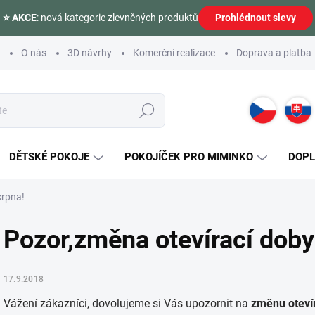
⭐ AKCE
: nová kategorie zlevněných produktů
Prohlédnout slevy
O nás
3D návrhy
Komerční realizace
Doprava a platba
Hledat
DĚTSKÉ POKOJE
POKOJÍČEK PRO MIMINKO
DOP
srpna!
Pozor,změna otevírací dob
17.9.2018
Vážení zákazníci, dovolujeme si Vás upozornit na
změnu oteví