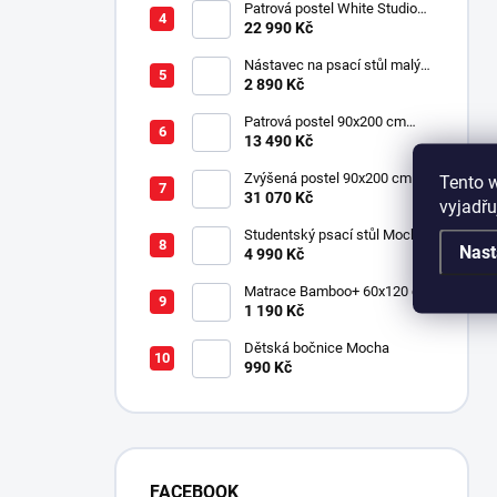
Patrová postel White Studio
pro 3 děti 90x200 cm s
22 990 Kč
úložným prostorem (schody)
Nástavec na psací stůl malý
Mocha
2 890 Kč
Patrová postel 90x200 cm
Mocha
13 490 Kč
Zvýšená postel 90x200 cm se
Tento 
schody SET Mocha Studio
31 070 Kč
vyjadřu
Studentský psací stůl Mocha
Nast
4 990 Kč
Matrace Bamboo+ 60x120 cm
1 190 Kč
Dětská bočnice Mocha
990 Kč
FACEBOOK