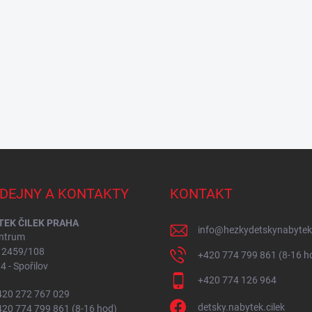
DEJNY A KONTAKTY
KONTAKT
EK ČILEK PRAHA
info
@
hezkydetskynabytek
ntrum
í 2459/108
+420 774 799 861 (8-16 h
4 - Spořilov
+420 774 126 964
+420 272 767 029
detsky.nabytek.cilek
+420 774 799 861 (8-16 hod)