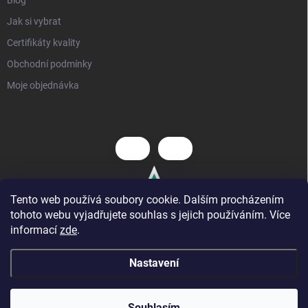
Jak si vybrat
Certifikáty kvality
Obchodní podmínky
Moje objednávka
Tento web používá soubory cookie. Dalším procházením
tohoto webu vyjadřujete souhlas s jejich používáním. Více
informací
zde
.
Nastavení
Copyright 2026
Hezký dětský nábytek
. Všechna práva vyhrazena.
⭐ AKCE
: nová kategorie zlevněných produktů
Souhlasím