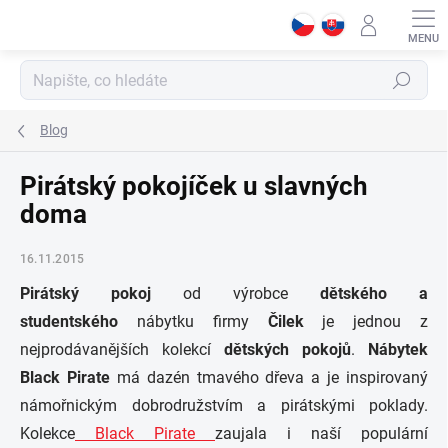
Přejít
na
obsah
Hledat
Blog
Pirátský pokojíček u slavných
doma
16.11.2015
Pirátský pokoj
od výrobce
dětského a
studentského
nábytku firmy
Čilek
je jednou z
nejprodávanějších kolekcí
dětských pokojů
.
Nábytek
Black Pirate
má dazén tmavého dřeva a je inspirovaný
námořnickým dobrodružstvím a pirátskými poklady.
Kolekce
Black Pirate
zaujala i naší populární