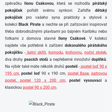
zpěvačku
Ilonu Csákovou
, která se rozhodla
pirátský
pokojíček
pořídit svému synkovi. Zařiďte
dětský
pokojíček
pro vašeho syna prakticky a stylově s
kolekcí
Black Pirate
a nechte se při zařizování inspirovat
třeba dobrodružnými plavbami po bájném Karibiku nebo
fotkami z domova slavné
Ilony Csákové
. V kolekci
najdete vše potřebné k zařízení
dokonalého pirátského
pokojíčku
-
šatní skříň
,
komodu
,
knihovnu
,
noční stolek
,
dva druhy
psacích stolů
a nepřeberné množství
doplňků
.
Na výběr také máte několik druhů
postelí
-
postel loď 90 x
195 cm
,
postel loď
90 x 190 cm,
postel Base
,
patrovou
postel
,
postel 120 x 200 cm
,
postel vysouvací
a
klasickou
postel 90 x 200 cm
.