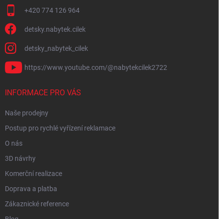
+420 774 126 964
detsky.nabytek.cilek
detsky_nabytek_cilek
https://www.youtube.com/@nabytekcilek2722
INFORMACE PRO VÁS
Naše prodejny
Postup pro rychlé vyřízení reklamace
O nás
3D návrhy
Komerční realizace
Doprava a platba
Zákaznické reference
Blog